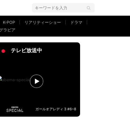
K-POP
リアリティーショー
ドラマ
グラビア
ウェーデン旅行「幸せそうな顔」「ステキすぎます」などの反響
テレビ放送中
ガールオアレディ 3 #6~8