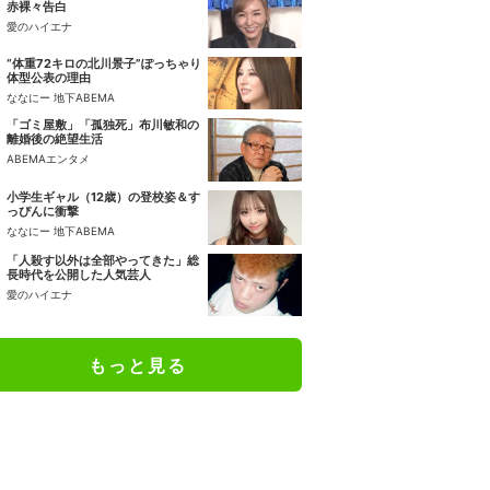
赤裸々告白
愛のハイエナ
“体重72キロの北川景子”ぽっちゃり
体型公表の理由
ななにー 地下ABEMA
「ゴミ屋敷」「孤独死」布川敏和の
離婚後の絶望生活
ABEMAエンタメ
小学生ギャル（12歳）の登校姿＆す
っぴんに衝撃
ななにー 地下ABEMA
「人殺す以外は全部やってきた」総
長時代を公開した人気芸人
愛のハイエナ
もっと見る