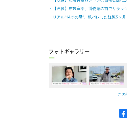
【画像】布袋寅泰、博物館の前でリラッ
リアル“14才の母”、親バレした妊娠5
フォトギャラリー
この