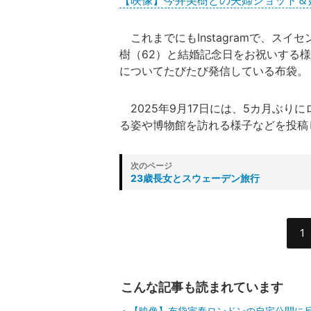
【映像】今井美樹との夫婦ショット＆
これまでにもInstagramで、ス
樹（62）と結婚記念日をお祝いする
についてたびたび発信している布袋。
2025年9月17日には、5カ月ぶり
る姿や博物館を訪れる様子などを投稿
23歳長女とスウェーデン旅行
1
こんな記事も読まれています
【映像】布袋寅泰ロンドンの自宅公開に