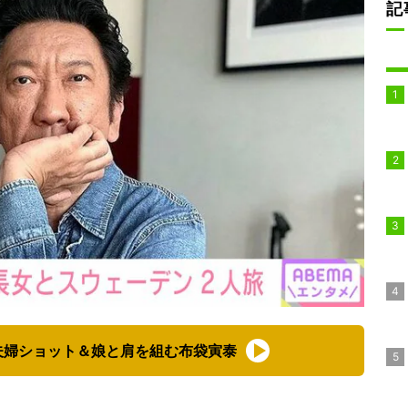
記
夫婦ショット＆娘と肩を組む布袋寅泰