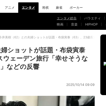
アニメ
エンタメ
将棋
麻雀
ポーカー
エンタメ総合
バラエティ
映画
音楽
HIPHOP
今井美樹（62）との夫婦ショットが話題・布袋寅泰（63）、23歳長女とス
夫婦ショットが話題・布袋寅泰
とスウェーデン旅行「幸せそうな
す」などの反響
2025/10/14 09:09