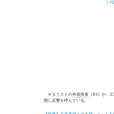
この
ギタリストの
布袋寅泰
（63）が、
開し反響を呼んでいる。