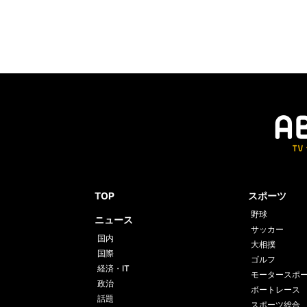
TOP
スポーツ
野球
ニュース
サッカー
国内
大相撲
国際
ゴルフ
経済・IT
モータースポ
政治
ボートレース
話題
スポーツ総合