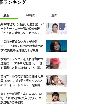
事ランキング
最新
24時間
週間
約20年ぶりに出産した冨永愛、パ
ートナー・山本一賢の姿を公開
「たくさん背負ってくれてる」感
謝の思いをつづる
「名前を言えない方々が全裸
で…」一流ホテルでの"権力者の遊
び"の実態を元港区女子が暴露
水筒にシャンパンを入れ保育園の
送迎に…「アル中だと思う」一世
を風靡した超人気タレント、酒漬
けだった日々を告白
自宅プールでの水着姿に注目 辻希
美（39）、第5子・夢空ちゃんと
のプライベートショットを披露
タトゥーが話題・あいみょん（3
1）「気合でお風呂入りたい」生
放送後の姿を公開