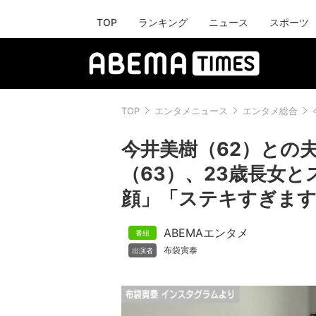
TOP
ランキング
ニュース
スポーツ
TOP
エンタメニュース
エンタメ総合
今井美樹（62）との
（63）、23歳長女
顔」「ステキすぎま
ABEMAエンタメ
布袋寅泰