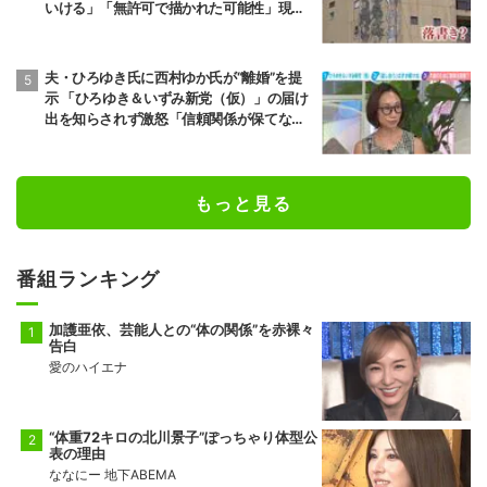
いける」「無許可で描かれた可能性」現役
アーティストらが見解
夫・ひろゆき氏に西村ゆか氏が“離婚”を提
示 「ひろゆき＆いずみ新党（仮）」の届け
出を知らされず激怒「信頼関係が保てない
状態で夫婦を続けるのは無理」
もっと見る
番組ランキング
加護亜依、芸能人との“体の関係”を赤裸々
告白
愛のハイエナ
“体重72キロの北川景子”ぽっちゃり体型公
表の理由
ななにー 地下ABEMA