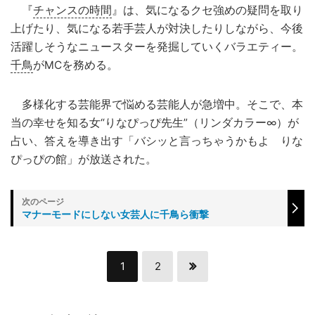
『
チャンスの時間
』は、気になるクセ強めの疑問を取り
上げたり、気になる若手芸人が対決したりしながら、今後
活躍しそうなニュースターを発掘していくバラエティー。
千鳥
がMCを務める。
多様化する芸能界で悩める芸能人が急増中。そこで、本
当の幸せを知る女“りなぴっぴ先生”（リンダカラー∞）が
占い、答えを導き出す「バシッと言っちゃうかもよ りな
ぴっぴの館」が放送された。
マナーモードにしない女芸人に千鳥ら衝撃
1
2