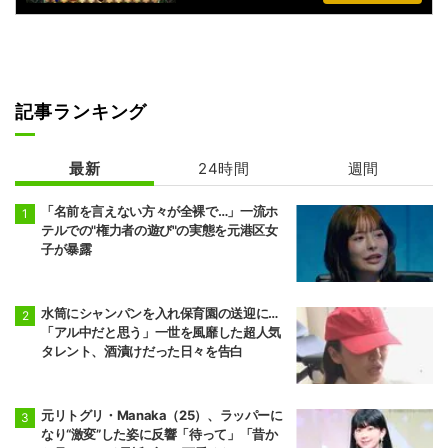
記事ランキング
最新
24時間
週間
「名前を言えない方々が全裸で…」一流ホ
テルでの"権力者の遊び"の実態を元港区女
子が暴露
水筒にシャンパンを入れ保育園の送迎に…
「アル中だと思う」一世を風靡した超人気
タレント、酒漬けだった日々を告白
元リトグリ・Manaka（25）、ラッパーに
なり“激変”した姿に反響「待って」「昔か