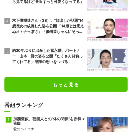
ら見てるけど 最近ずっと可愛くなってる」
木下優樹菜さん（38）、“顔出しが話題”14
歳長女の成長した姿を公開 「14歳とは思え
ぬオトナっぽさ」「優樹菜ちゃんにそっく
りすぎる」など反響
約20年ぶりに出産した冨永愛、パートナ
ー・山本一賢の姿を公開「たくさん背負っ
てくれてる」感謝の思いをつづる
もっと見る
番組ランキング
加護亜依、芸能人との“体の関係”を赤裸々
告白
愛のハイエナ