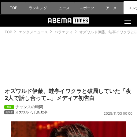
TOP
ランキング
ニュース
スポーツ
アニメ
エン
TOP
エンタメニュース
バラエティ
オズワルド伊藤、蛙亭イワクラと
オズワルド伊藤、蛙亭イワクラと破局していた「夜
2人で話し合って…」メディア初告白
チャンスの時間
オズワルド
,
千鳥
,
蛙亭
2025/11/03 00:00