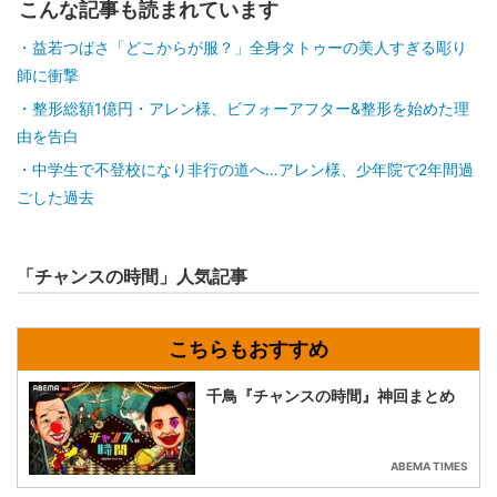
こんな記事も読まれています
益若つばさ「どこからが服？」全身タトゥーの美人すぎる彫り
師に衝撃
整形総額1億円・アレン様、ビフォーアフター&整形を始めた理
由を告白
中学生で不登校になり非行の道へ…アレン様、少年院で2年間過
ごした過去
「チャンスの時間」人気記事
千鳥『チャンスの時間』神回まとめ
ABEMA TIMES