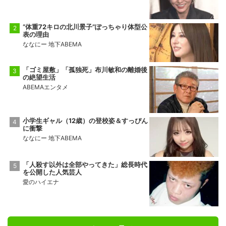
“体重72キロの北川景子”ぽっちゃり体型公
表の理由
ななにー 地下ABEMA
「ゴミ屋敷」「孤独死」布川敏和の離婚後
の絶望生活
ABEMAエンタメ
小学生ギャル（12歳）の登校姿＆すっぴん
に衝撃
ななにー 地下ABEMA
「人殺す以外は全部やってきた」総長時代
を公開した人気芸人
愛のハイエナ