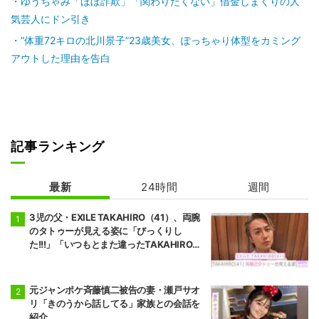
ゆうちゃみ「ほぼ詐欺」「関わりたくない」借金しまくりの人
気芸人にドン引き
“体重72キロの北川景子”23歳美女、ぽっちゃり体型をカミング
アウトした理由を告白
記事ランキング
最新
24時間
週間
3児の父・EXILE TAKAHIRO（41）、両腕
のタトゥーが見える姿に「びっくりし
た!!!」「いつもとまた違ったTAKAHIROさ
ん」などの反響
元ジャンポケ斉藤慎二被告の妻・瀬戸サオ
リ「きのうから話してる」家族との会話を
紹介