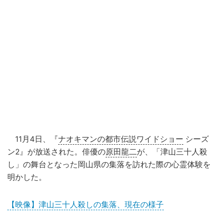
11月4日、『
ナオキマンの都市伝説ワイドショー
シーズ
ン2』が放送された。俳優の
原田龍二
が、「津山三十人殺
し」の舞台となった岡山県の集落を訪れた際の心霊体験を
明かした。
【映像】津山三十人殺しの集落、現在の様子