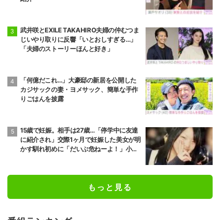
武井咲とEXILE TAKAHIRO夫婦の仲むつま
じいやり取りに反響「いとおしすぎる…」
「夫婦のストーリーほんと好き」
「何億だこれ…」大豪邸の新居を公開した
カジサックの妻・ヨメサック、簡単な手作
りごはんを披露
15歳で妊娠。相手は27歳…「停学中に友達
に紹介され」交際1ヶ月で妊娠した美女が明
かす馴れ初めに「だいぶ危ねーよ！」小森
純も絶句
もっと見る