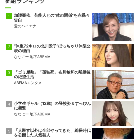
番組ランキング
加護亜依、芸能人との“体の関係”を赤裸々
告白
愛のハイエナ
“体重72キロの北川景子”ぽっちゃり体型公
表の理由
ななにー 地下ABEMA
「ゴミ屋敷」「孤独死」布川敏和の離婚後
の絶望生活
ABEMAエンタメ
小学生ギャル（12歳）の登校姿＆すっぴん
に衝撃
ななにー 地下ABEMA
「人殺す以外は全部やってきた」総長時代
を公開した人気芸人