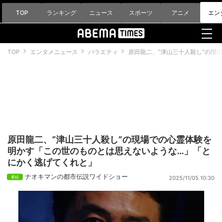
TOP
ランキング
ニュース
スポーツ
アニメ
エン
TOP
エンタメニュース
バラエティ
原田龍二、“津山三十人殺し”の現
原田龍二、“津山三十人殺し”の現場での心霊体験を
明かす「この世のものとは思えないような…」「と
にかく逃げてくれと」
ナオキマンの都市伝説ワイドショー
2025/11/05 10:30