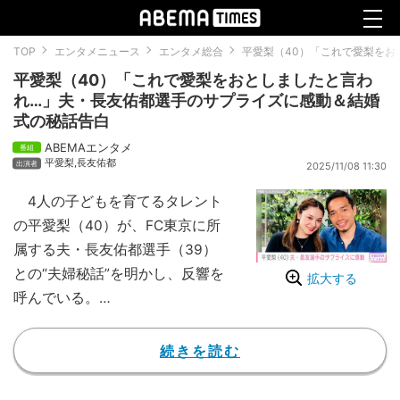
TOP
エンタメニュース
エンタメ総合
平愛梨（40）「これで愛梨を
平愛梨（40）「これで愛梨をおとしましたと言わ
れ…」夫・長友佑都選手のサプライズに感動＆結婚
式の秘話告白
ABEMAエンタメ
平愛梨
,
長友佑都
2025/11/08 11:30
4人の子どもを育てるタレント
の平愛梨（40）が、FC東京に所
属する夫・長友佑都選手（39）
との“夫婦秘話”を明かし、反響を
拡大する
呼んでいる。
2017年に長友選手と結婚し、7
歳、6歳、4歳、2歳の男の子を育
続きを読む
てている平。これまでInstagram
で、長友選手に頼まれ試合前に作