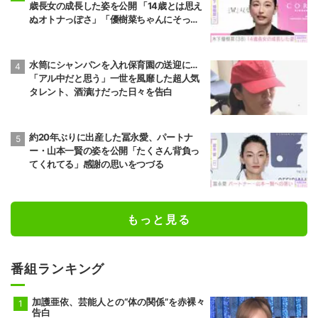
歳長女の成長した姿を公開 「14歳とは思え
ぬオトナっぽさ」「優樹菜ちゃんにそっく
りすぎる」など反響
水筒にシャンパンを入れ保育園の送迎に…
「アル中だと思う」一世を風靡した超人気
タレント、酒漬けだった日々を告白
約20年ぶりに出産した冨永愛、パートナ
ー・山本一賢の姿を公開「たくさん背負っ
てくれてる」感謝の思いをつづる
もっと見る
番組ランキング
加護亜依、芸能人との“体の関係”を赤裸々
告白