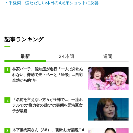
平愛梨、慌ただしい休日の4兄弟ショットに反響
記事ランキング
最新
24時間
週間
林家パー子、認知症が進行「一人で外出ら
れない」難聴で夫・ペーと「筆談」…自宅
全焼から約1年
「名前を言えない方々が全裸で…」一流ホ
テルでの"権力者の遊び"の実態を元港区女
子が暴露
木下優樹菜さん（38）、“顔出しが話題”14