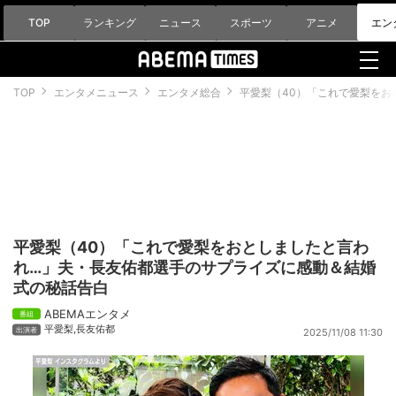
TOP
ランキング
ニュース
スポーツ
アニメ
エン
TOP
エンタメニュース
エンタメ総合
平愛梨（40）「これで愛梨を
平愛梨（40）「これで愛梨をおとしましたと言わ
れ…」夫・長友佑都選手のサプライズに感動＆結婚
式の秘話告白
ABEMAエンタメ
平愛梨
,
長友佑都
2025/11/08 11:30