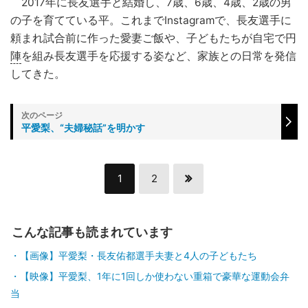
2017年に長友選手と結婚し、7歳、6歳、4歳、2歳の男
の子を育てている平。これまでInstagramで、長友選手に
頼まれ試合前に作った愛妻ご飯や、子どもたちが自宅で円
陣
を組み長友選手を応援する姿など、家族との日常を発信
してきた。
平愛梨、“夫婦秘話”を明かす
1
2
こんな記事も読まれています
【画像】平愛梨・長友佑都選手夫妻と4人の子どもたち
【映像】平愛梨、1年に1回しか使わない重箱で豪華な運動会弁
当