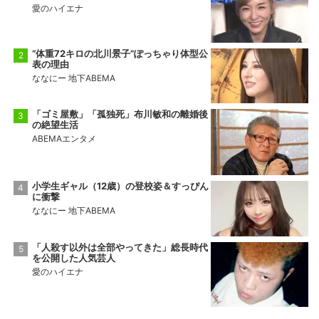
愛のハイエナ
“体重72キロの北川景子”ぽっちゃり体型公
表の理由
ななにー 地下ABEMA
「ゴミ屋敷」「孤独死」布川敏和の離婚後
の絶望生活
ABEMAエンタメ
小学生ギャル（12歳）の登校姿＆すっぴん
に衝撃
ななにー 地下ABEMA
「人殺す以外は全部やってきた」総長時代
を公開した人気芸人
愛のハイエナ