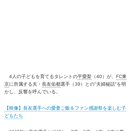
4人の子どもを育てるタレントの
平愛梨
（40）が、
FC東
京
に所属する夫・
長友佑都
選手（39）との“夫婦秘話”を明
かし、反響を呼んでいる。
【映像】長友選手への愛妻ご飯＆ファン感謝祭を楽しむ子
どもたち