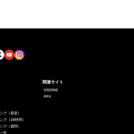
tt
Yout
Insta
ube
gram
関連サイト
VISIONS
PPV
ング（最新）
ング（24時間）
ング（週間）
一覧