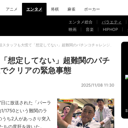
アニメ
エンタメ
将棋
麻雀
ポーカー
エンタメ総合
バラエティ
映画
音楽
HIPHOP
組スタッフも大慌て「想定してない」超難関のパチンコチャレンジ、爆速で
「想定してない」超難関のパチ
速でクリアの緊急事態
2025/11/08 11:30
7日に放送された「パーラ
/1750という難関のラ
のうち2人があっさり突入
たちの度肝を抜いた。