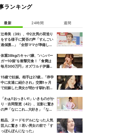
事ランキング
最新
24時間
週間
辻希美（39）、中2次男の荷造り
をする様子に賛否の声「すんごい
過保護…」「全部ママが準備して
くれるんだ」
体重38kgのキャバ嬢、“ハンバー
ガー10個”を衝撃完食！「食費は
毎月300万円」オズワルド伊藤も
唖然
15歳で妊娠。相手は27歳…「停学
中に友達に紹介され」交際1ヶ月
で妊娠した美女が明かす馴れ初め
に「だいぶ危ねーよ！」小森純も
絶句
「わぁ!!おっきい!!」いきものがか
り・吉岡聖恵（42）、近影に驚き
の声「なにこれ…大好き」「なん
か親近感が」
粗品、ヌードモデルになった人気
芸人に驚き！若い男女の前で「す
っぽんぽんになった」