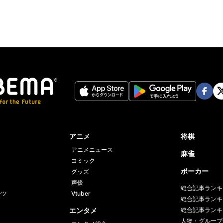
Face
Twi
book
er
アニメ
将棋
アニメニュース
麻雀
コミック
ポーカー
グッズ
声優
総合記事ランキ
ーツ
Vtuber
総合記事ランキ
エンタメ
総合記事ランキ
人物・グループ