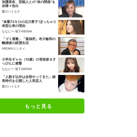
加護亜依、芸能人との“体の関係”を
赤裸々告白
愛のハイエナ
“体重72キロの北川景子”ぽっちゃり
体型公表の理由
ななにー 地下ABEMA
「ゴミ屋敷」「孤独死」布川敏和の
離婚後の絶望生活
ABEMAエンタメ
小学生ギャル（12歳）の登校姿＆す
っぴんに衝撃
ななにー 地下ABEMA
「人殺す以外は全部やってきた」総
長時代を公開した人気芸人
愛のハイエナ
もっと見る