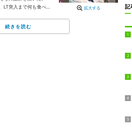
記
LT突入まで何も食べら
拡大する
断食パチンコ」というも
いうウソの理由で仙台ま
続きを読む
ちゃんぴおんずの日本一
撲芸人・あかつの3人。
命じられていた。しかも
を入れ、前日の正午から