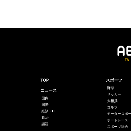
TOP
スポーツ
野球
ニュース
サッカー
国内
大相撲
国際
ゴルフ
経済・IT
モータースポ
政治
ボートレース
話題
スポーツ総合