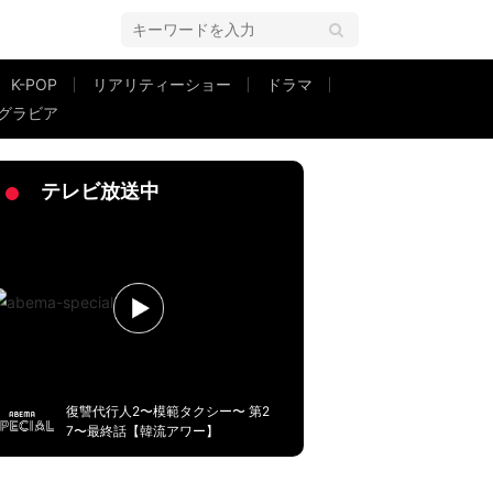
K-POP
リアリティーショー
ドラマ
グラビア
クリアの緊急事態
テレビ放送中
復讐代行人2〜模範タクシー〜 第2
7〜最終話【韓流アワー】