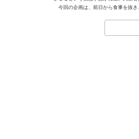
今回の企画は、前日から食事を抜き、
れないという「最高のメシを食おう 
の。名医による人間ドックを受けると
で呼び出されたのは、お笑いコンビ・
おもしろい大崎、大ちゃん、さらに相
全員が企画前日の午後6時から断食を
あかつは、なぜか人間ドックに気合い
食事を抜いていた。