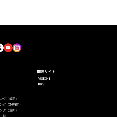
tt
Yout
Insta
ube
gram
関連サイト
VISIONS
PPV
ング（最新）
ング（24時間）
ング（週間）
一覧