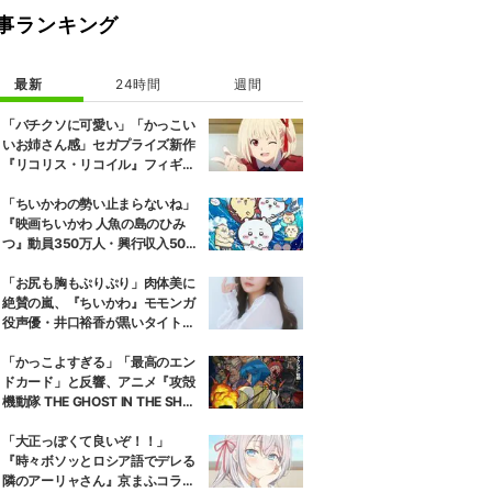
事ランキング
最新
24時間
週間
「バチクソに可愛い」「かっこい
いお姉さん感」セガプライズ新作
『リコリス・リコイル』フィギュ
ア解禁に反響続々
「ちいかわの勢い止まらないね」
『映画ちいかわ 人魚の島のひみ
つ』動員350万人・興行収入50億
円突破が大きな話題に
「お尻も胸もぷりぷり」肉体美に
絶賛の嵐、『ちいかわ』モモンガ
役声優・井口裕香が黒いタイトウ
ェアのトレーニング風景公開
「かっこよすぎる」「最高のエン
ドカード」と反響、アニメ『攻殻
機動隊 THE GHOST IN THE SHEL
L』第5話エンドカード公開
「大正っぽくて良いぞ！！」
『時々ボソッとロシア語でデレる
隣のアーリャさん』京まふコラボ