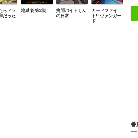
たらドラ
地獄楽 第2期
拷問バイトくん
カードファイ
卵だった
の日常
ト!! ヴァンガー
ド
番