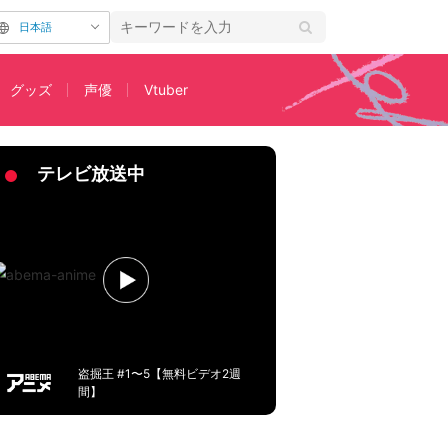
日本語
グッズ
声優
Vtuber
テレビ放送中
盗掘王 #1〜5【無料ビデオ2週
間】