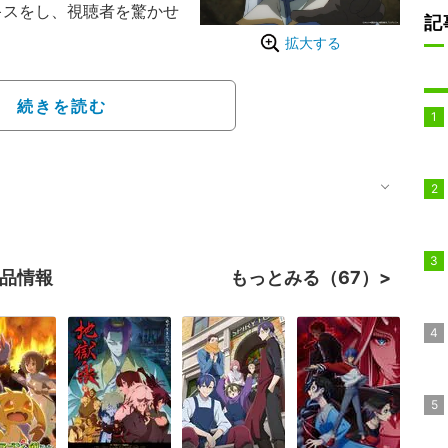
キスをし、視聴者を驚かせ
記
拡大する
ギルドが暗躍するなか、
の治療を手伝うことにな
続きを読む
アは、目覚めて早々「やる
るようクラシアに迫っ
理したって、かえって悪
ムードに……。
作品情報
もっとみる（67）