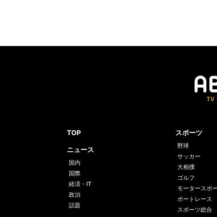
TOP
スポーツ
野球
ニュース
サッカー
国内
大相撲
国際
ゴルフ
経済・IT
モータースポ
政治
ボートレース
話題
スポーツ総合