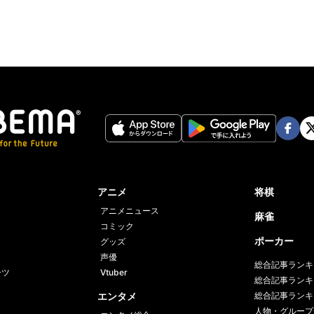
Face
Twi
book
er
アニメ
将棋
アニメニュース
麻雀
コミック
ポーカー
グッズ
声優
総合記事ランキ
ーツ
Vtuber
総合記事ランキ
エンタメ
総合記事ランキ
人物・グループ