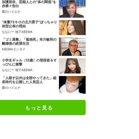
加護亜依、芸能人との“体の関係”を
赤裸々告白
愛のハイエナ
“体重72キロの北川景子”ぽっちゃり
体型公表の理由
ななにー 地下ABEMA
「ゴミ屋敷」「孤独死」布川敏和の
離婚後の絶望生活
ABEMAエンタメ
小学生ギャル（12歳）の登校姿＆す
っぴんに衝撃
ななにー 地下ABEMA
「人殺す以外は全部やってきた」総
長時代を公開した人気芸人
愛のハイエナ
もっと見る