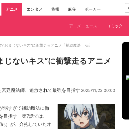
アニメ
エンタメ
将棋
麻雀
ポーカー
アニメニュース
コミック
士の“おまじないキス”に衝撃走るアニメ「補助魔法」7話
おまじないキス”に衝撃走るアニメ
た宮廷魔法師、追放されて最強を目指す
2025/11/23 00:00
方が弱すぎて補助魔法に徹
を目指す」第7話では、
茉純）が、介抱していたオ