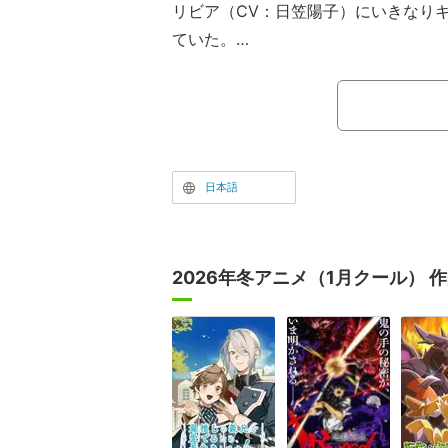
リビア（CV：日笠陽子）にいきなり
ていた。
前回、冒険者を襲う犯罪者集団・闇
医務室に運び込まれてきた怪我人たち
ったクラシア。怪我人の1人・オリビ
べきことがある」といい、早く回復す
た。しかしクラシアは「その身体で無
日本語
化するだけだもの」と拒否し、険悪な
2026年冬アニメ（1月クール） 