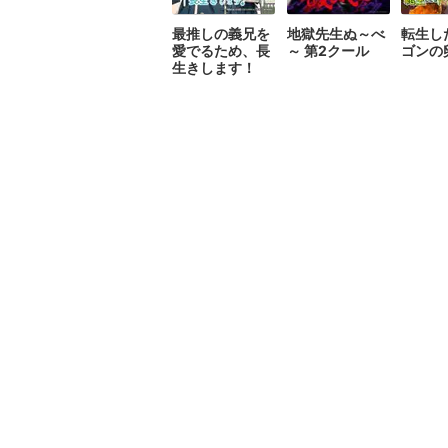
最推しの義兄を
地獄先生ぬ～べ
転生し
愛でるため、長
～ 第2クール
ゴンの
生きします！