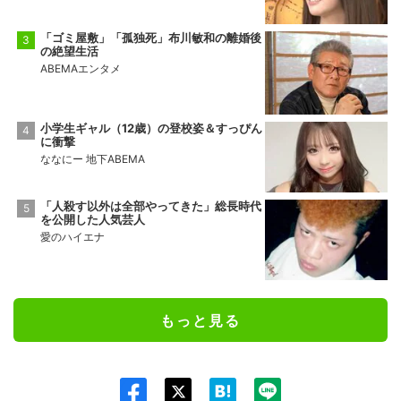
「ゴミ屋敷」「孤独死」布川敏和の離婚後
の絶望生活
ABEMAエンタメ
小学生ギャル（12歳）の登校姿＆すっぴん
に衝撃
ななにー 地下ABEMA
「人殺す以外は全部やってきた」総長時代
を公開した人気芸人
愛のハイエナ
もっと見る