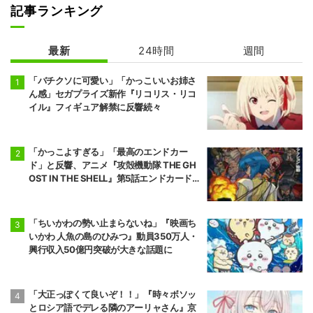
記事ランキング
花ざかりの君た
地獄楽 第2期
ちへ
最新
24時間
週間
「バチクソに可愛い」「かっこいいお姉さ
ん感」セガプライズ新作『リコリス・リコ
イル』フィギュア解禁に反響続々
「かっこよすぎる」「最高のエンドカー
ド」と反響、アニメ『攻殻機動隊 THE GH
OST IN THE SHELL』第5話エンドカード公
開
「ちいかわの勢い止まらないね」『映画ち
いかわ 人魚の島のひみつ』動員350万人・
興行収入50億円突破が大きな話題に
「大正っぽくて良いぞ！！」『時々ボソッ
とロシア語でデレる隣のアーリャさん』京