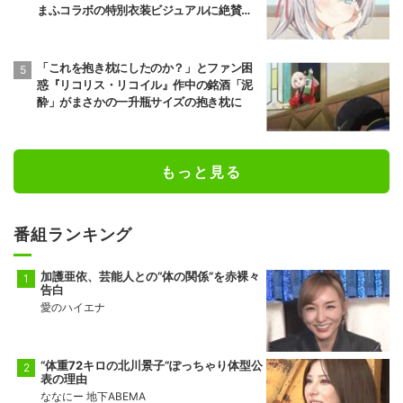
まふコラボの特別衣装ビジュアルに絶賛の
声
「これを抱き枕にしたのか？」とファン困
惑『リコリス・リコイル』作中の銘酒「泥
酔」がまさかの一升瓶サイズの抱き枕に
もっと見る
番組ランキング
加護亜依、芸能人との“体の関係”を赤裸々
告白
愛のハイエナ
“体重72キロの北川景子”ぽっちゃり体型公
表の理由
ななにー 地下ABEMA