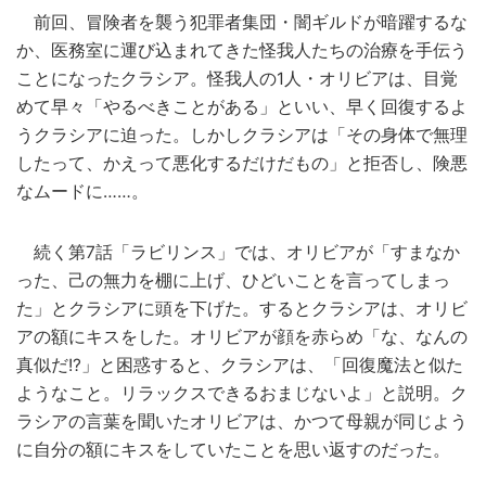
前回、冒険者を襲う犯罪者集団・闇ギルドが暗躍するな
か、医務室に運び込まれてきた怪我人たちの治療を手伝う
ことになったクラシア。怪我人の1人・オリビアは、目覚
めて早々「やるべきことがある」といい、早く回復するよ
うクラシアに迫った。しかしクラシアは「その身体で無理
したって、かえって悪化するだけだもの」と拒否し、険悪
なムードに……。
続く第7話「ラビリンス」では、オリビアが「すまなか
った、己の無力を棚に上げ、ひどいことを言ってしまっ
た」とクラシアに頭を下げた。するとクラシアは、オリビ
アの額にキスをした。オリビアが顔を赤らめ「な、なんの
真似だ!?」と困惑すると、クラシアは、「回復魔法と似た
ようなこと。リラックスできるおまじないよ」と説明。ク
ラシアの言葉を聞いたオリビアは、かつて母親が同じよう
に自分の額にキスをしていたことを思い返すのだった。