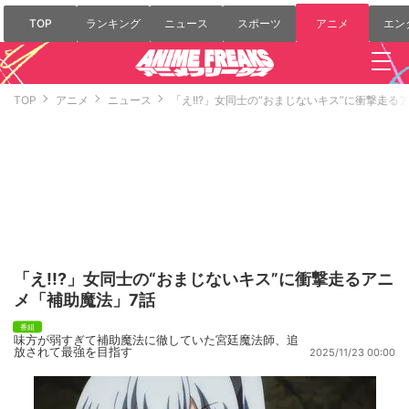
TOP
ランキング
ニュース
スポーツ
アニメ
エン
TOP
アニメ
ニュース
「え!!?」女同士の“おまじないキス”に衝撃走る
「え!!?」女同士の“おまじないキス”に衝撃走るアニ
メ「補助魔法」7話
味方が弱すぎて補助魔法に徹していた宮廷魔法師、追
放されて最強を目指す
2025/11/23 00:00