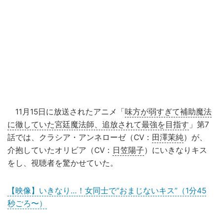
11月15日に放送されたアニメ「
味方が弱すぎて補助魔法
に徹していた宮廷魔法師、追放されて最強を目指す
」第7
話では、クラシア・アンネローゼ（CV：
田澤茉純
）が、
介抱していたオリビア（CV：
日笠陽子
）にいきなりキス
をし、視聴者を驚かせていた。
【映像】いきなり…！女同士で“おまじないキス”（1分45
秒ごろ〜）