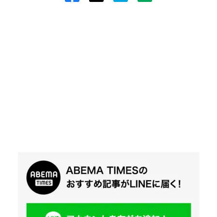
Twit
ter