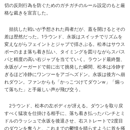
切の反則行為を防ぐためのガチガチのルール設定のもと厳
格な裁きを宣言した。
拮抗した戦いが予想された両者だが、蓋を開けるとその
差は歴然だった。1ラウンド、永坂はスイッチでリズムを
変えながらフェイントとジャブで揺さぶる。松本はサウス
ポーのまま落ち着き払い、タイミングを図りながらスパス
パと精度の高い右ジャブを当てていく。ラウンド最終盤、
永坂がノーガードで前に出て挑発した瞬間、松本は冷静す
ぎるほど冷静にワンツーをアゴへズドン。永坂は後方へ崩
れダウン。ファンからも「かっこつけてダウンw」「煽っ
て落ちた」と手厳しい声が飛び交う。
2ラウンド、松本の左ボディが冴える。ダウンを取り戻
すべく猛攻を仕掛ける相手に、落ち着き払ったパンチとミ
ドルのラッシュで永坂を後退させ、右ストレートで2度目
のダウンを奪うと、これまでの鬱憤を晴らすように首を掻