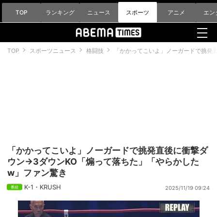
TOP
ランキング
ニュース
スポーツ
アニメ
エン
TOP
スポーツニュース
格闘技
「かかってこいよ」ノーガードで挑発直
「かかってこいよ」ノーガードで挑発直後に衝撃ダ
ウン→3ダウンKO「煽って落ちた」「やらかした
w」ファン驚き
K-1・KRUSH
2025/11/19 09:24