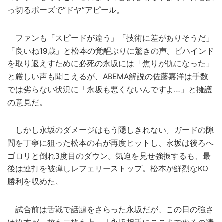
っ切るポーズで”ドヤ”アピール。
ファンも「スピードが違う」「技術に差がありそうだ」
「良いね19歳」と松本の覚醒ぶりに驚きの声、ビハインド
を取り返えすために必死の永坂には「焦りが仇になった」
と厳しい声も聞こえるが、
ABEMA
解説の佐藤嘉洋は手数
では劣らない状況に「永坂も悪くないんですよ…」と擁護
の意見だ。
しかし永坂のダメージはもう隠しきれない。ガードの隙
間を丁寧に狙った松本の右が再度ヒットし、永坂は後ろへ
ゴロリと倒れ3度目のダウン。気迫を見せ強振するも、最
後は連打を被弾しレフェリーストップ。松本が鮮烈なKO
勝利を収めた。
試合前は舌戦で話題をさらった永坂だが、この日の強さ