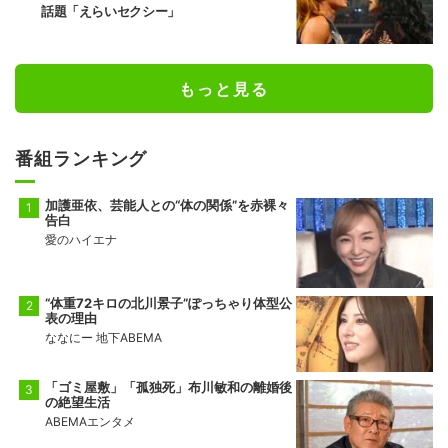
話題「えらいセクシー」
もっと見る
番組ランキング
加護亜依、芸能人との“体の関係”を赤裸々
告白
愛のハイエナ
“体重72キロの北川景子”ぽっちゃり体型公
表の理由
ななにー 地下ABEMA
「ゴミ屋敷」「孤独死」布川敏和の離婚後
の絶望生活
ABEMAエンタメ