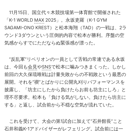
11月15日、国立代々木競技場第一体育館で開催された
「K-1 WORLD
MAX
2025」。永坂吏羅（K-1 GYM
SAGAMI-ONO KREST）と松本海翔（TAD）の一戦は、2ラ
ウンド3ダウンという圧倒的内容で松本が勝利。序盤の空
気感からすでにただならぬ緊張感が漂った。
“反乱軍”リベリオンの一員として舌戦の常連である永坂
は、今回も
会見
や
SNS
で松本に噛みつきまくった。しかし
前回の大久保琉唯戦は計量失敗からの不戦敗という最悪の
展開。それを“禊”とばかりに公開丸刈りパフォーマンスを
披露し、「坊主にしたから負けたらお前も坊主にしろ」と
理不尽要求。松本も「負ける気がしない。負けたら坊主に
する」と返し、試合前から不穏な空気が流れていた。
これを受けて、大会の第1試合に加えて”石井館長”こと
石井和義K-1アドバイザーがレフェリング。試合前には一