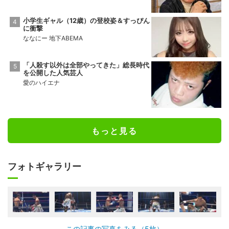
小学生ギャル（12歳）の登校姿＆すっぴん
に衝撃
ななにー 地下ABEMA
「人殺す以外は全部やってきた」総長時代
を公開した人気芸人
愛のハイエナ
もっと見る
フォトギャラリー
この記事の写真をみる（5枚）