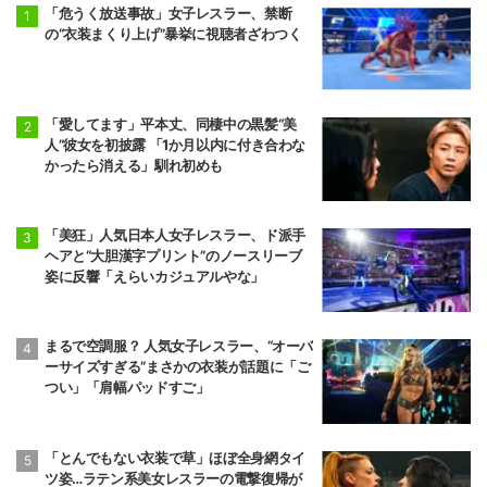
「危うく放送事故」女子レスラー、禁断
の“衣装まくり上げ”暴挙に視聴者ざわつく
「愛してます」平本丈、同棲中の黒髪“美
人”彼女を初披露 「1か月以内に付き合わな
かったら消える」馴れ初めも
「美狂」人気日本人女子レスラー、ド派手
ヘアと“大胆漢字プリント”のノースリーブ
姿に反響「えらいカジュアルやな」
まるで空調服？ 人気女子レスラー、“オーバ
ーサイズすぎる”まさかの衣装が話題に「ご
つい」「肩幅パッドすご」
「とんでもない衣装で草」ほぼ全身網タイ
ツ姿…ラテン系美女レスラーの電撃復帰が