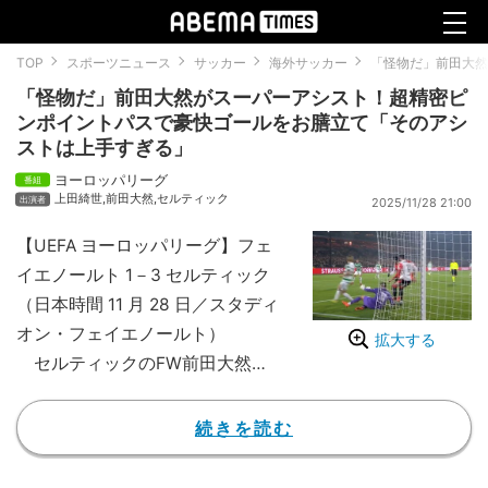
TOP
スポーツニュース
サッカー
海外サッカー
「怪物だ」前田大然
「怪物だ」前田大然がスーパーアシスト！超精密ピ
ンポイントパスで豪快ゴールをお膳立て「そのアシ
ストは上手すぎる」
ヨーロッパリーグ
上田綺世
,
前田大然
,
セルティック
2025/11/28 21:00
【UEFA ヨーロッパリーグ】フェ
イエノールト 1－3 セルティック
（日本時間 11 月 28 日／スタディ
オン・フェイエノールト）
拡大する
セルティックのFW前田大然
が、正確無比なパスでアシスト。
ニアゾーンからの完璧なお膳立て
続きを読む
にファンも興奮している。
日本時間11月28日のUEFAヨー