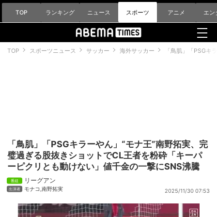
TOP
ランキング
ニュース
スポーツ
アニメ
エン
TOP
スポーツニュース
サッカー
海外サッカー
「鳥肌」「PSGキ
「鳥肌」「PSGキラーやん」“モナ王”南野拓実、完
璧過ぎる股抜きショットでCL王者を粉砕「キーパ
ーピクリとも動けない」値千金の一撃にSNS沸騰
リーグアン
モナコ
,
南野拓実
2025/11/30 07:53