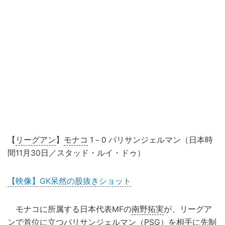
【
リーグアン
】
モナコ
1－0 パリサンジェルマン（日本時
間11月30日／スタッド・ルイ・ドゥ）
【映像】GK呆然の股抜きショット
モナコに所属する日本代表MFの
南野拓実
が、リーグア
ンで首位に立つパリサンジェルマン（PSG）を相手に先制