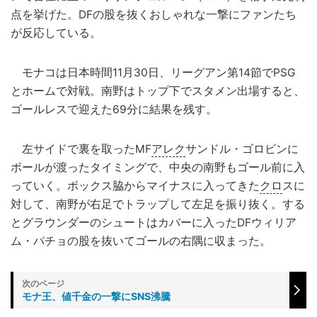
点を挙げた。DFの股を抜くおしゃれな一撃にファンたち
が反応している。
モナコは日本時間11月30日、リーグアン第14節でPSG
とホームで対戦。南野はトップ下でスタメン出場すると、
ゴールレスで迎えた69分に結果を残す。
左サイドで裏を取ったMF
アレク
サンドル・ゴロビンに
ボールが渡ったタイミングで、中央の南野もゴール前に入
っていく。ボックス脇からマイナスに入ってきた
クロ
スに
対して、南野が右足でトラップして左足を振り抜く。する
とグラウンダーのシュートはカバーに入ったDFウィリア
ム・パチョの股を抜いてゴールの右隅に収まった。
モナ王、値千金の一撃にSNS沸騰