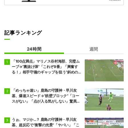
記事ランキング
24時間
週間
「100点満点」マリノス谷村海那、完璧ム
ーブ→“裏抜け弾”「これぞ9番」「興奮す
る！」相手守備のギャップを狙う”斜めの抜
け出し”
「めっちゃ速い」鹿島の守護神・早川友
基、爆速スピード→“鉄壁ブロック”「コー
スがない」「点が入る気がしない」驚異の
判断力と飛び出しでビッグセーブ
うぉ、マジか…？ 鹿島の守護神・早川友
基、超反応で“衝撃の光景”「ヤバい」「こ