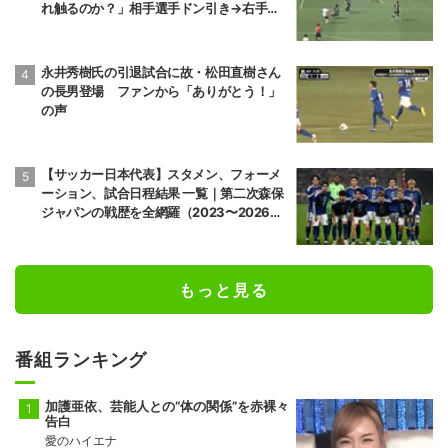
れ触るのか？」相手選手ドン引き→右手一
本“スーパーセーブ”
永井秀樹氏の引退試合に故・松田直樹さん
の長男登場 ファンから「ありがとう！」
の声
【サッカー日本代表】スタメン、フォーメ
ーション、試合日程結果 一覧｜第二次森保
ジャパンの戦歴を全網羅（2023〜2026
年）
もっと見る
番組ランキング
加護亜依、芸能人との“体の関係”を赤裸々
告白
愛のハイエナ