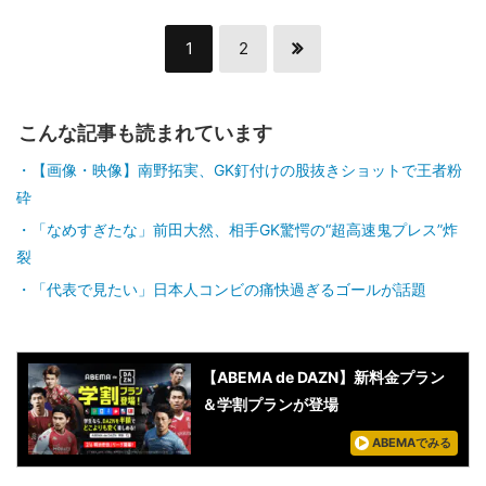
1
2
こんな記事も読まれています
【画像・映像】南野拓実、GK釘付けの股抜きショットで王者粉
砕
「なめすぎたな」前田大然、相手GK驚愕の“超高速鬼プレス”炸
裂
「代表で見たい」日本人コンビの痛快過ぎるゴールが話題
【ABEMA de DAZN】新料金プラン
＆学割プランが登場
ABEMAでみる