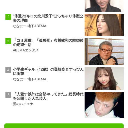
“体重72キロの北川景子”ぽっちゃり体型公
表の理由
ななにー 地下ABEMA
「ゴミ屋敷」「孤独死」布川敏和の離婚後
の絶望生活
ABEMAエンタメ
小学生ギャル（12歳）の登校姿＆すっぴん
に衝撃
ななにー 地下ABEMA
「人殺す以外は全部やってきた」総長時代
を公開した人気芸人
愛のハイエナ