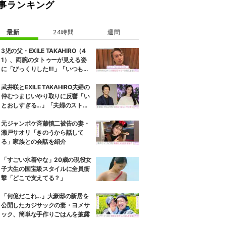
事ランキング
最新
24時間
週間
3児の父・EXILE TAKAHIRO（4
1）、両腕のタトゥーが見える姿
に「びっくりした!!!」「いつもと
また違ったTAKAHIROさん」など
の反響
武井咲とEXILE TAKAHIRO夫婦の
仲むつまじいやり取りに反響「い
とおしすぎる…」「夫婦のストー
リーほんと好き」
元ジャンポケ斉藤慎二被告の妻・
瀬戸サオリ「きのうから話して
る」家族との会話を紹介
「すごい水着やな」20歳の現役女
子大生の国宝級スタイルに全員衝
撃「どこで支えてる？」
「何億だこれ…」大豪邸の新居を
公開したカジサックの妻・ヨメサ
ック、簡単な手作りごはんを披露