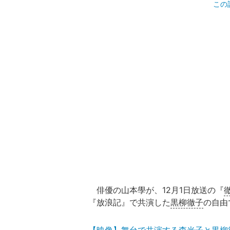
この
俳優の山本學が、12月1日放送の『
『放浪記』で共演した
黒柳徹子
の自由