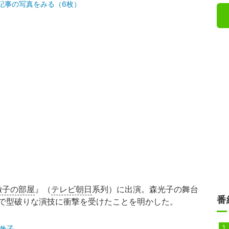
記事の写真をみる（6枚）
徹子の部屋
』（
テレビ朝日
系列）に出演。森光子の舞台
番
で型破りな演技に衝撃を受けたことを明かした。