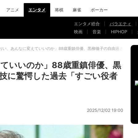
アニメ
エンタメ
将棋
麻雀
ポーカー
エンタメ総合
バラエティ
映画
音楽
HIPHOP
おい、あんなに変えていいのか」88歳重鎮俳優、黒柳徹子の自由過ぎる演技
ていいのか」88歳重鎮俳優、黒
技に驚愕した過去「すごい役者
2025/12/02 19:00