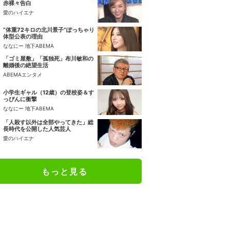
赤裸々告白
愛のハイエナ
“体重72キロの北川景子”ぽっちゃり
体型公表の理由
ななにー 地下ABEMA
「ゴミ屋敷」「孤独死」布川敏和の
離婚後の絶望生活
ABEMAエンタメ
小学生ギャル（12歳）の登校姿＆す
っぴんに衝撃
ななにー 地下ABEMA
「人殺す以外は全部やってきた」総
長時代を公開した人気芸人
愛のハイエナ
もっと見る