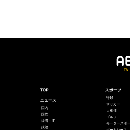
TOP
スポーツ
野球
ニュース
サッカー
国内
大相撲
国際
ゴルフ
経済・IT
モータースポ
政治
ボートレース