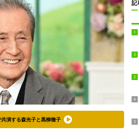
記
で共演する森光子と黒柳徹子