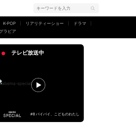
K-POP
リアリティーショー
ドラマ
グラビア
に驚愕した過去「すごい役者だな」
テレビ放送中
#8 バイバイ、こどものわたし