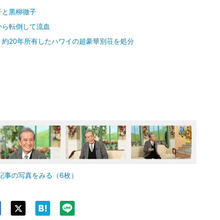
子と黒柳徹子
から転倒して流血
約20年所有したハワイの超豪華別荘を処分
記事の写真をみる（6枚）