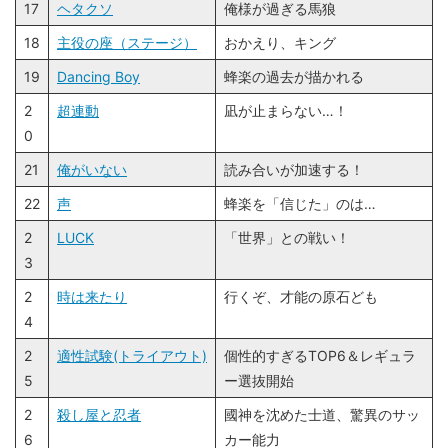
17
ヘタクソ
俺様が過ぎる馬狼
18
主役の座（ステージ）
おかえり、キング
19
Dancing Boy
蜂楽の過去が描かれる
2
超連動
凪が止まらない…！
0
21
俺がいない
読み合いが加速する！
22
声
蜂楽を「信じた」のは…
2
LUCK
「世界」との戦い！
3
2
時は来たり
行くぞ、才能の原石ども
4
2
適性試験(トライアウト)
個性的すぎるTOP6＆レギュラ
5
ー選抜開始
2
殺し屋と忍者
國神を沈めた士道、驚異のサッ
6
カー能力