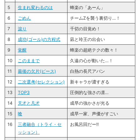
5
生まれ変わるのは
蜂楽の「あーん」
6
ごめん
チームZを襲う裏切り…！
7
滾り
千切の目覚め！
8
成功(ゴール)の方程式
凪と玲王の出会い
9
覚醒
蜂楽の超絶テクの数々！
10
このままで
久遠の心が動いた…！
11
最後の欠片(ピース)
白熱の長尺アバン
12
二次選考(セレクション)
新キャラが濃すぎる
13
TOP3
圧倒的な強さの凛…
14
天才と凡才
成早の強かさが光る
15
喰
成早一家、声優がすごい
16
三者融合（トライ・セ
お風呂回だー!!
ッション）