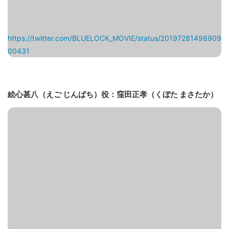
https://twitter.com/BLUELOCK_MOVIE/status/20197281498909
00431
絵心甚八（えご じんぱち）役：窪田正孝（くぼた まさたか）