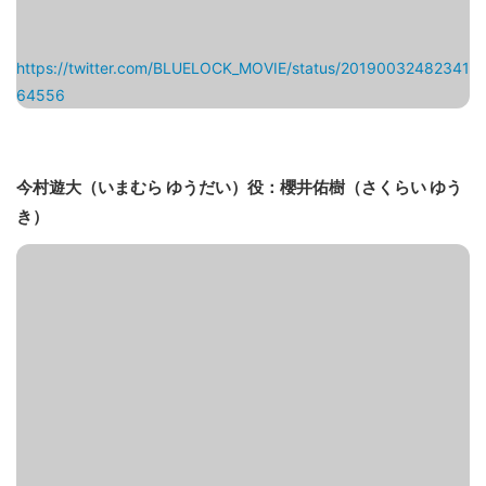
https://twitter.com/BLUELOCK_MOVIE/status/20190032482341
64556
今村遊大（いまむら ゆうだい）役：櫻井佑樹（さくらい ゆう
き）