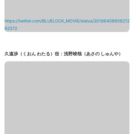
https://twitter.com/BLUELOCK_MOVIE/status/20186408608212
62372
久遠渉（くおん わたる）役：浅野竣哉（あさの しゅんや）