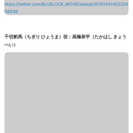
https://twitter.com/BLUELOCK_MOVIE/status/20161041455229
58538
千切豹馬（ちぎり ひょうま）役：高橋恭平（たかはし きょう
へい）