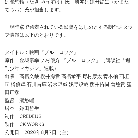
は瀧悠輔（たき ゆうすけ）氏、脚本は鎌田哲生（かまた
てつお）氏が担当します。
現時点で発表されている監督をはじめとする制作スタッ
フ情報は以下のとおりです。
タイトル：映画『ブルーロック』
原作：金城宗幸 ノ村優介 『ブルーロック』（講談社「週
刊少年マガジン」連載）
出演：高橋文哉 櫻井海音 高橋恭平 野村康太 青木柚 西垣
匠 橘優輝 石川雷蔵 岩永丞威 浅野竣哉 櫻井佑樹 倉悠貴 窪
田正孝
監督：瀧悠輔
脚本：鎌田哲生
制作：CREDEUS
製作：CK WORKS
公開日：2026年8月7日（金）