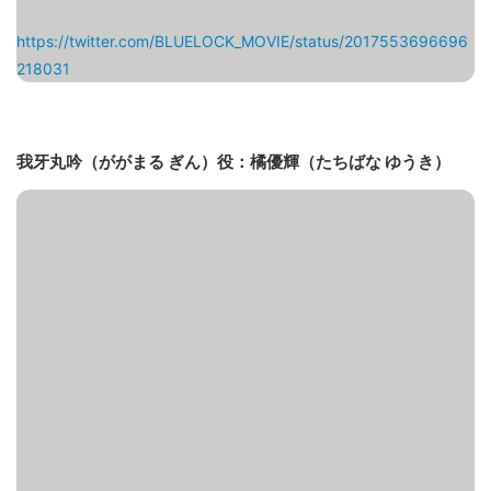
https://twitter.com/BLUELOCK_MOVIE/status/2017553696696
218031
我牙丸吟（ががまる ぎん）役：橘優輝（たちばな ゆうき）