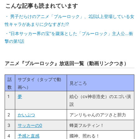
こんな記事も読まれています
男子だらけのアニメ「ブルーロック」、2話以上登場している女
性キャラがあまりに少なすぎた!?
“日本サッカー界の宝”を蹴落とした「ブルーロック」主人公…衝
撃の第1話
アニメ『ブルーロック』放送回一覧（動画リンクつき）
話
サブタイ（タップで動
見どころ
数
画へ）
1
夢
絵心（cv神谷浩史）のエゴい演
説
2
かいぶつ
アンリちゃんのアツさと胆力
3
サッカーの0
蜂楽フルティン！
4
予感と直感
國神、照れる！