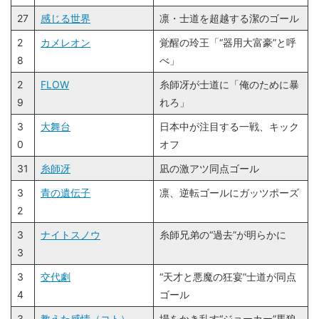
27
感じる世界
凛・士道を超越する潔のゴール
2
カメレオン
覚醒の玲王「“器用大富豪”と呼
8
べ」
2
FLOW
糸師冴が士道に「俺のために暴
9
れろ」
3
大舞台
日本中が注目する一戦、キック
0
オフ
31
糸師冴
凪の激アツ同点ゴール
3
青の遺伝子
凛、逆転ゴールにガッツポーズ
2
3
ナイトスノウ
糸師兄弟の“過去”が明らかに
3
3
交代劇
“天才と悪魔の狂宴”士道が同点
4
ゴール
3
教えた感情（コト）
場をかき乱す“ジョーカー”馬狼