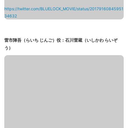
https://twitter.com/BLUELOCK_MOVIE/status/20179160845951
34632
雷市陣吾（らいち じんご）役：石川雷蔵（いしかわ らいぞ
う）