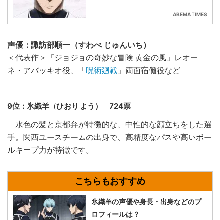
ABEMA TIMES
声優：諏訪部順一（すわべ じゅんいち）
＜代表作＞「ジョジョの奇妙な冒険 黄金の風」レオー
ネ・アバッキオ役、「
呪術廻戦
」両面宿儺役など
9位：氷織羊（ひおり よう） 724票
水色の髪と京都弁が特徴的な、中性的な顔立ちをした選
手。関西ユースチームの出身で、高精度なパスや高いボー
ルキープ力が特徴です。
氷織羊の声優や身長・出身などのプ
ロフィールは？