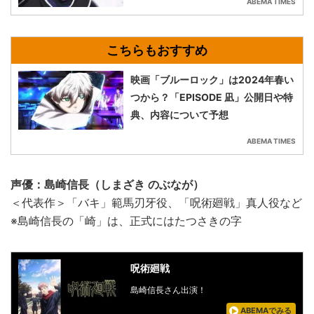
ABEMA TIMES
映画「ブルーロック」は2024年春い
つから？「EPISODE 凪」公開日や特
典、内容について予想
ABEMA TIMES
声優：島崎信長（しまざき のぶなが）
＜代表作＞「バキ」範馬刃牙役、「呪術廻戦」真人役など
※島崎信長の「崎」は、正式にはたつさきの字
呪術廻戦
島崎信長さん出演！
ABEMAでみる