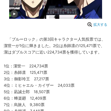
拡大する
「ブルーロック」の第3回キャラクター人気投票では、
潔世一が1位に輝きました。2位は糸師凛の125,471票で、
潔はダブルスコアに近い224,734票を獲得しています。
1位：潔世一 224,734票
2位：糸師凛 125,471票
3位：御影玲王 27,217票
4位：ミヒャエル・カイザー 24,033票
5位：凪誠士郎 18,507票
6位：蜂楽廻 12,409票
7位：烏旅人 9,380票