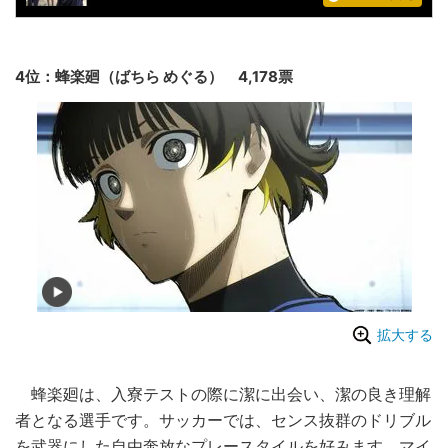
4位：蜂楽廻（ばちら めぐる） 4,178票
拡大する
蜂楽廻は、入寮テストの際に潔に出会い、潔の良き理解
者となる選手です。サッカーでは、センス抜群のドリブル
を武器にした自由奔放なプレースタイルを好みます。マイ