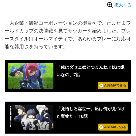
拡大する
大企業・御影コーポレーションの御曹司で、たまたまワ
ールドカップの決勝戦を見てサッカーを始めました。プレ
ースタイルはオールマイティで、あらゆるプレーに対応可
能な器用さを持っています。
「俺はダセェ奴とつまんねぇ奴は嫌
いなの」7話
ABEMAでみる
「覚悟しろ潔世一。凪は俺が見つけ
た宝物だ」 16話
ABEMAでみる