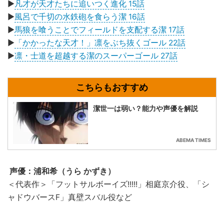
▶
凡才が天才たちに追いつく進化 15話
▶
風呂で千切の水鉄砲を食らう潔 16話
▶
馬狼を喰うことでフィールドを支配する潔 17話
▶
「かかったな天才！」凛をぶち抜くゴール 22話
▶
凛・士道を超越する潔のスーパーゴール 27話
潔世一は弱い？能力や声優を解説
ABEMA TIMES
声優：浦和希（うら かずき）
＜代表作＞「フットサルボーイズ!!!!!」相庭京介役、「シ
ャドウバースF」真壁スバル役など