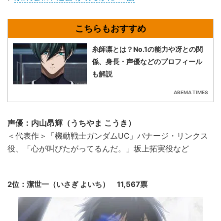
糸師凛とは？No.1の能力や冴との関
係、身長・声優などのプロフィール
も解説
ABEMA TIMES
声優：内山昂輝（うちやま こうき）
＜代表作＞「機動戦士ガンダムUC」バナージ・リンクス
役、「心が叫びたがってるんだ。」坂上拓実役など
2位：潔世一（いさぎ よいち） 11,567票