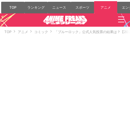
TOP
ランキング
ニュース
スポーツ
アニメ
エン
TOP
アニメ
コミック
「ブルーロック」公式人気投票の結果は？【202