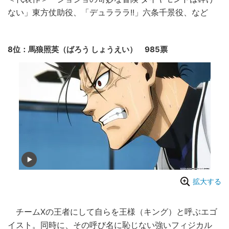
ない」東方仗助役、「デュラララ!!」六条千景役、など
8位：馬狼照英（ばろう しょうえい） 985票
拡大する
チームXの王者にして自らを王様（キング）と呼ぶエゴ
イスト。同時に、その呼び名に恥じない強いフィジカル