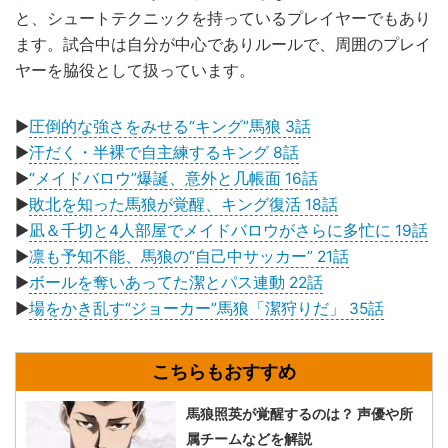
と、シュートテクニックを持っているプレイヤーでもあり
ます。試合中は自分が中心でありルールで、周囲のプレイ
ヤーを脇役として扱っています。
▶
圧倒的な強さをみせる“キング”馬狼 3話
▶
汗だく・半裸で自主練するキング 8話
▶
“メイドバロウ”爆誕、意外と几帳面 16話
▶
敗北を知った馬狼が覚醒、キング復活 18話
▶
凪＆千切と4人部屋でメイドバロウがさらに多忙に 19話
▶
凛も予知不能、馬狼の“自己中サッカー” 21話
▶
ボールを奪いあってた潔とパス連動 22話
▶
場をかき乱す“ジョーカー”馬狼「潔狩りだ」 35話
馬狼照英が覚醒するのは？ 声優や所
属チームなどを解説