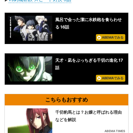
風呂で会った潔に水鉄砲を食らわせ
る 16話
ABEMAでみる
天才・凪をぶっちぎる千切の進化 17
話
ABEMAでみる
千切豹馬とは？お嬢と呼ばれる理由
などを解説
ABEMA TIMES