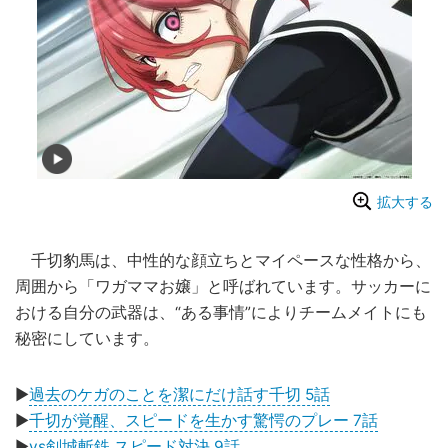
拡大する
千切豹馬は、中性的な顔立ちとマイペースな性格から、
周囲から「ワガママお嬢」と呼ばれています。サッカーに
おける自分の武器は、“ある事情”によりチームメイトにも
秘密にしています。
▶
過去のケガのことを潔にだけ話す千切 5話
▶
千切が覚醒、スピードを生かす驚愕のプレー 7話
▶
vs剣城斬鉄 スピード対決 9話