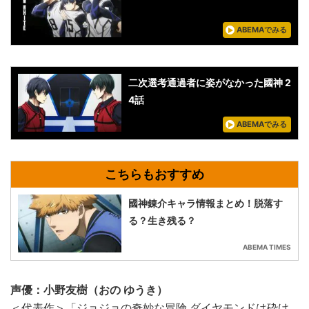
ABEMAでみる
二次選考通過者に姿がなかった國神 2
4話
ABEMAでみる
國神錬介キャラ情報まとめ！脱落す
る？生き残る？
ABEMA TIMES
声優：小野友樹（おの ゆうき）
＜代表作＞「ジョジョの奇妙な冒険 ダイヤモンドは砕け