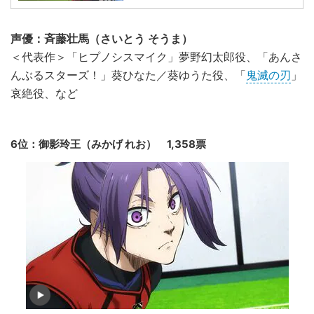
声優：斉藤壮馬（さいとう そうま）
＜代表作＞「ヒプノシスマイク」夢野幻太郎役、「あんさ
んぶるスターズ！」葵ひなた／葵ゆうた役、「
鬼滅の刃
」
哀絶役、など
6位：御影玲王（みかげ れお） 1,358票