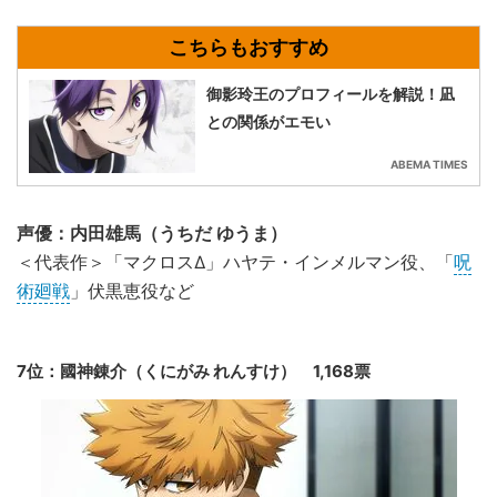
御影玲王のプロフィールを解説！凪
との関係がエモい
ABEMA TIMES
声優：内田雄馬（うちだ ゆうま）
＜代表作＞「マクロスΔ」ハヤテ・インメルマン役、「
呪
術廻戦
」伏黒恵役など
7位：國神錬介（くにがみ れんすけ） 1,168票