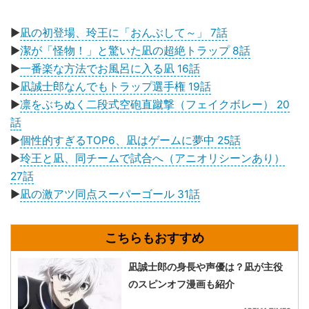
▶
凪の初登場、玲王に「おんぶして～」 7話
▶
潔が「怪物！」と驚いた凪の超絶トラップ 8話
▶
一番楽な方法でお風呂に入る凪 16話
▶
凪誠士郎なんでもトラップ選手権 19話
▶
凛をぶちぬく二段式空砲直蹴撃（フェイクボレー） 20
話
▶
個性的すぎるTOP6、凪はゲームに夢中 25話
▶
玲王と凪、同チームで試合へ（アニオリシーンあり）
27話
▶
凪の激アツ同点スーパーゴール 31話
凪誠士郎の身長や声優は？凪が主役
のスピンオフ漫画も紹介