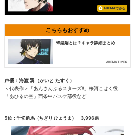
ABEMAでみる
蜂楽廻とは？キャラ詳細まとめ
ABEMA TIMES
声優：海渡 翼（かいと たすく）
＜代表作＞「あんさんぶるスターズ!!」桜河こはく役、
「あひるの空」西条中バスケ部役など
5位：千切豹馬（ちぎり ひょうま） 3,996票