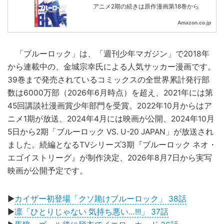
アニメ2期の続きは原作漫画第18巻から
Amazon.co.jp
「ブルーロック」は、「週刊少年マガジン」で2018年
から連載中の、金城宗幸氏による人気サッカー漫画です。
39巻まで発売されているコミックスの全世界累計発行部
数は6000万部（2026年6月時点）を超え、2021年には第
45回講談社漫画賞少年部門を受賞。2022年10月からはア
ニメ1期が放送、2024年4月には映画が公開、2024年10月
5日から2期「ブルーロック VS. U-20 JAPAN」が放送され
ました。続編となるTVシリーズ3期『ブルーロック ネオ・
エゴイストリーグ』が制作決定、2026年8月7日から実写
映画が公開予定です。
▶
カイザー初登場「クソ跪けブルーロック」 38話
▶
凛「ひとりじゃない 気持ち悪い…!!!」 37話