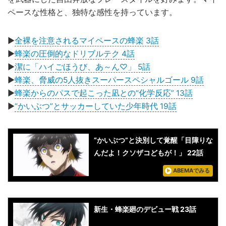
ペースな性格と、独特な感性を持っています。
▶
全裸を注意されるマイペースの蜂楽 3話
▶
蜂楽の圧倒的なドリブルテク 4話
▶
潔に「ハイごほうび、あ～ん♡」 5話
▶
蜂楽、脅威の5人抜きスーパースペシャルゴール 9話
▶
蜂楽からのパスで起こった凪との“化学反応” 13話
▶
“かいぶつ”とサッカーしていた少年時代 19話
“かいぶつ”と決別して覚醒「目障りな
んだよ！クソザコどもが！」 22話
ABEMAでみる
新生・蜂楽廻のデビュー戦 23話