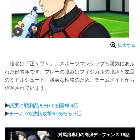
拡大する
信念は「正々堂々」。スポーツマンシップと漢気にあふ
れた好青年です。プレーの強みはフィジカルの強さと左足
のミドルシュート。誠実な性格のため、チームメイトから
信頼されています。
▶
誠実に戦利品を分ける國神 4話
▶
チームZの波状攻撃を決める 9話
対馬狼専用の肉弾ディフェンス 16話