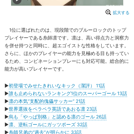
拡大する
1位に選ばれたのは、現段階でのブルーロックのトップ
プレイヤーである糸師凛です。凛は、高い得点力と洞察力
を併せ持つと同時に、超エゴイストな性格をしています。
さらに、ほかのプレイヤーの能力を見極める目も持ってい
るため、コンビネーションプレーにも対応可能。総合的に
能力が高いプレイヤーです。
▶
初登場でみせたきれいなキック（潔評） 11話
▶
誰も止められないランキング1位のスーパーゴール 13話
▶
凛の本気“支配的傀儡サッカー” 21話
▶
世界選抜をペラペラ英語であおる凛 23話
▶
烏も「やっぱ別格」と認める凛のゴール 26話
▶
凛、逆転ゴールにガッツポーズ 32話
▶
糸師兄弟の“過去”が明らかに 33話