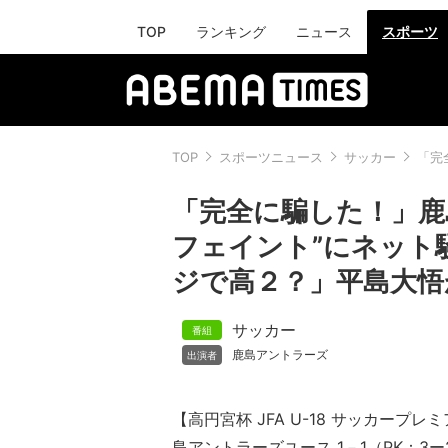
TOP
ランキング
ニュース
スポーツ
TOP
スポーツニュース
サッカー
「完
「完全に騙した！」鹿
フェイント”にネット
ジで高２？」平島大悟
サッカー
鹿島アントラーズ
【高円宮杯 JFA U-18 サッカープ
島アントラーズユース 1－1（PK：3ー