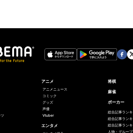
Face
Twi
book
er
アニメ
将棋
アニメニュース
麻雀
コミック
ポーカー
グッズ
声優
総合記事ランキ
ーツ
Vtuber
総合記事ランキ
エンタメ
総合記事ランキ
人物・グループ