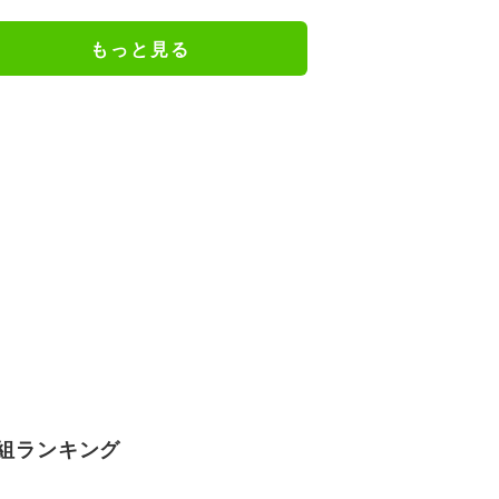
性格が裏目に出たか」
もっと見る
組ランキング