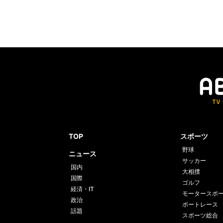
TOP
スポーツ
野球
ニュース
サッカー
国内
大相撲
国際
ゴルフ
経済・IT
モータースポ
政治
ボートレース
話題
スポーツ総合