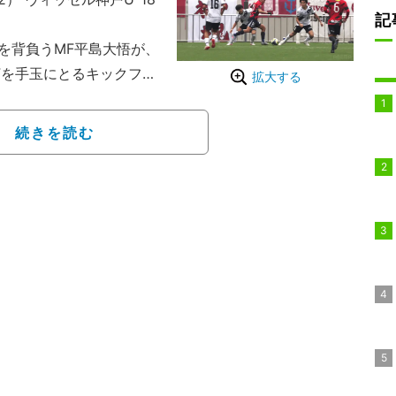
記
を背負うMF平島大悟が、
Fを手玉にとるキックフェ
拡大する
している。
サッカープレミアリーグ ファ
続きを読む
ユース世代の日本一決定
18と対戦。1－1で迎え
ース選手権、Jユースカッ
いる。