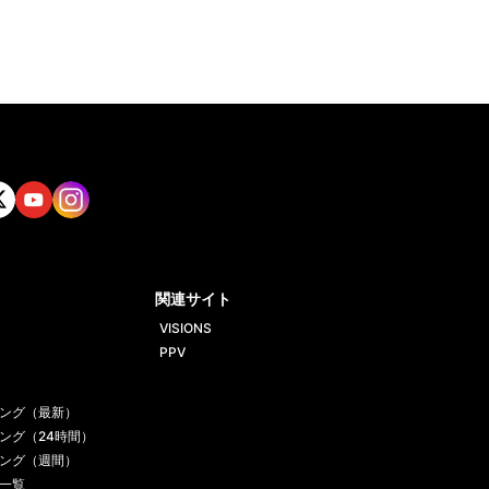
tt
Yout
Insta
ube
gram
関連サイト
VISIONS
PPV
ング（最新）
ング（24時間）
ング（週間）
一覧