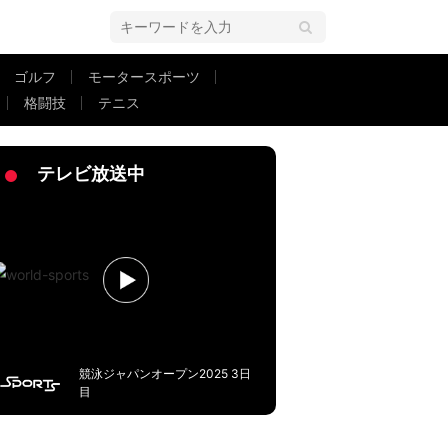
ゴルフ
モータースポーツ
格闘技
テニス
「何だあの落ち着き…」「マジで高２？」平島大悟がゴラッソで３冠貢献
テレビ放送中
競泳ジャパンオープン2025 3日
目