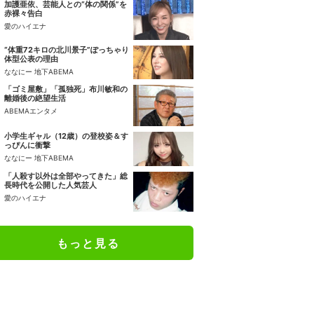
加護亜依、芸能人との“体の関係”を
赤裸々告白
愛のハイエナ
“体重72キロの北川景子”ぽっちゃり
体型公表の理由
ななにー 地下ABEMA
「ゴミ屋敷」「孤独死」布川敏和の
離婚後の絶望生活
ABEMAエンタメ
小学生ギャル（12歳）の登校姿＆す
っぴんに衝撃
ななにー 地下ABEMA
「人殺す以外は全部やってきた」総
長時代を公開した人気芸人
愛のハイエナ
もっと見る