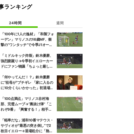
事ランキング
24時間
週間
「100年に1人の逸材」「和製フォ
ーデン」マリノスの16歳MF、衝
撃の“ワンタッチ”で今季J1オープ
ニング弾！記録ずくめのデビュー
戦初ゴールに「歴史を作りよっ
「ミドルキック炸裂」鈴木優磨、
た」
強烈腹蹴り→今季初イエローカー
ドにファン物議「ちょっと厳しい
な」「開幕戦からお祖母様に怒ら
れる」
「何やってんだ！？」鈴木優磨
に“祖母が”ブチギレ 「家に入るの
に10分くらいかかった」初退場の
裏話にスタジオ爆笑
「100点満点」マリノス谷村海
那、完璧ムーブ→“裏抜け弾”「こ
れぞ9番」「興奮する！」相手守
備のギャップを狙う”斜めの抜け
出し”
「軽率だな」浦和10番マテウス・
サヴィオが“最悪の突き倒し”で2
枚目イエロー→退場処分に「熱い