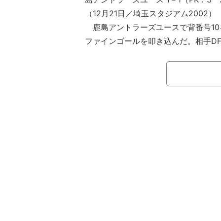
（12月21日／埼玉スタジアム2002）
鹿島アントラーズユースで背番号10
ファインゴールを叩き込んだ。相手D
イントからの一撃にファンたちが歓喜
12月21日の高円宮杯 JFA U-18 
イナル（高校・クラブの垣根を超えた
戦）で、鹿島ユースはヴィッセル神戸U-
たPK戦を3ー2で制し、日本クラブユ
プとともに前人未到の3冠を達成して