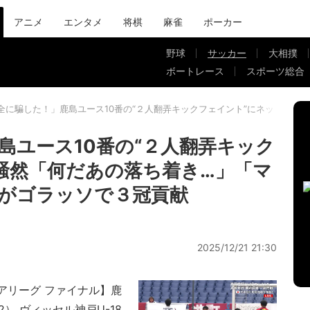
アニメ
エンタメ
将棋
麻雀
ポーカー
野球
サッカー
大相撲
ボートレース
スポーツ総合
全に騙した！」鹿島ユース10番の“２人翻弄キックフェイント”にネット騒然
島ユース10番の“２人翻弄キック
騒然「何だあの落ち着き…」「マ
がゴラッソで３冠貢献
2025/12/21 21:30
レミアリーグ ファイナル】鹿
2） ヴィッセル神戸U-18