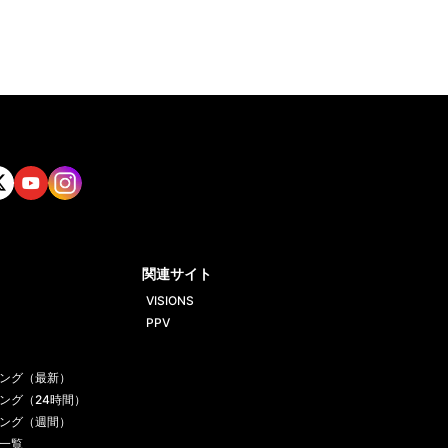
tt
Yout
Insta
ube
gram
関連サイト
VISIONS
PPV
ング（最新）
ング（24時間）
ング（週間）
一覧