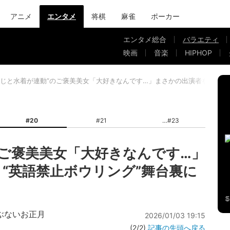
アニメ
エンタメ
将棋
麻雀
ポーカー
エンタメ総合
バラエティ
映画
音楽
HIPHOP
くじと水着が連動”のご褒美美女「大好きなんです…」まさかの出演者を告白 “
#20
#21
#23
のご褒美美女「大好きなんです…」
 “英語禁止ボウリング”舞台裏に
ぶないお正月
2026/01/03 19:15
(2/2)
記事の先頭へ戻る