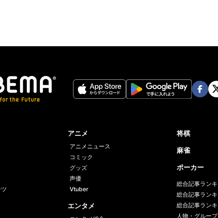
Face
Twi
book
er
アニメ
将棋
アニメニュース
麻雀
コミック
ポーカー
グッズ
声優
総合記事ランキ
ーツ
Vtuber
総合記事ランキ
エンタメ
総合記事ランキ
人物・グループ