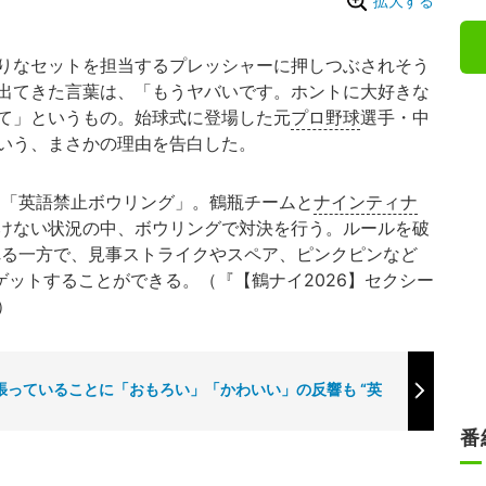
拡大する
りなセットを担当するプレッシャーに押しつぶされそう
出てきた言葉は、「もうヤバいです。ホントに大好きな
て」というもの。始球式に登場した元
プロ野球
選手・中
いう、まさかの理由を告白した。
た「英語禁止ボウリング」。鶴瓶チームと
ナインティナ
けない状況の中、ボウリングで対決を行う。ルールを破
される一方で、見事ストライクやスペア、ピンクピンなど
ゲットすることができる。（『【鶴ナイ2026】セクシー
）
頑張っていることに「おもろい」「かわいい」の反響も “英
番