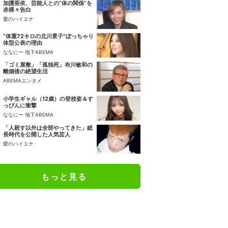
加護亜依、芸能人との“体の関係”を
赤裸々告白
愛のハイエナ
“体重72キロの北川景子”ぽっちゃり
体型公表の理由
ななにー 地下ABEMA
「ゴミ屋敷」「孤独死」布川敏和の
離婚後の絶望生活
ABEMAエンタメ
小学生ギャル（12歳）の登校姿＆す
っぴんに衝撃
ななにー 地下ABEMA
「人殺す以外は全部やってきた」総
長時代を公開した人気芸人
愛のハイエナ
もっと見る