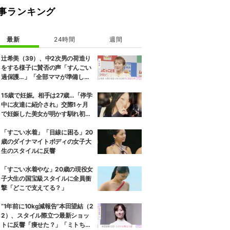
事ランキング
最新
24時間
週間
辻希美（39）、中2次男の荷造り
をする様子に賛否の声「すんごい
過保護…」「全部ママが準備して
くれるんだ」
15歳で妊娠。相手は27歳…「停学
中に友達に紹介され」交際1ヶ月
で妊娠した美女が明かす馴れ初め
に「だいぶ危ねーよ！」小森純も
絶句
「すごい水着」「目線に困る」20
歳のダイナマイトボディの女子大
生のスタイルに反響
「すごい水着やな」20歳の現役女
子大生の国宝級スタイルに全員衝
撃「どこで支えてる？」
“1年前に10kg減報告”本田望結（2
2）、スタイル際立つ最新ショッ
トに反響「痩せた？」「ミトちゃ