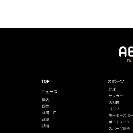
TOP
スポーツ
野球
ニュース
サッカー
国内
大相撲
国際
ゴルフ
経済・IT
モータースポ
政治
ボートレース
話題
スポーツ総合