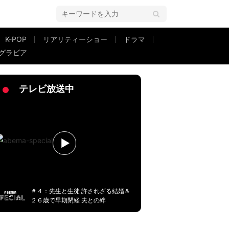
K-POP
リアリティーショー
ドラマ
グラビア
英語禁止ボウリング”舞台裏に密着
2ページ目
テレビ放送中
＃４：先生と生徒 許されざる結婚＆
２６歳で早期閉経 夫との絆