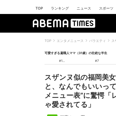
TOP
ランキング
ニュース
スポーツ
TOP
エンタメニュース
バラエティ
ス
可愛すぎる鳶職人ママ（31歳）の壮絶な半生
#1
#7
スザンヌ似の福岡美女
と、なんでもいいって
メニュー表”に驚愕「
ゃ愛されてる」