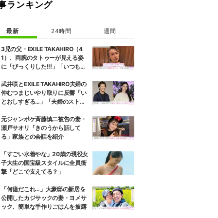
事ランキング
最新
24時間
週間
3児の父・EXILE TAKAHIRO（4
1）、両腕のタトゥーが見える姿
に「びっくりした!!!」「いつもと
また違ったTAKAHIROさん」など
の反響
武井咲とEXILE TAKAHIRO夫婦の
仲むつまじいやり取りに反響「い
とおしすぎる…」「夫婦のストー
リーほんと好き」
元ジャンポケ斉藤慎二被告の妻・
瀬戸サオリ「きのうから話して
る」家族との会話を紹介
「すごい水着やな」20歳の現役女
子大生の国宝級スタイルに全員衝
撃「どこで支えてる？」
「何億だこれ…」大豪邸の新居を
公開したカジサックの妻・ヨメサ
ック、簡単な手作りごはんを披露