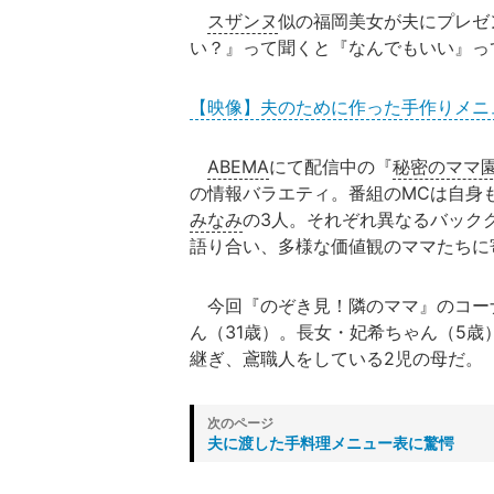
スザンヌ
似の福岡美女が夫にプレゼ
い？』って聞くと『なんでもいい』っ
【映像】夫のために作った手作りメニ
ABEMA
にて配信中の『
秘密のママ
の情報バラエティ。番組のMCは自身
みなみ
の3人。それぞれ異なるバック
語り合い、多様な価値観のママたちに
今回『のぞき見！隣のママ』のコー
ん（31歳）。長女・妃希ちゃん（5
継ぎ、鳶職人をしている2児の母だ。
夫に渡した手料理メニュー表に驚愕