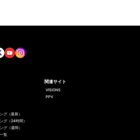
tt
Yout
Insta
ube
gram
関連サイト
VISIONS
PPV
ング（最新）
ング（24時間）
ング（週間）
一覧