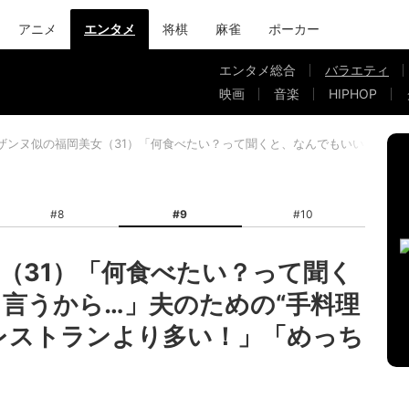
アニメ
エンタメ
将棋
麻雀
ポーカー
エンタメ総合
バラエティ
映画
音楽
HIPHOP
ザンヌ似の福岡美女（31）「何食べたい？って聞くと、なんでもいいって言
#8
#9
#10
（31）「何食べたい？って聞く
言うから…」夫のための“手料理
レストランより多い！」「めっち