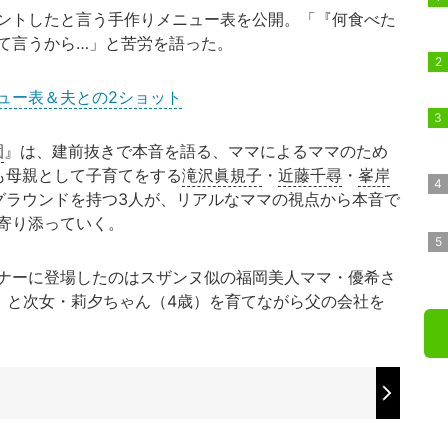
ントしたと言う手作りメニュー表を公開。「『何食べた
て言うから…」と苦労を語った。
ュー表＆夫との2ショット
園
』は、建前抜きで本音を語る、ママによるママのため
も母親として子育てをする
滝沢眞規子
・
近藤千尋
・
峯岸
グラウンドを持つ3人が、リアルなママの視点から本音で
寄り添っていく。
ナーに登場したのはスザンヌ似の福岡美人ママ・優希さ
歳）と次女・莉夕ちゃん（4歳）を育てながら父の会社を