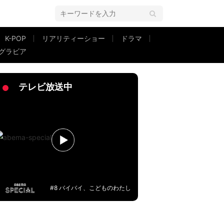
K-POP
リアリティーショー
ドラマ
グラビア
うから…」夫のための“手料理メニュー表”に驚愕「レストランより多い！」「
テレビ放送中
#8 バイバイ、こどものわたし