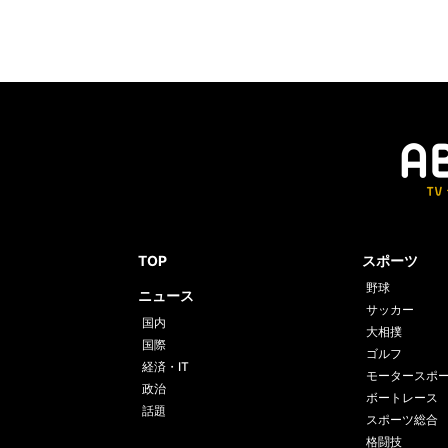
TOP
スポーツ
野球
ニュース
サッカー
国内
大相撲
国際
ゴルフ
経済・IT
モータースポ
政治
ボートレース
話題
スポーツ総合
格闘技