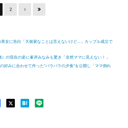
2
の美女に告白「大袈裟なことは言えないけど…」カップル成立で
歳）の現在の姿に峯岸みなみも驚き「全然ママに見えない！」
娘の好みに合わせて作った“バラバラの夕食”を公開し「ママ倒れ
Twit
ter