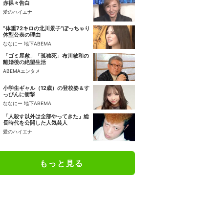
赤裸々告白
愛のハイエナ
“体重72キロの北川景子”ぽっちゃり
体型公表の理由
ななにー 地下ABEMA
「ゴミ屋敷」「孤独死」布川敏和の
離婚後の絶望生活
ABEMAエンタメ
小学生ギャル（12歳）の登校姿＆す
っぴんに衝撃
ななにー 地下ABEMA
「人殺す以外は全部やってきた」総
長時代を公開した人気芸人
愛のハイエナ
もっと見る