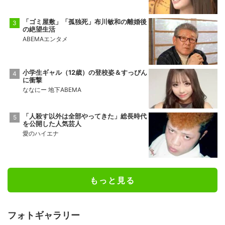
「ゴミ屋敷」「孤独死」布川敏和の離婚後
の絶望生活
ABEMAエンタメ
小学生ギャル（12歳）の登校姿＆すっぴん
に衝撃
ななにー 地下ABEMA
「人殺す以外は全部やってきた」総長時代
を公開した人気芸人
愛のハイエナ
もっと見る
フォトギャラリー