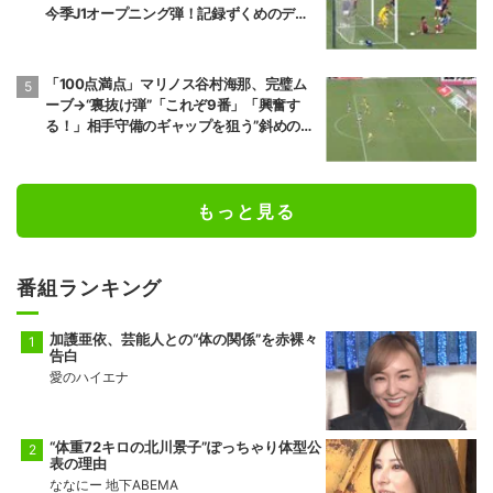
今季J1オープニング弾！記録ずくめのデビ
ュー戦初ゴールに「歴史を作りよった」
「100点満点」マリノス谷村海那、完璧ム
ーブ→“裏抜け弾”「これぞ9番」「興奮す
る！」相手守備のギャップを狙う”斜めの抜
け出し”
もっと見る
番組ランキング
加護亜依、芸能人との“体の関係”を赤裸々
告白
愛のハイエナ
“体重72キロの北川景子”ぽっちゃり体型公
表の理由
ななにー 地下ABEMA