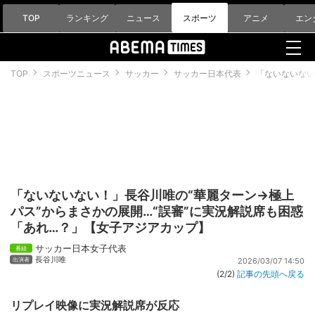
TOP
ランキング
ニュース
スポーツ
アニメ
エン
TOP
スポーツニュース
サッカー
サッカー日本代表
「ないないない
「ないないない！」長谷川唯の“華麗ターン→極上
パス”からまさかの展開…“誤審”に実況解説席も困惑
「あれ…？」【女子アジアカップ】
サッカー日本女子代表
長谷川唯
2026/03/07 14:50
(2/2)
記事の先頭へ戻る
リプレイ映像に実況解説席が反応