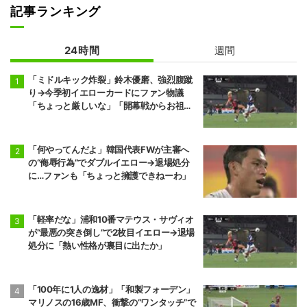
記事ランキング
24時間
週間
「ミドルキック炸裂」鈴木優磨、強烈腹蹴
り→今季初イエローカードにファン物議
「ちょっと厳しいな」「開幕戦からお祖母
様に怒られる」
「何やってんだよ」韓国代表FWが主審へ
の“侮辱行為”でダブルイエロー→退場処分
に…ファンも「ちょっと擁護できねーわ」
「軽率だな」浦和10番マテウス・サヴィオ
が“最悪の突き倒し”で2枚目イエロー→退場
処分に「熱い性格が裏目に出たか」
「100年に1人の逸材」「和製フォーデン」
マリノスの16歳MF、衝撃の“ワンタッチ”で