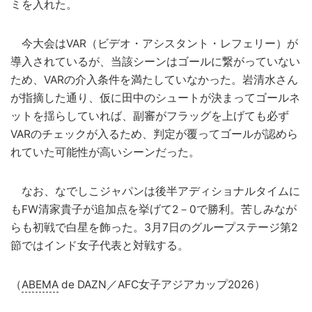
ミを入れた。
今大会はVAR（ビデオ・アシスタント・レフェリー）が
導入されているが、当該シーンはゴールに繋がっていない
ため、VARの介入条件を満たしていなかった。岩清水さん
が指摘した通り、仮に田中のシュートが決まってゴールネ
ットを揺らしていれば、副審がフラッグを上げても必ず
VARのチェックが入るため、判定が覆ってゴールが認めら
れていた可能性が高いシーンだった。
なお、なでしこジャパンは後半アディショナルタイムに
もFW清家貴子が追加点を挙げて2－0で勝利。苦しみなが
らも初戦で白星を飾った。3月7日のグループステージ第2
節ではインド女子代表と対戦する。
（
ABEMA
de DAZN／AFC女子アジアカップ2026）