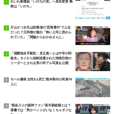
れいわ新選組「いのちの党」へ党名変更 略
称は「いのち」
片山さつき氏は財務省の“恐竜番付”で上位
だった？元同僚が激白「怖い上司と恐れら
れていた」「関脇からおかみさんに」
「国際指名手配犯・見立真一とは中学の同
級生」タイから強制送還された特殊詐欺の
リーダーとされる男の卒アル写真を公開
モール爆発 女性5人死亡 熊本県内の死者14
人に
“筋金入りの阪神ファン”高市新総裁とは？
著書では「男かペットがいなくちゃダメな