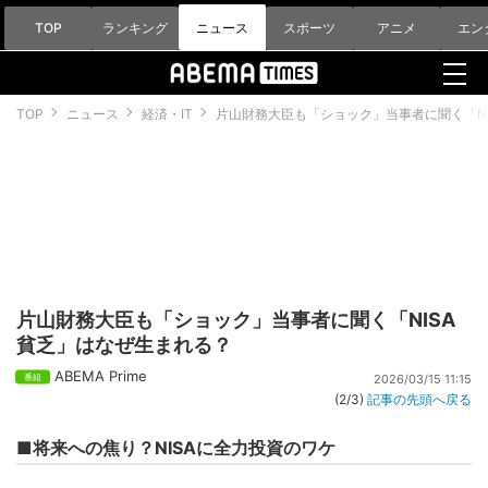
TOP
ランキング
ニュース
スポーツ
アニメ
エン
TOP
ニュース
経済・IT
片山財務大臣も「ショック」当事者に聞く「N
片山財務大臣も「ショック」当事者に聞く「NISA
貧乏」はなぜ生まれる？
ABEMA Prime
2026/03/15 11:15
(2/3)
記事の先頭へ戻る
■将来への焦り？NISAに全力投資のワケ