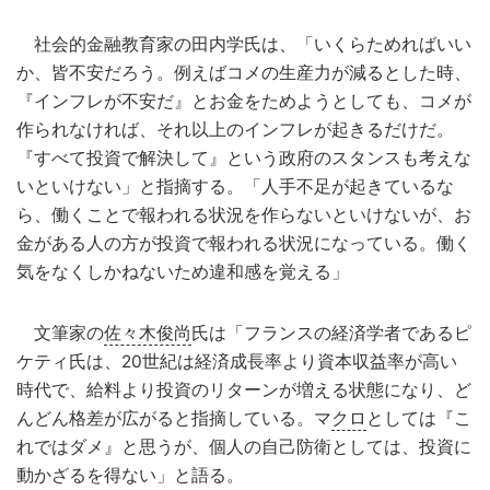
社会的金融教育家の田内学氏は、「いくらためればいい
か、皆不安だろう。例えばコメの生産力が減るとした時、
『インフレが不安だ』とお金をためようとしても、コメが
作られなければ、それ以上のインフレが起きるだけだ。
『すべて投資で解決して』という政府のスタンスも考えな
いといけない」と指摘する。「人手不足が起きているな
ら、働くことで報われる状況を作らないといけないが、お
金がある人の方が投資で報われる状況になっている。働く
気をなくしかねないため違和感を覚える」
文筆家の
佐々木俊尚
氏は「フランスの経済学者であるピ
ケティ氏は、20世紀は経済成長率より資本収益率が高い
時代で、給料より投資のリターンが増える状態になり、ど
んどん格差が広がると指摘している。マ
クロ
としては『こ
れではダメ』と思うが、個人の自己防衛としては、投資に
動かざるを得ない」と語る。