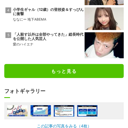
小学生ギャル（12歳）の登校姿＆すっぴん
に衝撃
ななにー 地下ABEMA
「人殺す以外は全部やってきた」総長時代
を公開した人気芸人
愛のハイエナ
もっと見る
フォトギャラリー
この記事の写真をみる（4枚）