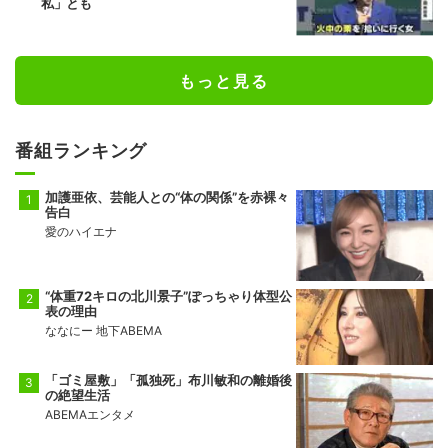
私」とも
もっと見る
番組ランキング
加護亜依、芸能人との“体の関係”を赤裸々
告白
愛のハイエナ
“体重72キロの北川景子”ぽっちゃり体型公
表の理由
ななにー 地下ABEMA
「ゴミ屋敷」「孤独死」布川敏和の離婚後
の絶望生活
ABEMAエンタメ