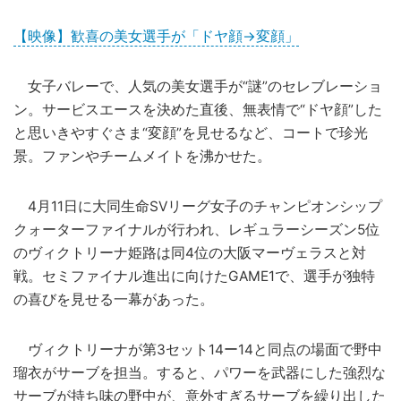
【映像】歓喜の美女選手が「ドヤ顔→変顔」
女子バレーで、人気の美女選手が“謎”のセレブレーショ
ン。サービスエースを決めた直後、無表情で“ドヤ顔”した
と思いきやすぐさま“変顔”を見せるなど、コートで珍光
景。ファンやチームメイトを沸かせた。
4月11日に大同生命SVリーグ女子のチャンピオンシップ
クォーターファイナルが行われ、レギュラーシーズン5位
のヴィクトリーナ姫路は同4位の大阪マーヴェラスと対
戦。セミファイナル進出に向けたGAME1で、選手が独特
の喜びを見せる一幕があった。
ヴィクトリーナが第3セット14ー14と同点の場面で野中
瑠衣がサーブを担当。すると、パワーを武器にした強烈な
サーブが持ち味の野中が、意外すぎるサーブを繰り出した