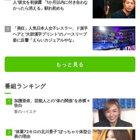
人”彼女を初披露 「1か月以内に付き合わな
かったら消える」馴れ初めも
「美狂」人気日本人女子レスラー、ド派手
ヘアと“大胆漢字プリント”のノースリーブ
姿に反響「えらいカジュアルやな」
もっと見る
番組ランキング
加護亜依、芸能人との“体の関係”を赤裸々
告白
愛のハイエナ
“体重72キロの北川景子”ぽっちゃり体型公
表の理由