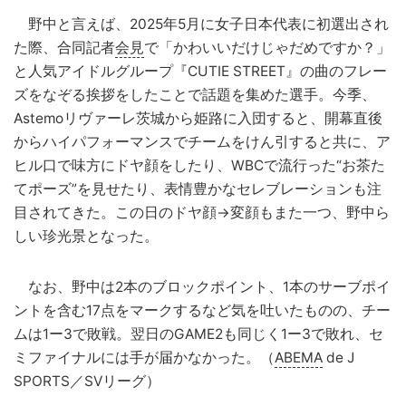
野中と言えば、2025年5月に女子日本代表に初選出され
た際、合同記者
会見
で「かわいいだけじゃだめですか？」
と人気アイドルグループ『CUTIE STREET』の曲のフレー
ズをなぞる挨拶をしたことで話題を集めた選手。今季、
Astemoリヴァーレ茨城から姫路に入団すると、開幕直後
からハイパフォーマンスでチームをけん引すると共に、ア
ヒル口で味方にドヤ顔をしたり、WBCで流行った“お茶た
てポーズ”を見せたり、表情豊かなセレブレーションも注
目されてきた。この日のドヤ顔→変顔もまた一つ、野中ら
しい珍光景となった。
なお、野中は2本のブロックポイント、1本のサーブポイ
ントを含む17点をマークするなど気を吐いたものの、チー
ムは1ー3で敗戦。翌日のGAME2も同じく1ー3で敗れ、セ
ミファイナルには手が届かなかった。（
ABEMA
de J
SPORTS／SVリーグ）