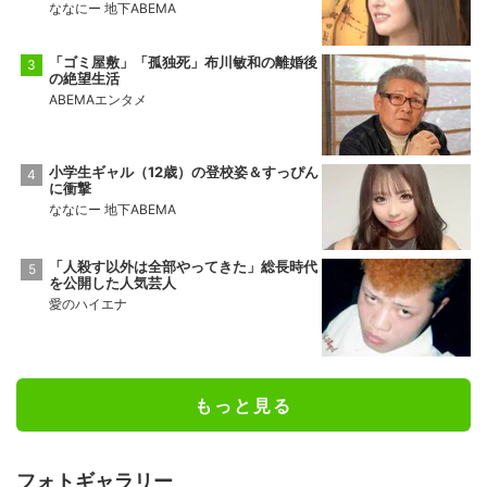
ななにー 地下ABEMA
「ゴミ屋敷」「孤独死」布川敏和の離婚後
の絶望生活
ABEMAエンタメ
小学生ギャル（12歳）の登校姿＆すっぴん
に衝撃
ななにー 地下ABEMA
「人殺す以外は全部やってきた」総長時代
を公開した人気芸人
愛のハイエナ
もっと見る
フォトギャラリー