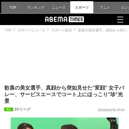
TOP
ランキング
ニュース
スポーツ
アニメ
エン
TOP
スポーツニュース
スポーツ総合
歓喜の美女選手、真顔から突如見
歓喜の美女選手、真顔から突如見せた“変顔” 女子バ
レー、サービスエースでコート上にほっこり“珍”光
景
SVリーグ
2026/04/15 07:41