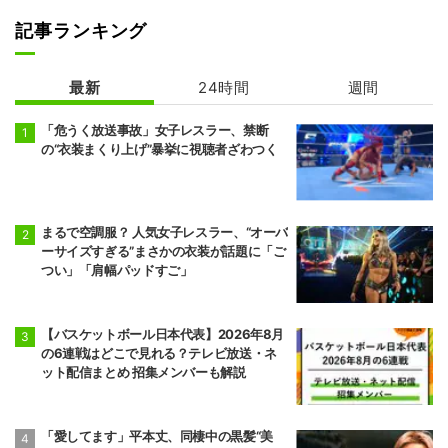
記事ランキング
最新
24時間
週間
「危うく放送事故」女子レスラー、禁断
の“衣装まくり上げ”暴挙に視聴者ざわつく
まるで空調服？ 人気女子レスラー、“オーバ
ーサイズすぎる”まさかの衣装が話題に「ご
つい」「肩幅パッドすご」
【バスケットボール日本代表】2026年8月
の6連戦はどこで見れる？テレビ放送・ネ
ット配信まとめ 招集メンバーも解説
「愛してます」平本丈、同棲中の黒髪“美