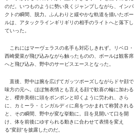
のだ。いつものように勢い良くジャンプしながら、インパ
クトの瞬間、脱力。ふんわりと緩やかな軌道を描いたボー
ルは、アタックラインギリギリの相手のライトへと落下し
ていった。
これにはマーヴェラスの名手も対応しきれず。リベロ・
西崎愛菜が飛び込みながら触ったものの、ボールは観客席
へと飛び込み、野中のサービスエースとなった。
直後、野中は腕を広げてガッツポーズしながらドヤ顔で
味方の元へ。ほぼ無表情とも言える顔で歓喜の輪に加わる
と、櫻井美樹に頭をポンポンと叩くように労われ、さら
に、カミーラ・ミンガルディに肩をつかまれて称賛される
と、その瞬間、野中が変な挙動に。目を見開いて口を開
け、体を前後にゆすられる動きに合わせて表情を変え
る“変顔”を披露したのだ。