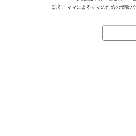
語る、ママによるママのための情報バ
自身も母親として子育てをする滝沢眞
なみの3人。それぞれ異なるバックグ
アルなママの視点から本音で語り合い
ちに寄り添っていく。