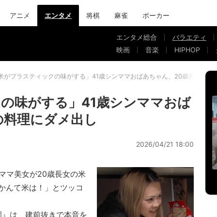
アニメ
エンタメ
将棋
麻雀
ポーカー
エンタメ総合
バラエティ
映画
音楽
HIPHOP
米がプラスティックの味がする」41歳シンママおばあちゃん、20歳長女の料
の味がする」41歳シンママおば
の料理にダメ出し
2026/04/21 18:00
ママ美女が20歳長女の米
かんて米は！」とツッコ
園』は、建前抜きで本音を