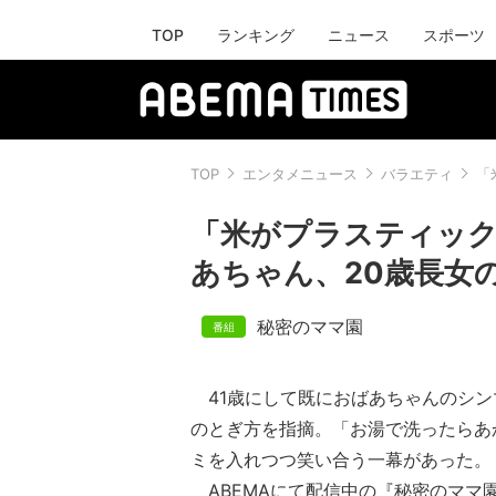
TOP
ランキング
ニュース
スポーツ
TOP
エンタメニュース
バラエティ
「
「米がプラスティック
あちゃん、20歳長女
秘密のママ園
41歳にして既におばあちゃんのシン
のとぎ方を指摘。「お湯で洗ったらあ
ミを入れつつ笑い合う一幕があった。
ABEMAにて配信中の『秘密のママ