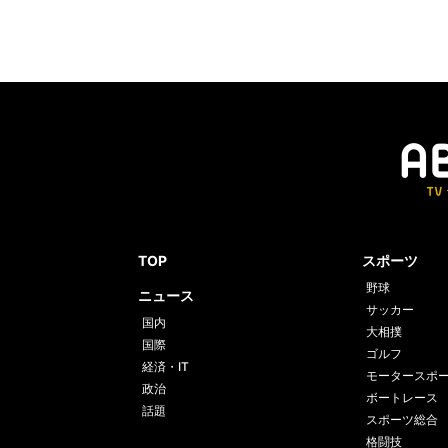
TOP
スポーツ
野球
ニュース
サッカー
国内
大相撲
国際
ゴルフ
経済・IT
モータースポ
政治
ボートレース
話題
スポーツ総合
格闘技