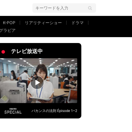
K-POP
リアリティーショー
ドラマ
グラビア
理にダメ出し
テレビ放送中
バカンスの法則 Épisode 1~2