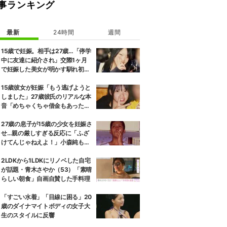
事ランキング
最新
24時間
週間
15歳で妊娠。相手は27歳…「停学
中に友達に紹介され」交際1ヶ月
で妊娠した美女が明かす馴れ初め
に「だいぶ危ねーよ！」小森純も
絶句
15歳彼女が妊娠「もう逃げようと
しました」27歳彼氏のリアルな本
音「めちゃくちゃ借金もあったの
で…」
27歳の息子が15歳の少女を妊娠さ
せ…親の厳しすぎる反応に「ふざ
けてんじゃねえよ！」小森純も怒
り
2LDKから1LDKにリノベした自宅
が話題・青木さやか（53）「素晴
らしい朝食」自画自賛した手料理
「すごい水着」「目線に困る」20
歳のダイナマイトボディの女子大
生のスタイルに反響