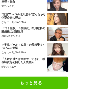
赤裸々告白
愛のハイエナ
“体重72キロの北川景子”ぽっちゃり
体型公表の理由
ななにー 地下ABEMA
「ゴミ屋敷」「孤独死」布川敏和の
離婚後の絶望生活
ABEMAエンタメ
小学生ギャル（12歳）の登校姿＆す
っぴんに衝撃
ななにー 地下ABEMA
「人殺す以外は全部やってきた」総
長時代を公開した人気芸人
愛のハイエナ
もっと見る