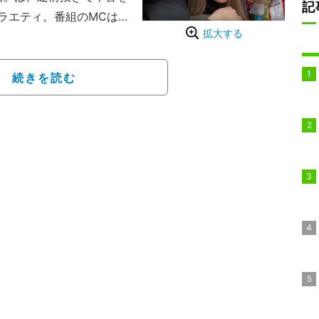
記
ラエティ。番組のMCは
拡大する
規子・近藤千尋・峯岸み
ラウンドを持つ3人が、リ
、多様な価値観のママた
続きを読む