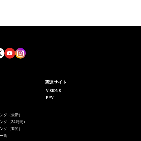
tt
Yout
Insta
ube
gram
関連サイト
VISIONS
PPV
ング（最新）
ング（24時間）
ング（週間）
一覧