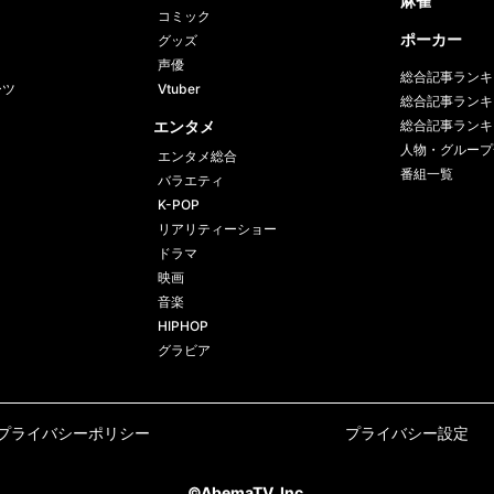
麻雀
コミック
ポーカー
グッズ
声優
総合記事ランキ
ーツ
Vtuber
総合記事ランキ
エンタメ
総合記事ランキ
人物・グループ
エンタメ総合
番組一覧
バラエティ
K-POP
リアリティーショー
ドラマ
映画
音楽
HIPHOP
グラビア
プライバシーポリシー
プライバシー設定
©AbemaTV, Inc.