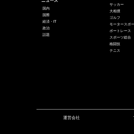
ニュース
サッカー
国内
大相撲
国際
ゴルフ
経済・IT
モータースポ
政治
ボートレース
話題
スポーツ総合
格闘技
テニス
運営会社