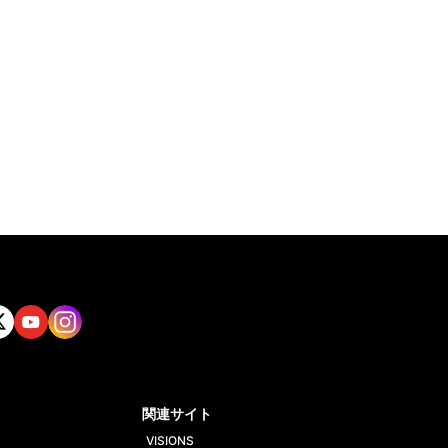
tt
Yout
Insta
ube
gram
関連サイト
VISIONS