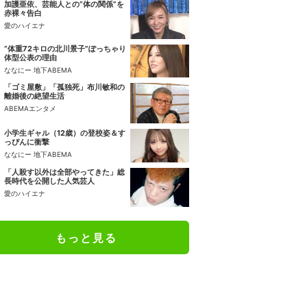
加護亜依、芸能人との“体の関係”を
赤裸々告白
愛のハイエナ
“体重72キロの北川景子”ぽっちゃり
体型公表の理由
ななにー 地下ABEMA
「ゴミ屋敷」「孤独死」布川敏和の
離婚後の絶望生活
ABEMAエンタメ
小学生ギャル（12歳）の登校姿＆す
っぴんに衝撃
ななにー 地下ABEMA
「人殺す以外は全部やってきた」総
長時代を公開した人気芸人
愛のハイエナ
もっと見る