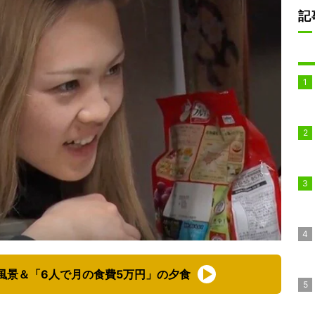
記
風景＆「6人で月の食費5万円」の夕食