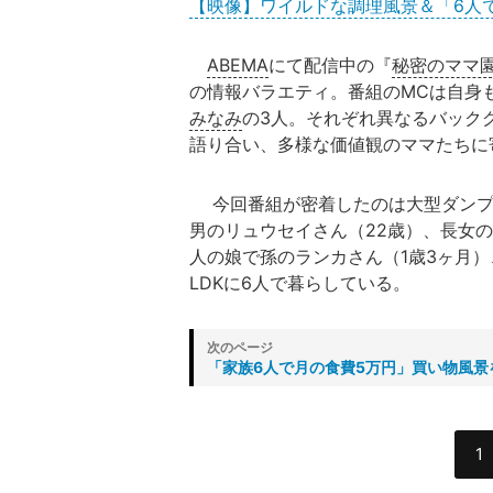
【映像】ワイルドな調理風景＆「6人
ABEMA
にて配信中の『
秘密のママ
の情報バラエティ。番組のMCは自身
みなみ
の3人。それぞれ異なるバック
語り合い、多様な価値観のママたちに
今回番組が密着したのは大型ダンプを
男のリュウセイさん（22歳）、長女の
人の娘で孫のランカさん（1歳3ヶ月）
LDKに6人で暮らしている。
「家族6人で月の食費5万円」買い物風景
1