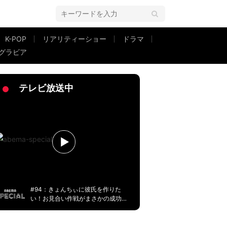
K-POP
リアリティーショー
ドラマ
グラビア
理にダメ出し
テレビ放送中
#94：きょんちぃに彼氏を作りた
い！お見合い作戦がまさかの成功
に！