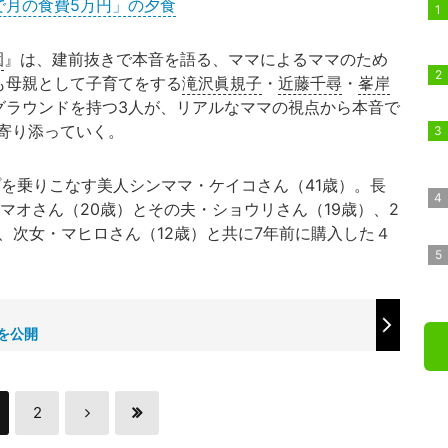
で月の食費5万円」の夕食
園
』は、建前抜きで本音を語る、ママによるママのため
も母親として子育てをする
滝沢眞規子
・
近藤千尋
・
峯岸
グラウンドを持つ3人が、リアルなママの視点から本音で
寄り添っていく。
乗りこなす美人シンママ・ケイコさん（41歳）。長
マオさん（20歳）とその夫・ショウリさん（19歳）、2
、次女・マヒロさん（12歳）と共に7年前に購入した４
を公開
2