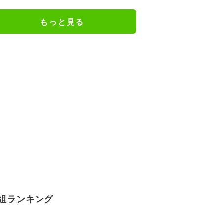
きの声「凛ちゃんがお母さん役を
やるようになったなんて」
もっと見る
組ランキング