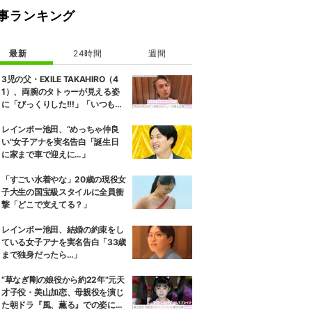
事ランキング
最新
24時間
週間
3児の父・EXILE TAKAHIRO（4
1）、両腕のタトゥーが見える姿
に「びっくりした!!!」「いつもと
また違ったTAKAHIROさん」など
の反響
レインボー池田、“めっちゃ仲良
い”女子アナを実名告白「誕生日
に家まで車で迎えに…」
「すごい水着やな」20歳の現役女
子大生の国宝級スタイルに全員衝
撃「どこで支えてる？」
レインボー池田、結婚の約束をし
ている女子アナを実名告白「33歳
まで独身だったら…」
“草なぎ剛の娘役から約22年”元天
才子役・美山加恋、母親役を演じ
た朝ドラ『風、薫る』での姿に驚