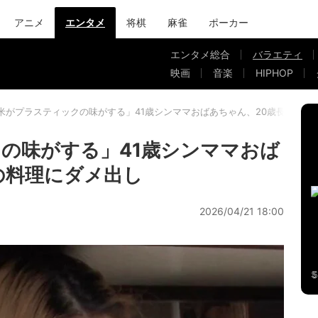
アニメ
エンタメ
将棋
麻雀
ポーカー
エンタメ総合
バラエティ
映画
音楽
HIPHOP
米がプラスティックの味がする」41歳シンママおばあちゃん、20歳長女の料
の味がする」41歳シンママおば
の料理にダメ出し
2026/04/21 18:00