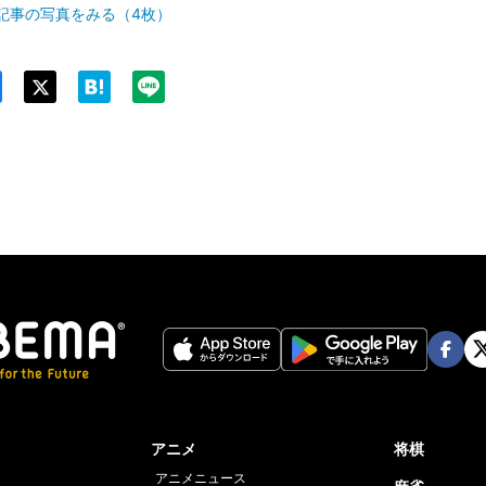
記事の写真をみる（4枚）
Twit
ter
Face
Twi
book
er
アニメ
将棋
アニメニュース