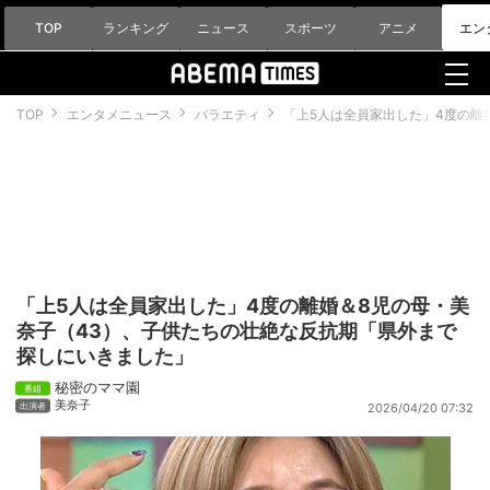
TOP
ランキング
ニュース
スポーツ
アニメ
エン
TOP
エンタメニュース
バラエティ
「上5人は全員家出した」4度の離
「上5人は全員家出した」4度の離婚＆8児の母・美
奈子（43）、子供たちの壮絶な反抗期「県外まで
探しにいきました」
秘密のママ園
美奈子
2026/04/20 07:32