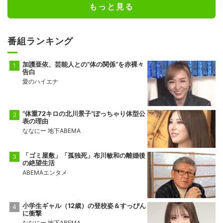
もっと見る
番組ランキング
加護亜依、芸能人との“体の関係”を赤裸々
告白
愛のハイエナ
“体重72キロの北川景子”ぽっちゃり体型公
表の理由
ななにー 地下ABEMA
「ゴミ屋敷」「孤独死」布川敏和の離婚後
の絶望生活
ABEMAエンタメ
小学生ギャル（12歳）の登校姿＆すっぴん
に衝撃
ななにー 地下ABEMA