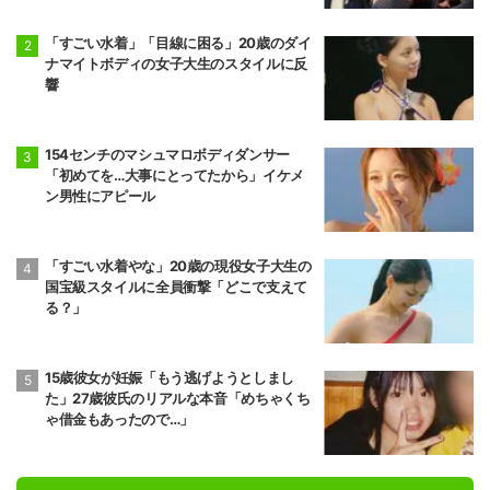
「すごい水着」「目線に困る」20歳のダイ
ナマイトボディの女子大生のスタイルに反
響
154センチのマシュマロボディダンサー
「初めてを…大事にとってたから」イケメ
ン男性にアピール
「すごい水着やな」20歳の現役女子大生の
国宝級スタイルに全員衝撃「どこで支えて
る？」
15歳彼女が妊娠「もう逃げようとしまし
た」27歳彼氏のリアルな本音「めちゃくち
ゃ借金もあったので…」