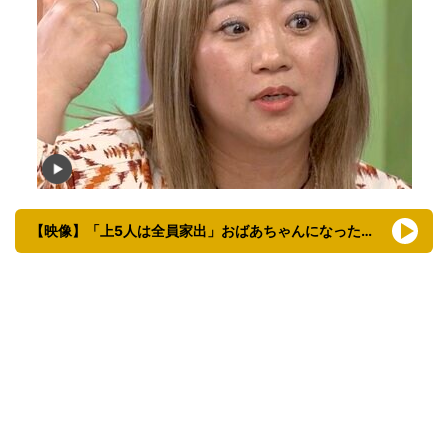
【映像】「上5人は全員家出」おばあちゃんになった美奈子（43）の家族写真