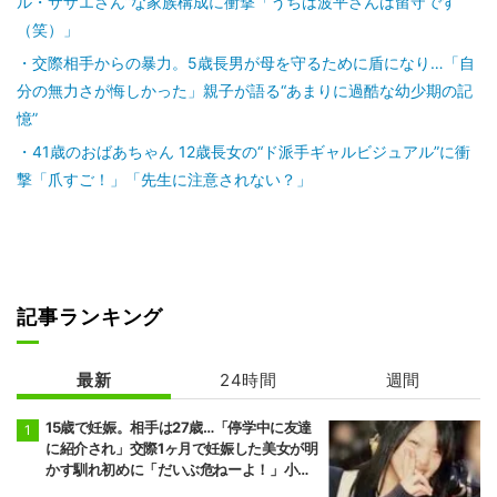
ル・サザエさん”な家族構成に衝撃「うちは波平さんは留守です
（笑）」
交際相手からの暴力。5歳長男が母を守るために盾になり…「自
分の無力さが悔しかった」親子が語る“あまりに過酷な幼少期の記
憶”
41歳のおばあちゃん 12歳長女の“ド派手ギャルビジュアル”に衝
撃「爪すご！」「先生に注意されない？」
記事ランキング
最新
24時間
週間
15歳で妊娠。相手は27歳…「停学中に友達
に紹介され」交際1ヶ月で妊娠した美女が明
かす馴れ初めに「だいぶ危ねーよ！」小森
純も絶句