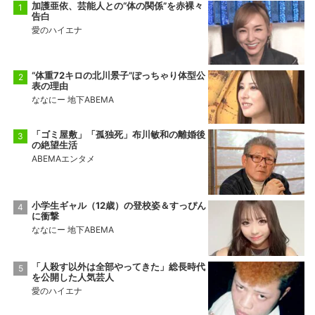
加護亜依、芸能人との“体の関係”を赤裸々
告白
愛のハイエナ
“体重72キロの北川景子”ぽっちゃり体型公
表の理由
ななにー 地下ABEMA
「ゴミ屋敷」「孤独死」布川敏和の離婚後
の絶望生活
ABEMAエンタメ
小学生ギャル（12歳）の登校姿＆すっぴん
に衝撃
ななにー 地下ABEMA
「人殺す以外は全部やってきた」総長時代
を公開した人気芸人
愛のハイエナ