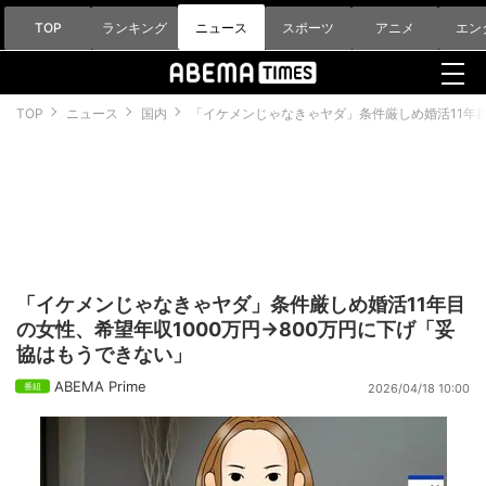
TOP
ランキング
ニュース
スポーツ
アニメ
エン
TOP
ニュース
国内
「イケメンじゃなきゃヤダ」条件厳しめ婚活11年目
「イケメンじゃなきゃヤダ」条件厳しめ婚活11年目
の女性、希望年収1000万円→800万円に下げ「妥
協はもうできない」
ABEMA Prime
2026/04/18 10:00