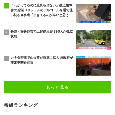
「わかってるのに止められない」強迫性障
害の苦悩…1リットルのアルコールを週で使
い切る当事者「生きてるのが辛いと思うこ
ともある」
長野・安曇野市で土砂崩れ 約390人が孤立
状態
カナダ西部で山火事が急速に拡大 州政府が
非常事態を宣言
もっと見る
番組ランキング