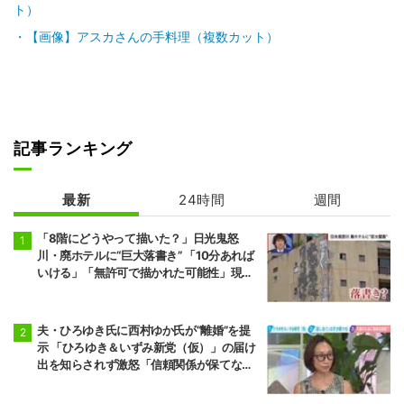
ト）
【画像】アスカさんの手料理（複数カット）
記事ランキング
最新
24時間
週間
「8階にどうやって描いた？」日光鬼怒
川・廃ホテルに“巨大落書き” 「10分あれば
いける」「無許可で描かれた可能性」現役
アーティストらが見解
夫・ひろゆき氏に西村ゆか氏が“離婚”を提
示 「ひろゆき＆いずみ新党（仮）」の届け
出を知らされず激怒「信頼関係が保てない
状態で夫婦を続けるのは無理」