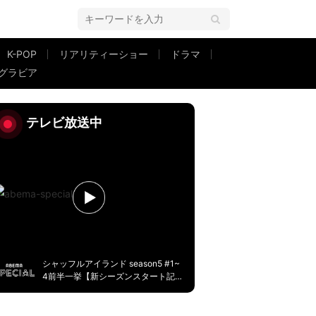
K-POP
リアリティーショー
ドラマ
グラビア
なるぐらい泣いた」
テレビ放送中
シャッフルアイランド season5 #1~
4前半一挙【新シーズンスタート記
念】