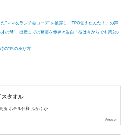
た“ママ友ランチ会コーデ”を披露し「TPO覚えたんだ！」の声
14才の母”、出産までの葛藤を赤裸々告白「彼は今からでも第2の
時の“席の座り方”
イスタオル
究所 ホテル仕様 ふかふか
Amazon