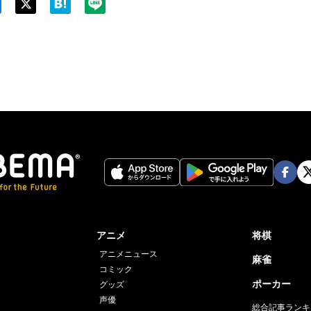
Twit
ter
Face
Twi
book
er
アニメ
将棋
アニメニュース
麻雀
コミック
ポーカー
グッズ
声優
総合記事ランキ