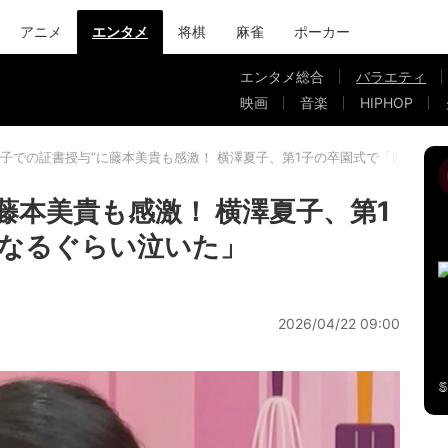
アニメ
エンタメ
将棋
麻雀
ポーカー
エンタメ総合
バラエティ
映画
音楽
HIPHOP
親子での証書授与”に藤本美貴も感激！ 横澤夏子、第1子の卒園式で「頭痛く
藤本美貴も感激！ 横澤夏子、第1
なるぐらい泣いた」
2026/04/22 09:00