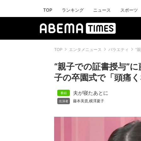
TOP
ランキング
ニュース
スポーツ
TOP
エンタメニュース
バラエティ
“
“親子での証書授与”に
子の卒園式で「頭痛く
夫が寝たあとに
藤本美貴
横澤夏子
,