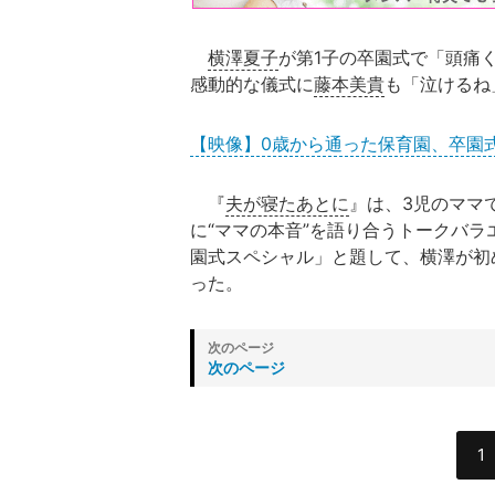
横澤夏子
が第1子の卒園式で「頭痛
感動的な儀式に
藤本美貴
も「泣けるね
【映像】0歳から通った保育園、卒園
『
夫が寝たあとに
』は、3児のママ
に“ママの本音”を語り合うトークバラ
園式スペシャル」と題して、横澤が初
った。
次のページ
1