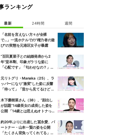
事ランキング
最新
24時間
週間
「名前を言えない方々が全裸
で…」一流ホテルでの"権力者の遊
び"の実態を元港区女子が暴露
“百田夏菜子との結婚発表から2
年”堂本剛、印象ガラリな姿に
「心配です」「匂わせなの？」な
どさまざまな声
元リトグリ・Manaka（25）、ラ
ッパーになり“激変”した姿に反響
「待って」「昔から見てるけど 最
近ずっと可愛くなってる」
木下優樹菜さん（38）、“顔出し
が話題”14歳長女の成長した姿を
公開 「14歳とは思えぬオトナっぽ
さ」「優樹菜ちゃんにそっくりす
ぎる」など反響
約20年ぶりに出産した冨永愛、パ
ートナー・山本一賢の姿を公開
「たくさん背負ってくれてる」感