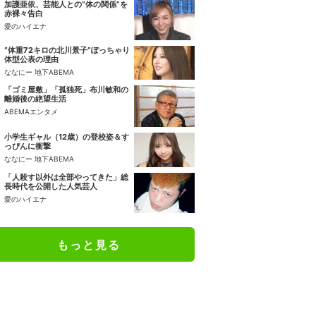
加護亜依、芸能人との“体の関係”を
赤裸々告白
愛のハイエナ
“体重72キロの北川景子”ぽっちゃり
体型公表の理由
ななにー 地下ABEMA
「ゴミ屋敷」「孤独死」布川敏和の
離婚後の絶望生活
ABEMAエンタメ
小学生ギャル（12歳）の登校姿＆す
っぴんに衝撃
ななにー 地下ABEMA
「人殺す以外は全部やってきた」総
長時代を公開した人気芸人
愛のハイエナ
もっと見る