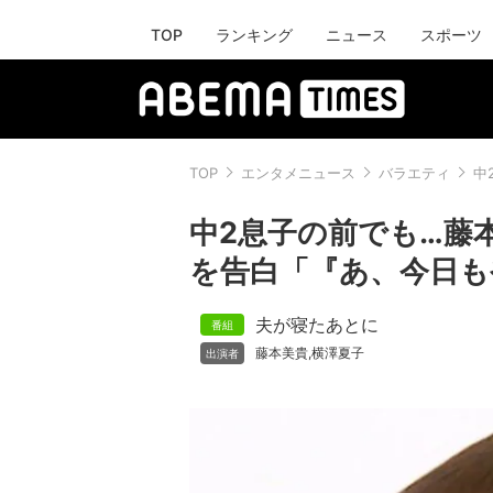
TOP
ランキング
ニュース
スポーツ
TOP
エンタメニュース
バラエティ
中
中2息子の前でも…藤
を告白「『あ、今日も
夫が寝たあとに
藤本美貴
横澤夏子
,