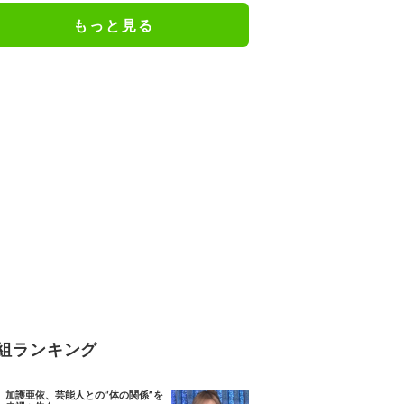
もっと見る
組ランキング
加護亜依、芸能人との“体の関係”を