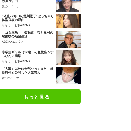
赤裸々告白
愛のハイエナ
“体重72キロの北川景子”ぽっちゃり
体型公表の理由
ななにー 地下ABEMA
「ゴミ屋敷」「孤独死」布川敏和の
離婚後の絶望生活
ABEMAエンタメ
小学生ギャル（12歳）の登校姿＆す
っぴんに衝撃
ななにー 地下ABEMA
「人殺す以外は全部やってきた」総
長時代を公開した人気芸人
愛のハイエナ
もっと見る