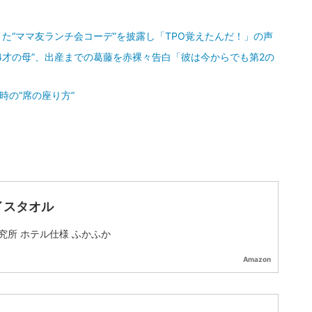
た“ママ友ランチ会コーデ”を披露し「TPO覚えたんだ！」の声
14才の母”、出産までの葛藤を赤裸々告白「彼は今からでも第2の
時の“席の座り方”
イスタオル
究所 ホテル仕様 ふかふか
Amazon