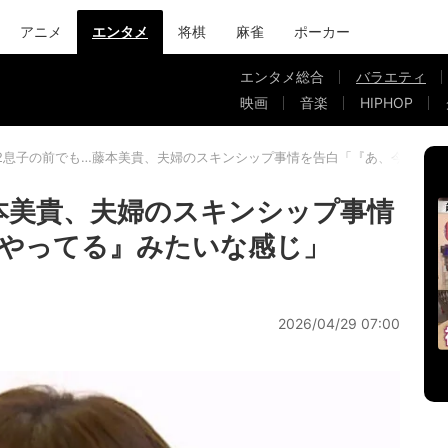
アニメ
エンタメ
将棋
麻雀
ポーカー
エンタメ総合
バラエティ
映画
音楽
HIPHOP
2息子の前でも…藤本美貴、夫婦のスキンシップ事情を告白「『あ、今日もや
本美貴、夫婦のスキンシップ事情
やってる』みたいな感じ」
2026/04/29 07:00