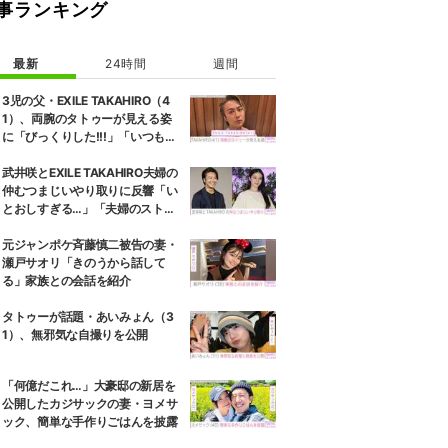
事ランキング
最新
24時間
週間
3児の父・EXILE TAKAHIRO（4
1）、両腕のタトゥーが見える姿
に「びっくりした!!!」「いつもと
また違ったTAKAHIROさん」など
の反響
武井咲とEXILE TAKAHIRO夫婦の
仲むつまじいやり取りに反響「い
とおしすぎる…」「夫婦のストー
リーほんと好き」
元ジャンポケ斉藤慎二被告の妻・
瀬戸サオリ「きのうから話して
る」家族との会話を紹介
タトゥーが話題・あいみょん（3
1）、無邪気な自撮りを公開
「何億だこれ…」大豪邸の新居を
公開したカジサックの妻・ヨメサ
ック、簡単な手作りごはんを披露