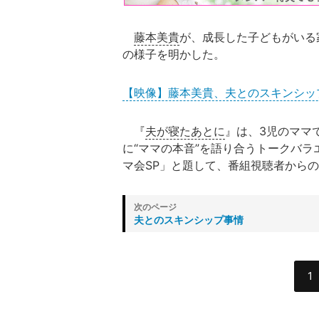
藤本美貴
が、成長した子どもがいる
の様子を明かした。
【映像】藤本美貴、夫とのスキンシッ
『
夫が寝たあとに
』は、3児のママ
に“ママの本音”を語り合うトークバラ
マ会SP」と題して、番組視聴者から
夫とのスキンシップ事情
1