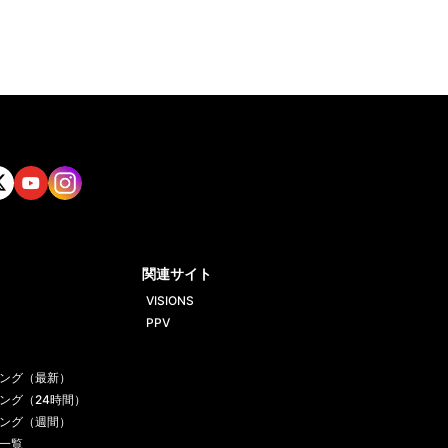
tt
Yout
Insta
ube
gram
関連サイト
VISIONS
PPV
ング（最新）
ング（24時間）
ング（週間）
一覧