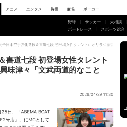
アニメ
エンタメ
将棋
麻雀
ポーカー
野球
サッカー
大相撲
ボートレース
スポーツ総合
元全日本空手強化選抜＆書道七段 初登場女性タレントにオリラジ藤森慎吾も
＆書道七段 初登場女性タレント
興味津々「文武両道的なこと
2026/04/29 11:30
日、「ABEMA BOAT
CAFE2号店』」にMCとして