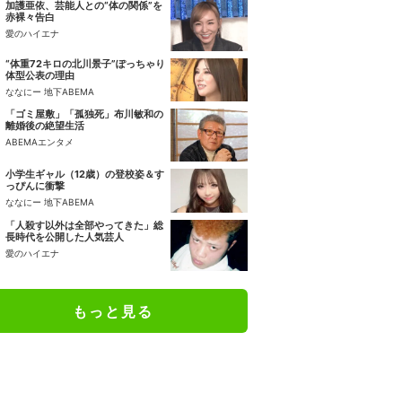
加護亜依、芸能人との“体の関係”を
赤裸々告白
愛のハイエナ
“体重72キロの北川景子”ぽっちゃり
体型公表の理由
ななにー 地下ABEMA
「ゴミ屋敷」「孤独死」布川敏和の
離婚後の絶望生活
ABEMAエンタメ
小学生ギャル（12歳）の登校姿＆す
っぴんに衝撃
ななにー 地下ABEMA
「人殺す以外は全部やってきた」総
長時代を公開した人気芸人
愛のハイエナ
もっと見る