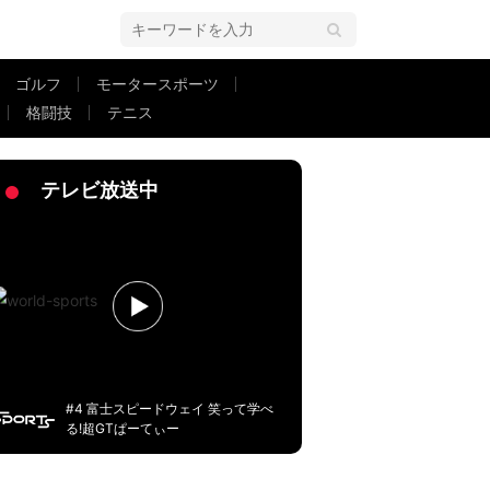
ゴルフ
モータースポーツ
格闘技
テニス
興味津々「文武両道的なことを…」
テレビ放送中
#4 富士スピードウェイ 笑って学べ
る!超GTぱーてぃー