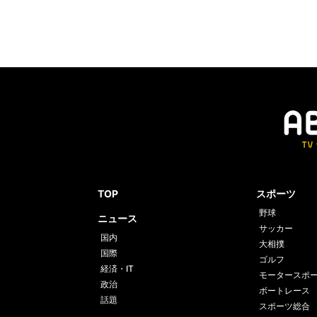
TOP
スポーツ
野球
ニュース
サッカー
国内
大相撲
国際
ゴルフ
経済・IT
モータースポ
政治
ボートレース
話題
スポーツ総合