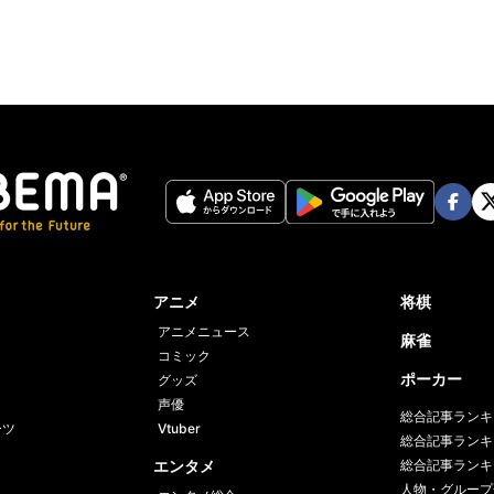
Face
Twi
book
er
アニメ
将棋
アニメニュース
麻雀
コミック
ポーカー
グッズ
声優
総合記事ランキ
ーツ
Vtuber
総合記事ランキ
エンタメ
総合記事ランキ
人物・グループ