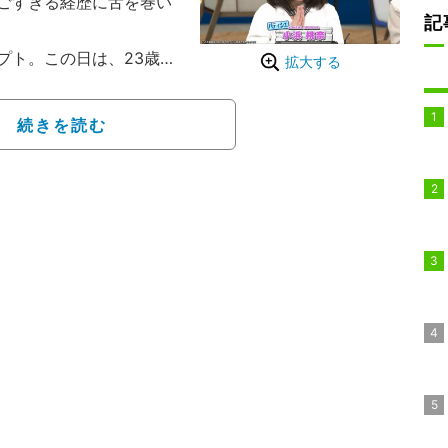
ごすぎる経歴に舌を巻い
記
ト。この日は、23歳の
拡大する
エ役を務めた。冒頭、マ
いいアイドル、タレント
続きを読む
…」と切り出し、「元全
者たちが「へー！？」
の、本物の空手家です