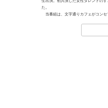
生出演。初共演した女性タレントのす
た。
当番組は、文字通りカフェがコンセプ
タレント・小浜桃奈が初めてパティシ
スター役の藤森は「すごいのよ。かわ
さんをやってらっしゃるんですけども
日本空手強化選抜選手」と紹介。共演
「すごい！」と驚くと、「だから本当
よ」と感心した。