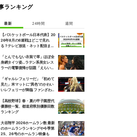
事ランキング
最新
24時間
週間
【バスケットボール日本代表】20
26年8月の6連戦はどこで見れ
る？テレビ放送・ネット配信まと
め 招集メンバーも解説
「とんでもない衣装で草」ほぼ全
身網タイツ姿…ラテン系美女レス
ラーの電撃復帰が話題「えらいセ
クシー」
「ギャルレフェリーだ」「初めて
見た」米マットに“異色”のかわい
いレフェリーが降臨 ファンざわめ
き
【高校野球】春・夏の甲子園歴代
優勝校一覧、都道府県別優勝回数
ランキング
大谷翔平 2026ホームラン数 最新
のホームランランキングや今季第
25、26号のホームラン映像も