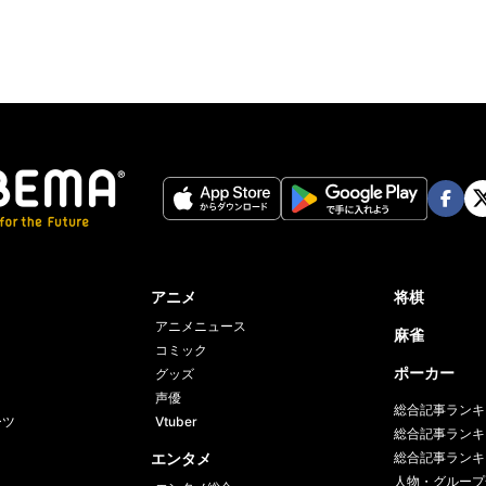
Face
Twi
book
er
アニメ
将棋
アニメニュース
麻雀
コミック
ポーカー
グッズ
声優
総合記事ランキ
ーツ
Vtuber
総合記事ランキ
エンタメ
総合記事ランキ
人物・グループ