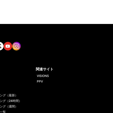
tt
Yout
Insta
ube
gram
関連サイト
VISIONS
PPV
ング（最新）
ング（24時間）
ング（週間）
一覧