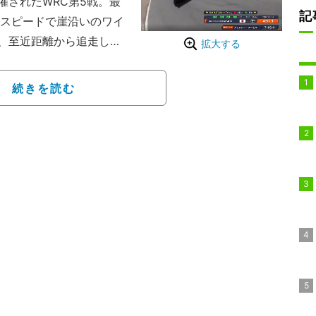
されたWRC第5戦。最
記
猛スピードで崖沿いのワイ
、至近距離から追走し続
拡大する
ラワークが披露され、
った。
続きを読む
としてWRC初の2連勝
シーンだ。スタートから
追するドローンカメラに切
すドローンの影がはっき
る映像は、人気作品『MF
者の視線を釘付けにし