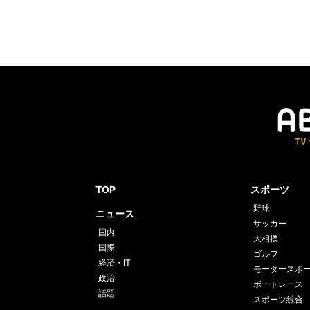
TOP
スポーツ
野球
ニュース
サッカー
国内
大相撲
国際
ゴルフ
経済・IT
モータースポ
政治
ボートレース
話題
スポーツ総合