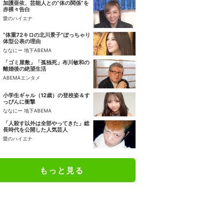
加護亜依、芸能人との“体の関係”を
赤裸々告白
愛のハイエナ
“体重72キロの北川景子”ぽっちゃり
体型公表の理由
ななにー 地下ABEMA
「ゴミ屋敷」「孤独死」布川敏和の
離婚後の絶望生活
ABEMAエンタメ
小学生ギャル（12歳）の登校姿＆す
っぴんに衝撃
ななにー 地下ABEMA
「人殺す以外は全部やってきた」総
長時代を公開した人気芸人
愛のハイエナ
もっと見る