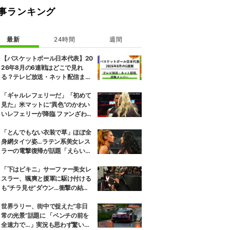
事ランキング
最新
24時間
週間
【バスケットボール日本代表】20
26年8月の6連戦はどこで見れ
る？テレビ放送・ネット配信まと
め 招集メンバーも解説
「ギャルレフェリーだ」「初めて
見た」米マットに“異色”のかわい
いレフェリーが降臨 ファンざわめ
き
「とんでもない衣装で草」ほぼ全
身網タイツ姿…ラテン系美女レス
ラーの電撃復帰が話題「えらいセ
クシー」
「下はビキニ」サーファー美女レ
スラー、颯爽と援軍に駆け付ける
も“チラ見せ”ダウン…衝撃の結末
にファン騒然
世界ラリー、街中で捉えた“非日
常の光景”話題に 「ベンチの前を
全速力で…」実況も思わず驚いた