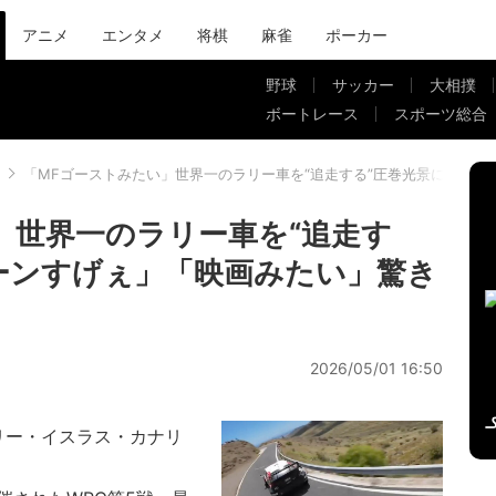
アニメ
エンタメ
将棋
麻雀
ポーカー
野球
サッカー
大相撲
ボートレース
スポーツ総合
「MFゴーストみたい」世界一のラリー車を“追走する”圧巻光景に「ド
」世界一のラリー車を“追走す
ーンすげぇ」「映画みたい」驚き
2026/05/01 16:50
ラリー・イスラス・カナリ