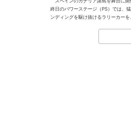
スペインのカナリア諸島を舞台に開催
終日のパワーステージ（PS）では、
ンディングを駆け抜けるラリーカーを
けるドローンやヘリによる圧巻のカメ
「映画みたい」などと驚きの声が上が
注目を集めたのは、日本人ドライバー
で今大会を迎えた勝田貴元が疾走する
4分20秒過ぎ、背後からマシンを急
り替わると、路面にはマシンを追い回
りと捉えられていた。その臨場感溢れ
ゴースト』の作画を彷彿とさせ、視聴
た。