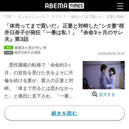
TOP
エンタメニュース
ドラマ
「体売ってまで貢いだ」 正妻と対峙し
「体売ってまで貢いだ」 正妻と対峙した“シタ妻”桜
井日奈子が発狂「一番は私！」 『余命3ヶ月のサレ
夫』第3話
余命3ヶ月のサレ夫
桜井日奈子
,
白洲迅
2026/05/10 10:15
悪性腫瘍の転移で「余命約3ヶ
月」の宣告を受けた夫をよそに不
倫を続ける妻が、愛人の正妻と対
峙。「体まで売るとは思わなかっ
拡大する
た」と痛烈に見下され、「一番は
私！」と発狂する修羅場となっ
た。
続きを読む
5月8日、金曜ナイトドラマ
『余命3ヶ月のサレ夫』（テレビ