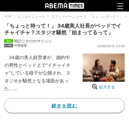
TOP
エンタメニュース
リアリティーショー
「ちょっと待って！」 3
「ちょっと待って！」 34歳美人社長がベッドでイ
チャイチャ？スタジオ騒然「始まってるって」
時計じかけのマリッジ
中野綾香
2026/05/12 23:00
34歳の美人経営者が、婚約中
の男性とベッド上で“イチャイチ
ャ”している様子が公開され、ス
タジオが騒然となる場面があっ
拡大する
た。
5月12日、ABEMA『時計じかけ
のマリッジ』の第3話が公開され
続きを読む
た。同番組は、婚活初心者の美女
3人が30日後に行われる結婚式ま
でのタイムリミットの中で、平均