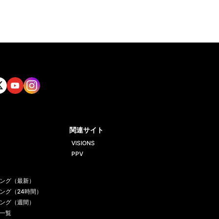
tt
Yout
Insta
ube
gram
関連サイト
VISIONS
PPV
ング（最新）
ング（24時間）
ング（週間）
一覧