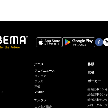
Face
Twi
book
er
アニメ
将棋
アニメニュース
麻雀
コミック
ポーカー
グッズ
声優
総合記事ランキ
ーツ
Vtuber
総合記事ランキ
エンタメ
総合記事ランキ
人物・グループ
エンタメ総合