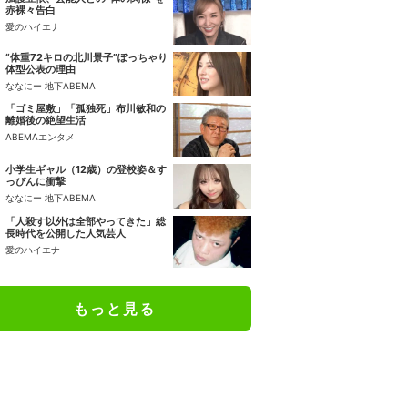
赤裸々告白
愛のハイエナ
“体重72キロの北川景子”ぽっちゃり
体型公表の理由
ななにー 地下ABEMA
「ゴミ屋敷」「孤独死」布川敏和の
離婚後の絶望生活
ABEMAエンタメ
小学生ギャル（12歳）の登校姿＆す
っぴんに衝撃
ななにー 地下ABEMA
「人殺す以外は全部やってきた」総
長時代を公開した人気芸人
愛のハイエナ
もっと見る