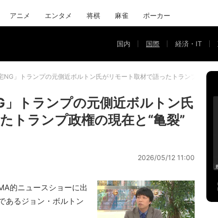
アニメ
エンタメ
将棋
麻雀
ポーカー
国内
国際
経済・IT
宅NG」トランプの元側近ボルトン氏がリモート取材で語ったトランプ政権の現
G」トランプの元側近ボルトン氏
たトランプ政権の現在と“亀裂”
2026/05/12 11:00
MA的ニュースショーに出
であるジョン・ボルトン