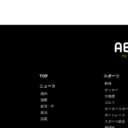
TOP
スポーツ
野球
ニュース
サッカー
国内
大相撲
国際
ゴルフ
経済・IT
モータースポ
政治
ボートレース
話題
スポーツ総合
格闘技