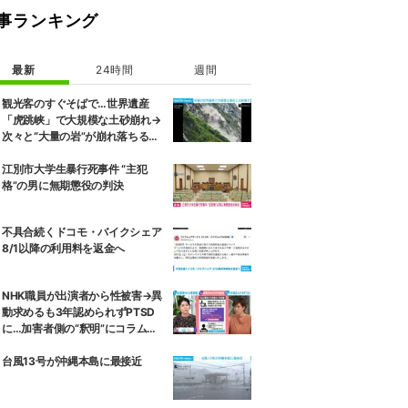
事ランキング
最新
24時間
週間
観光客のすぐそばで…世界遺産
「虎跳峡」で大規模な土砂崩れ→
次々と“大量の岩”が崩れ落ちる瞬
間 中国
江別市大学生暴行死事件 “主犯
格”の男に無期懲役の判決
不具合続くドコモ・バイクシェア
8/1以降の利用料を返金へ
NHK職員が出演者から性被害→異
動求めるも3年認められずPTSD
に…加害者側の“釈明”にコラムニ
スト「納得がいかない」一方で組
織体制の問題点も指摘
台風13号が沖縄本島に最接近