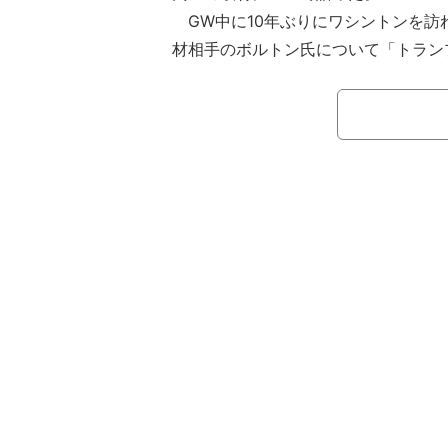
GW中に10年ぶりにワシントンを訪
材相手のボルトン氏について「トラン
をやっていた人。前のブッシュ政権で
た」と説明。続けて「インタビューす
暗殺される可能性があるからと、自宅
ことで、結局ワシントンに両方いるの
ーをした」と明かした。