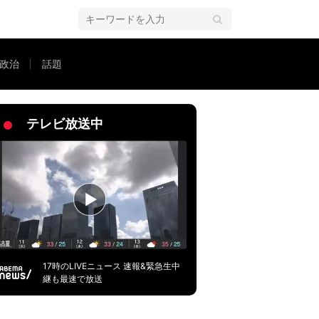
政治
話題
在と“亀裂”
テレビ放送中
17時のLIVEニュース 速報&緊急生中
継も最速で放送