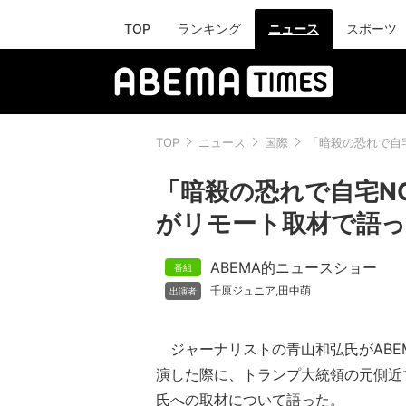
TOP
ランキング
ニュース
スポーツ
TOP
ニュース
国際
「暗殺の恐れで自
「暗殺の恐れで自宅N
がリモート取材で語っ
ABEMA的ニュースショー
千原ジュニア
田中萌
,
ジャーナリストの青山和弘氏がABE
演した際に、トランプ大統領の元側近
氏への取材について語った。