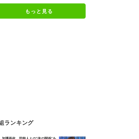
もっと見る
組ランキング
加護亜依、芸能人との“体の関係”を