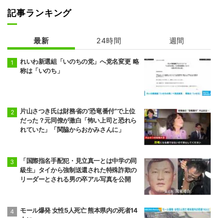
記事ランキング
最新
24時間
週間
れいわ新選組「いのちの党」へ党名変更 略
称は「いのち」
片山さつき氏は財務省の“恐竜番付”で上位
だった？元同僚が激白「怖い上司と恐れら
れていた」「関脇からおかみさんに」
「国際指名手配犯・見立真一とは中学の同
級生」タイから強制送還された特殊詐欺の
リーダーとされる男の卒アル写真を公開
モール爆発 女性5人死亡 熊本県内の死者14