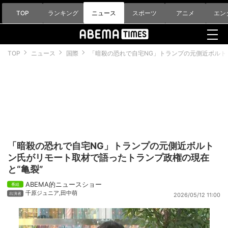
TOP
ランキング
ニュース
スポーツ
アニメ
エン
TOP
ニュース
国際
「暗殺の恐れで自宅NG」トランプの元側近ボルト
「暗殺の恐れで自宅NG」トランプの元側近ボルト
ン氏がリモート取材で語ったトランプ政権の現在
と“亀裂”
ABEMA的ニュースショー
千原ジュニア
,
田中萌
2026/05/12 11:00