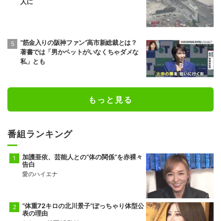
人に
“筋金入りの阪神ファン”高市新総裁とは？
著書では「男かペットがいなくちゃダメな
私」とも
もっと見る
番組ランキング
加護亜依、芸能人との“体の関係”を赤裸々
告白
愛のハイエナ
“体重72キロの北川景子”ぽっちゃり体型公
表の理由