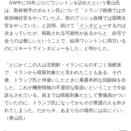
GW中に10年ぶりにワシントンを訪れたという青山氏
は、取材相手のボルトン氏について「トランプ政権では大
統領補佐官をやっていた人。前のブッシュ政権では国務次
官をやっていた」と説明。続けて「
インタビュー
するのは
決まっていたが、暗殺される可能性があるからと、自宅で
会うのは難しいということで、結局ワシントンに両方いる
のにリモートでインタビューをした」と明かした。
「とにかくこの人は北朝鮮・イランにものすごく強硬派
で、イランから暗殺対象だと言われたこともある。その
後、トランプ氏と仲違いしたときに暴露本的な回顧録を出
した。これが機密情報の不適切な取扱いということで今起
訴もされている。前までは暗殺対象だとして警備員がつい
ていたのに、トランプ氏になってからその警護の人も外さ
れてしまった。だから今、あまり公の場所には出にくい」
（青山氏）