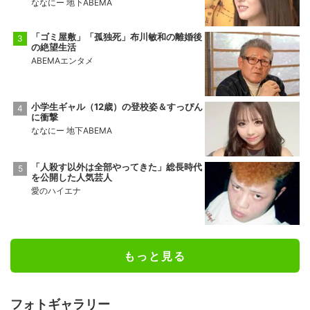
ななにー 地下ABEMA
「ゴミ屋敷」「孤独死」布川敏和の離婚後
の絶望生活
ABEMAエンタメ
小学生ギャル（12歳）の登校姿＆すっぴん
に衝撃
ななにー 地下ABEMA
「人殺す以外は全部やってきた」総長時代
を公開した人気芸人
愛のハイエナ
もっと見る
フォトギャラリー