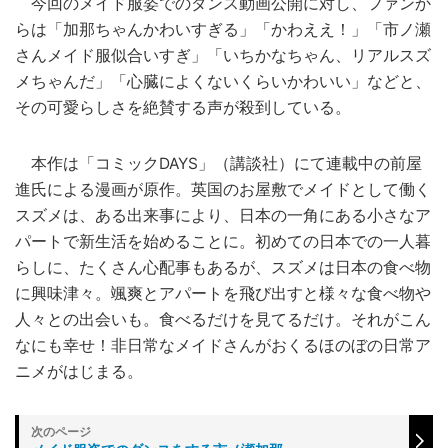
今回のメイド服姿でのダンス動画公開に対し、ファンか
らは「加那ちゃんかわいすぎる」「かわええ！」「市ノ瀬
さんメイド服似合いすぎ」「いちかなちゃん、リアルスズ
メちゃんだ」「心臓によくないくらいかわいい」などと、
その可愛らしさを絶賛する声が殺到している。
本作は「コミックDAYS」（講談社）にて連載中の前屋
進氏による漫画が原作。英国のお屋敷でメイドとして働く
スズメは、ある出来事により、日本の一角にある小さなア
パートで新生活を始めることに。初めての日本での一人暮
らしに、たくさん心配事もあるが、スズメは日本の食べ物
に興味津々。颯爽とアパートを飛び出すと様々な食べ物や
人々との出会いも。食べるだけを見てるだけ。それがこん
なにも幸せ！非日常なメイドさんがおくるほのぼの日常ア
ニメがはじまる。