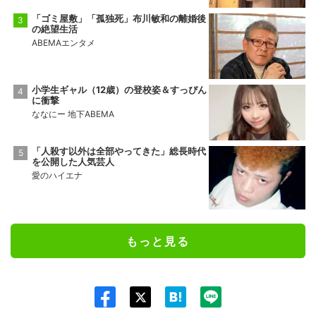
「ゴミ屋敷」「孤独死」布川敏和の離婚後
の絶望生活
ABEMAエンタメ
小学生ギャル（12歳）の登校姿＆すっぴん
に衝撃
ななにー 地下ABEMA
「人殺す以外は全部やってきた」総長時代
を公開した人気芸人
愛のハイエナ
もっと見る