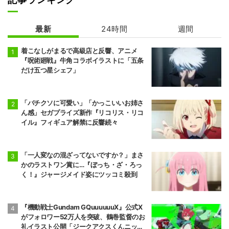
綺麗にしてもら
ヴィジランテ -
えますか。
僕のヒーローア
最新
24時間
週間
カデミア ILLEG
ALS- 第2期
着こなしがまるで高級店と反響、アニメ
『呪術廻戦』牛角コラボイラストに「五条
だけ五つ星シェフ」
「バチクソに可愛い」「かっこいいお姉さ
ん感」セガプライズ新作『リコリス・リコ
イル』フィギュア解禁に反響続々
「一人変なの混ざってないですか？」まさ
かのラストワン賞に…『ぼっち・ざ・ろっ
く！』ジャージメイド姿にツッコミ殺到
『機動戦士Gundam GQuuuuuuX』公式X
がフォロワー52万人を突破、鶴巻監督のお
礼イラスト公開「ジークアクスくんニッコ