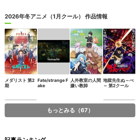
2026年冬アニメ（1月クール） 作品情報
メダリスト 第2
Fate/strange F
人外教室の人間
地獄先生ぬ～べ
期
ake
嫌い教師
～ 第2クール
もっとみる（67）
記事ランキング