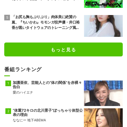
ニコ」
「お尻も胸もぷりぷり」肉体美に絶賛の
嵐、『ちいかわ』モモンガ役声優・井口裕
香が黒いタイトウェアのトレーニング風景
公開
もっと見る
番組ランキング
加護亜依、芸能人との“体の関係”を赤裸々
告白
愛のハイエナ
“体重72キロの北川景子”ぽっちゃり体型公
表の理由
ななにー 地下ABEMA