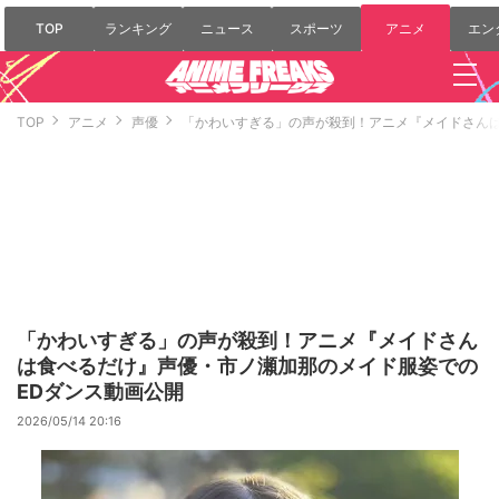
TOP
ランキング
ニュース
スポーツ
アニメ
エン
TOP
アニメ
声優
「かわいすぎる」の声が殺到！アニメ『メイドさんは
「かわいすぎる」の声が殺到！アニメ『メイドさん
は食べるだけ』声優・市ノ瀬加那のメイド服姿での
EDダンス動画公開
2026/05/14 20:16