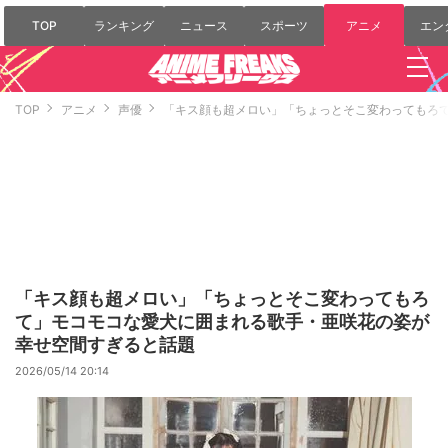
TOP
ランキング
ニュース
スポーツ
アニメ
エン
TOP
アニメ
声優
「キス顔も超メロい」「ちょっとそこ変わってもろ
「キス顔も超メロい」「ちょっとそこ変わってもろ
て」モコモコな愛犬に囲まれる歌手・亜咲花の姿が
幸せ空間すぎると話題
2026/05/14 20:14