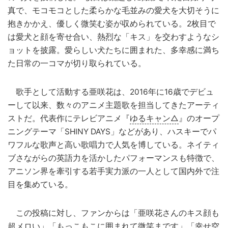
真で、モコモコとした柔らかな毛並みの愛犬を大切そうに
抱きかかえ、優しく微笑む姿が収められている。2枚目で
は愛犬と顔を寄せ合い、熱烈な「キス」を交わすようなシ
ョットを披露。愛らしい犬たちに囲まれた、多幸感に満ち
た日常の一コマが切り取られている。
歌手として活動する亜咲花は、2016年に16歳でデビュ
ーして以来、数々のアニメ主題歌を担当してきたアーティ
ストだ。代表作にテレビアニメ『
ゆるキャン△
』のオープ
ニングテーマ「SHINY DAYS」などがあり、ハスキーでパ
ワフルな歌声と高い歌唱力で人気を博している。ネイティ
ブさながらの英語力を活かしたパフォーマンスも特徴で、
アニソン界を牽引する若手実力派の一人として国内外で注
目を集めている。
この投稿に対し、ファンからは「亜咲花さんのキス顔も
超メロい」「もっこもこに囲まれて微笑まです」「幸せ空