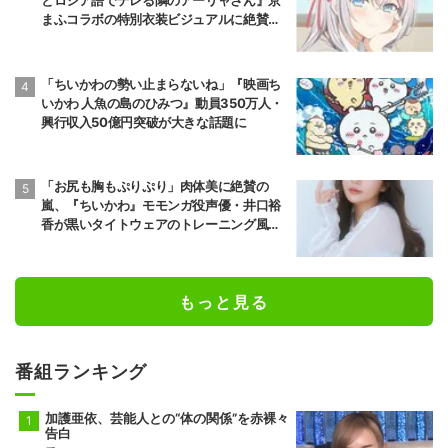
とロシア語でデレる隣のアーリャさん』京
まふコラボの特別衣装ビジュアルに絶賛の
声
「ちいかわの勢い止まらないね」『映画ち
いかわ 人魚の島のひみつ』動員350万人・
興行収入50億円突破が大きな話題に
「お尻も胸もぷりぷり」肉体美に絶賛の
嵐、『ちいかわ』モモンガ役声優・井口裕
香が黒いタイトウェアのトレーニング風景
公開
もっと見る
番組ランキング
加護亜依、芸能人との“体の関係”を赤裸々
告白