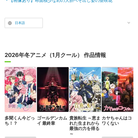
【画像あり】布面積少なめの大胆へそ出し姿の亜咲花
日本語
2026年冬アニメ（1月クール） 作品情報
多聞くん今どっ
ゴールデンカム
貴族転生 ～恵ま
カヤちゃんはコ
ち！？
イ 最終章
れた生まれから
ワくない
最強の力を得る
～