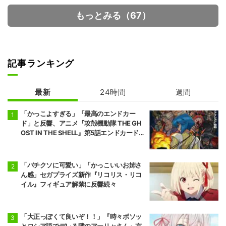
もっとみる（67）
記事ランキング
拷問バイトくん
地獄楽 第2期
の日常
最新
24時間
週間
「かっこよすぎる」「最高のエンドカー
ド」と反響、アニメ『攻殻機動隊 THE GH
OST IN THE SHELL』第5話エンドカード公
開
「バチクソに可愛い」「かっこいいお姉さ
ん感」セガプライズ新作『リコリス・リコ
イル』フィギュア解禁に反響続々
「大正っぽくて良いぞ！！」『時々ボソッ