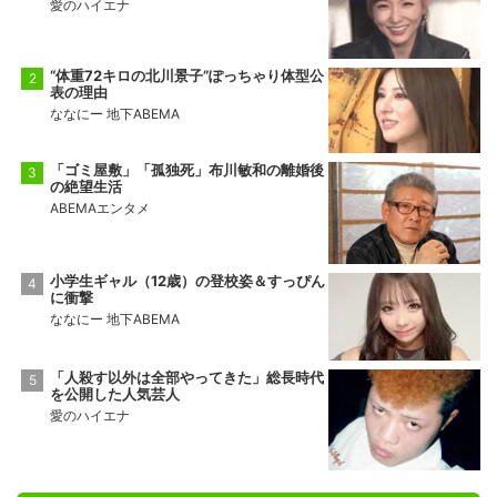
愛のハイエナ
“体重72キロの北川景子”ぽっちゃり体型公
表の理由
ななにー 地下ABEMA
「ゴミ屋敷」「孤独死」布川敏和の離婚後
の絶望生活
ABEMAエンタメ
小学生ギャル（12歳）の登校姿＆すっぴん
に衝撃
ななにー 地下ABEMA
「人殺す以外は全部やってきた」総長時代
を公開した人気芸人
愛のハイエナ