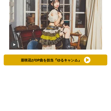
亜咲花がOP曲を担当『ゆるキャン△』