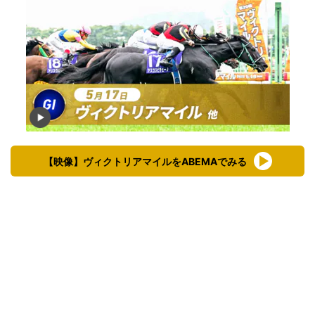
【映像】ヴィクトリアマイルをABEMAでみる