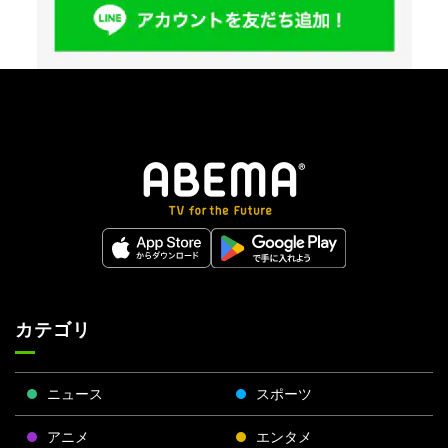
カテゴリ
ニュース
スポーツ
アニメ
エンタメ