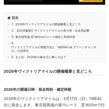
目次
2026年ヴィクトリアマイルの開催概要と見どころ
【2026最新】ヴィクトリアマイルの有力馬・出走馬診断
東京競馬場 芝1600mのコース傾向と馬券対策
ヴィクトリアマイルの視聴方法と「ABEMA de グリーンチャンネ
ル」の活用法
まとめ：2026年の春女王に輝くのは？
2026年ヴィクトリアマイルの開催概要と見どころ
2026年の開催日時・発走時刻・確定枠順
2026年のヴィクトリアマイルは、5月17日（日）15時40
分に発走します。東京競馬場の第11レース、芝1600mで行