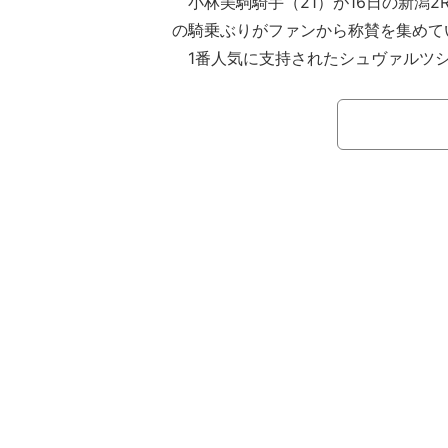
小林美駒騎手（21）が16日の新潟2
の騎乗ぶりがファンから称賛を集めて
1番人気に支持されたシュヴァルツシ
島、父ミスチヴィアスアレックス）に
番枠から好スタートを切ると、押して
線で前を捕らえにかかると、残り20
との追い比べに。最後は豪快なアクシ
右ムチに応える形で外のシュヴァルツ