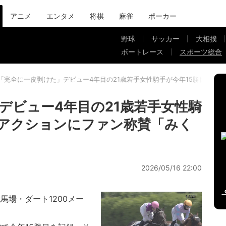
アニメ
エンタメ
将棋
麻雀
ポーカー
野球
サッカー
大相撲
ボートレース
スポーツ総合
「完全に一皮剥けた」デビュー4年目の21歳若手女性騎手が今年15勝目…豪
デビュー4年目の21歳若手女性騎
快アクションにファン称賛「みく
2026/05/16 22:00
馬場・ダート1200メー
）