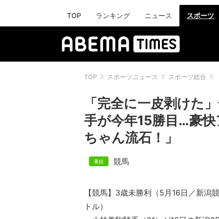
TOP
ランキング
ニュース
スポーツ
TOP
スポーツニュース
スポーツ総合
「完全に一皮剥けた」
手が今年15勝目…豪
ちゃん流石！」
競馬
【競馬】3歳未勝利（5月16日／新潟競
トル