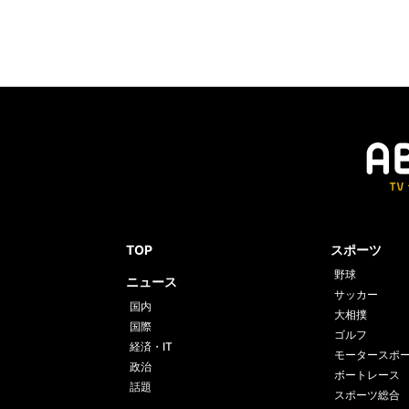
TOP
スポーツ
野球
ニュース
サッカー
国内
大相撲
国際
ゴルフ
経済・IT
モータースポ
政治
ボートレース
話題
スポーツ総合