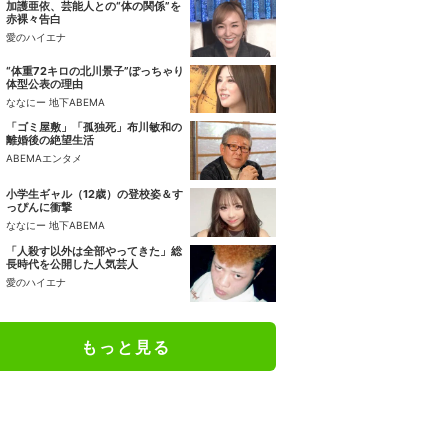
加護亜依、芸能人との“体の関係”を
赤裸々告白
愛のハイエナ
“体重72キロの北川景子”ぽっちゃり
体型公表の理由
ななにー 地下ABEMA
「ゴミ屋敷」「孤独死」布川敏和の
離婚後の絶望生活
ABEMAエンタメ
小学生ギャル（12歳）の登校姿＆す
っぴんに衝撃
ななにー 地下ABEMA
「人殺す以外は全部やってきた」総
長時代を公開した人気芸人
愛のハイエナ
もっと見る