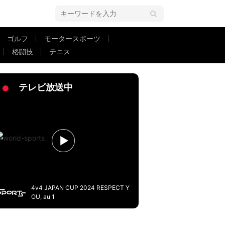
ゴルフ
モータースポーツ
格闘技
テニス
快アクションにファン称賛「みくちゃん流石！」
テレビ放送中
4v4 JAPAN CUP 2024 RESPECT Y
OU, au 1