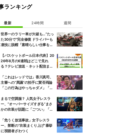
事ランキング
最新
24時間
週間
世界一のラリー車が大破も…“たっ
た30分で”完全修復 ドライバーも
凄技に脱帽「素晴らしい仕事をし
てくれた」
【バスケットボール日本代表】20
26年8月の6連戦はどこで見れ
る？テレビ放送・ネット配信まと
め 招集メンバーも解説
「これはレッドでは」香川真司、
主審への“異議”の拍手に賛否両論
「この行為はやっちゃダメ」「怒
るのも無理ない」
まるで空調服？ 人気女子レスラ
ー、“オーバーサイズすぎる”まさ
かの衣装が話題に「ごつい」「肩
幅パッドすご」
「危うく放送事故」女子レスラ
ー、禁断の“衣装まくり上げ”暴挙
に視聴者ざわつく