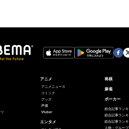
Face
Twi
book
er
アニメ
将棋
アニメニュース
麻雀
コミック
ポーカー
グッズ
声優
総合記事ランキ
ーツ
Vtuber
総合記事ランキ
エンタメ
総合記事ランキ
人物・グループ