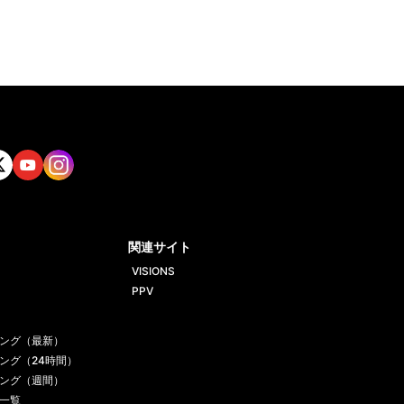
tt
Yout
Insta
ube
gram
関連サイト
VISIONS
PPV
ング（最新）
ング（24時間）
ング（週間）
一覧