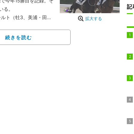
Rで今年15勝目を記録。そ
記
いる。
ルト（牡3、美浦・田
拡大する
騎乗した小林騎手は、14
前へ。道中3番手から直
続きを読む
0メートルでナムラロダン
ョンで追った小林騎手の
シルトが抜け出した。