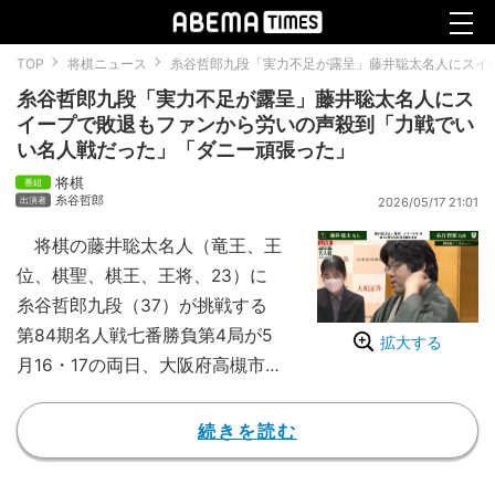
TOP
将棋ニュース
糸谷哲郎九段「実力不足が露呈」藤井聡太名人にスイ
糸谷哲郎九段「実力不足が露呈」藤井聡太名人にス
イープで敗退もファンから労いの声殺到「力戦でい
い名人戦だった」「ダニー頑張った」
将棋
糸谷哲郎
2026/05/17 21:01
将棋の藤井聡太名人（竜王、王
位、棋聖、棋王、王将、23）に
糸谷哲郎九段（37）が挑戦する
第84期名人戦七番勝負第4局が5
拡大する
月16・17の両日、大阪府高槻市の
「高槻城公園芸術文化劇場」で行
われ、藤井名人が123手で勝利し
続きを読む
た。この結果、背水の陣で初白星
を狙った糸谷九段はシリーズ成績