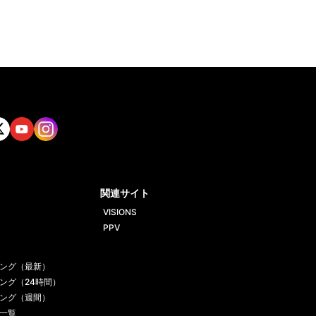
tt
Yout
Insta
ube
gram
関連サイト
VISIONS
PPV
ング（最新）
ング（24時間）
ング（週間）
一覧