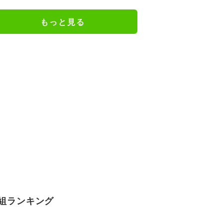
ッコミ「着ているけど着ていない
感…」
もっと見る
組ランキング