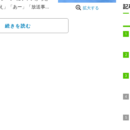
記
え」「あー」「放送事故
拡大する
交った。
ィビジョン抗争。シャーロッ
続きを読む
チン&B-ファブ組のタッ