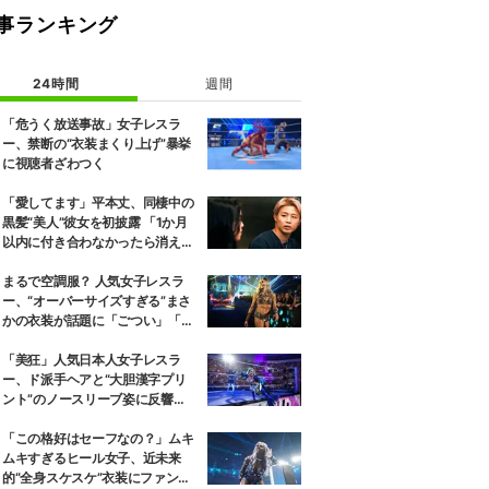
事ランキング
24時間
週間
「危うく放送事故」女子レスラ
ー、禁断の“衣装まくり上げ”暴挙
に視聴者ざわつく
「愛してます」平本丈、同棲中の
黒髪“美人”彼女を初披露 「1か月
以内に付き合わなかったら消え
る」馴れ初めも
まるで空調服？ 人気女子レスラ
ー、“オーバーサイズすぎる”まさ
かの衣装が話題に「ごつい」「肩
幅パッドすご」
「美狂」人気日本人女子レスラ
ー、ド派手ヘアと“大胆漢字プリ
ント”のノースリーブ姿に反響
「えらいカジュアルやな」
「この格好はセーフなの？」ムキ
ムキすぎるヒール女子、近未来
的“全身スケスケ”衣装にファンツ