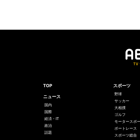
TOP
スポーツ
野球
ニュース
サッカー
国内
大相撲
国際
ゴルフ
経済・IT
モータースポ
政治
ボートレース
話題
スポーツ総合