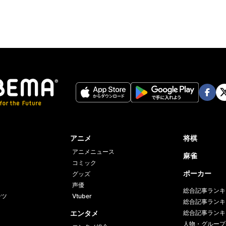
Face
Twi
book
er
アニメ
将棋
アニメニュース
麻雀
コミック
ポーカー
グッズ
声優
総合記事ランキ
ーツ
Vtuber
総合記事ランキ
エンタメ
総合記事ランキ
人物・グループ