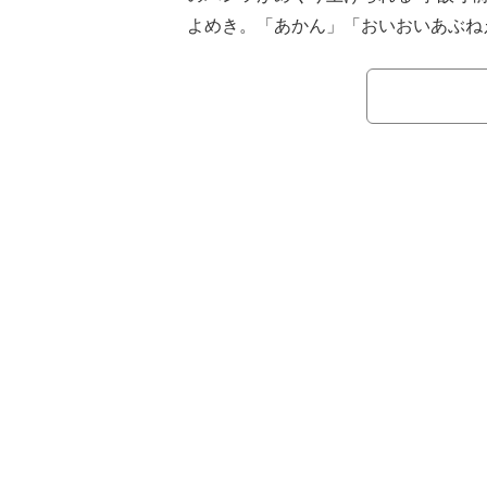
よめき。「あかん」「おいおいあぶね
では？」というヒヤリ声が一斉に飛び
WWE「SmackDown」の女子デ
ト・フレアー&アレクサ・ブリス組とミ
グマッチ。