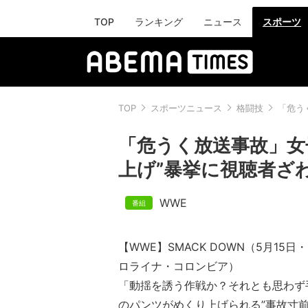
TOP
ランキング
ニュース
スポーツ
TOP
スポーツニュース
格闘技
「危う
「危うく放送事故」女
上げ”暴挙に視聴者ざ
WWE
【WWE】SMACK DOWN（5月15
ロライナ・コロ
「動揺を誘う作戦か？それとも思わず
のパンツがめくり上げられる”事故寸前