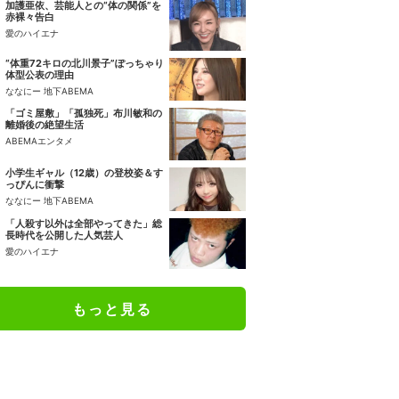
加護亜依、芸能人との“体の関係”を
赤裸々告白
愛のハイエナ
“体重72キロの北川景子”ぽっちゃり
体型公表の理由
ななにー 地下ABEMA
「ゴミ屋敷」「孤独死」布川敏和の
離婚後の絶望生活
ABEMAエンタメ
小学生ギャル（12歳）の登校姿＆す
っぴんに衝撃
ななにー 地下ABEMA
「人殺す以外は全部やってきた」総
長時代を公開した人気芸人
愛のハイエナ
もっと見る