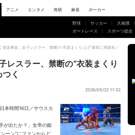
アニメ
エンタメ
将棋
麻雀
ポーカー
野球
サッカー
大相撲
ボートレース
スポーツ総合
く放送事故」女子レスラー、禁断の“衣装まくり上げ”暴挙に視聴者ざわつく
子レスラー、禁断の“衣装まくり
わつく
2026/05/22 11:32
日・日本時間16日／サウスカ
ンビア）
手が出たか？」女帝の銀
シーン”にファンからど