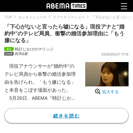
TOP
エンタメニュース
リアリティーショー
「下心がないと言ったら嘘
「下心がないと言ったら嘘になる」現役アナと“婚
約中”のテレビ局員、衝撃の婚活参加理由に「もう
嫌になる」
時計じかけのマリッジ
西澤由夏
2026/05/27 17:15
現役アナウンサーが“婚約中”の
テレビ局員から衝撃の婚活参加理
由を告げられ、「もう嫌になる」
と本音をこぼす場面があった。
拡大する
5月26日、ABEMA『時計じかけ
のマリッジ』の第5話が公開され
た。同番組は、婚活初心者の美女
続きを読む
3人が30日後に行われる結婚式ま
でのタイムリミットの中で、平均