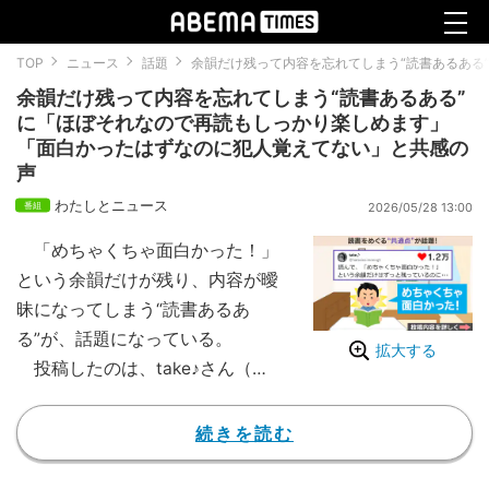
TOP
ニュース
話題
余韻だけ残って内容を忘れてしまう“読書あるある
余韻だけ残って内容を忘れてしまう“読書あるある”
に「ほぼそれなので再読もしっかり楽しめます」
「面白かったはずなのに犯人覚えてない」と共感の
声
わたしとニュース
2026/05/28 13:00
「めちゃくちゃ面白かった！」
という余韻だけが残り、内容が曖
昧になってしまう“読書あるあ
る”が、話題になっている。
拡大する
投稿したのは、take♪さん（@h
atesinaimonog1）。「正直に言
おう。読んで、『めちゃくちゃ面
続きを読む
白かった！』という余韻だけはず
っと残っているのに、内容が曖昧