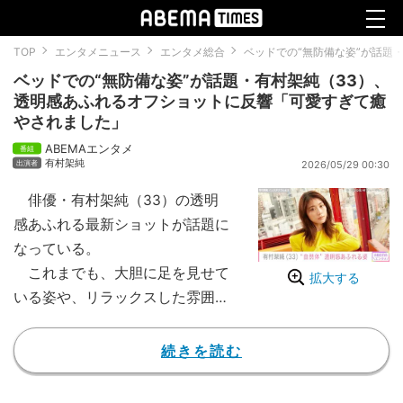
TOP
エンタメニュース
エンタメ総合
ベッドでの“無防備な姿”が話題
ベッドでの“無防備な姿”が話題・有村架純（33）、
透明感あふれるオフショットに反響「可愛すぎて癒
やされました」
ABEMAエンタメ
有村架純
2026/05/29 00:30
俳優・有村架純（33）の透明
感あふれる最新ショットが話題に
なっている。
これまでも、大胆に足を見せて
拡大する
いる姿や、リラックスした雰囲気
が印象的なオフショット動画、色
気あふれる黒ドレス姿などを披露
続きを読む
し注目を浴びてきた有村。2026
年2月24日にはベッドに寝転ぶ自