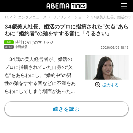
TOP
エンタメニュース
リアリティーショー
34歳美人社長、婚活のプ
34歳美人社長、婚活のプロに指摘された“欠点”あら
わに “婚約者”の麺をすする音に「うるさい」
時計じかけのマリッジ
中野綾香
2026/06/03 18:15
34歳の美人経営者が、婚活の
プロに指摘されていた自身の“欠
点”をあらわにし、“婚約中”の男
性の麺をすする音などに不満をあ
拡大する
らわにしてしまう場面があった。
6月2日、ABEMA『時計じかけ
のマリッジ』の第6話が公開され
続きを読む
た。同番組は、婚活初心者の美女
3人が30日後に行われる結婚式ま
でのタイムリミットの中で、平均