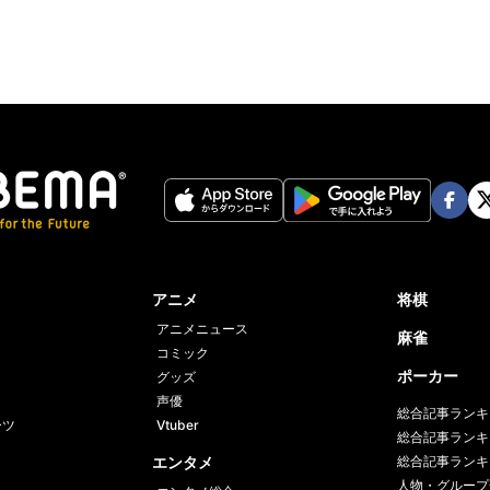
Face
Twi
book
er
アニメ
将棋
アニメニュース
麻雀
コミック
ポーカー
グッズ
声優
総合記事ランキ
ーツ
Vtuber
総合記事ランキ
エンタメ
総合記事ランキ
人物・グループ