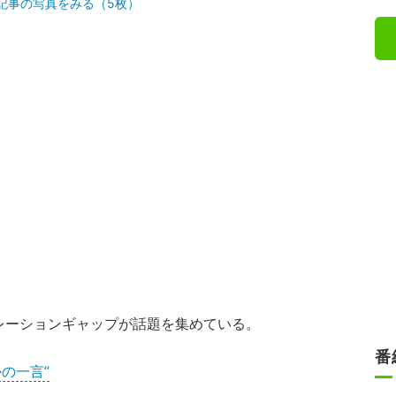
記事の写真をみる（5枚）
レーションギャップが話題を集めている。
番
の一言”