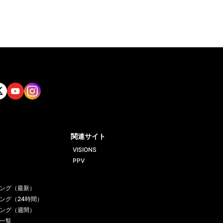
tt
Yout
Insta
ube
gram
関連サイト
VISIONS
PPV
ング（最新）
ング（24時間）
ング（週間）
一覧