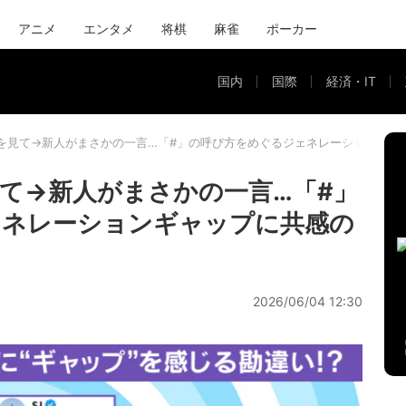
アニメ
エンタメ
将棋
麻雀
ポーカー
国内
国際
経済・IT
を見て→新人がまさかの一言…「#」の呼び方をめぐるジェネレーションギャ
て→新人がまさかの一言…「#」
ェネレーションギャップに共感の
2026/06/04 12:30