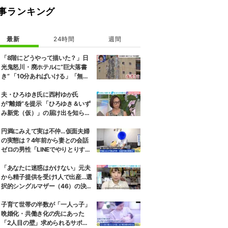
事ランキング
最新
24時間
週間
「8階にどうやって描いた？」日
光鬼怒川・廃ホテルに“巨大落書
き” 「10分あればいける」「無許
可で描かれた可能性」現役アーテ
ィストらが見解
夫・ひろゆき氏に西村ゆか氏
が“離婚”を提示 「ひろゆき＆いず
み新党（仮）」の届け出を知らさ
れず激怒「信頼関係が保てない状
態で夫婦を続けるのは無理」
円満にみえて実は不仲…仮面夫婦
の実態は？4年前から妻との会話
ゼロの男性「LINEでやりとりする
も塩対応」「私の悪口を言うから
娘は寄り付いてこない」
「あなたに迷惑はかけない」元夫
から精子提供を受け1人で出産…選
択的シングルマザー（46）の決断
と葛藤、養育費も求めず
子育て世帯の半数が「一人っ子」
晩婚化・共働き化の先にあった
「2人目の壁」求められるサポー