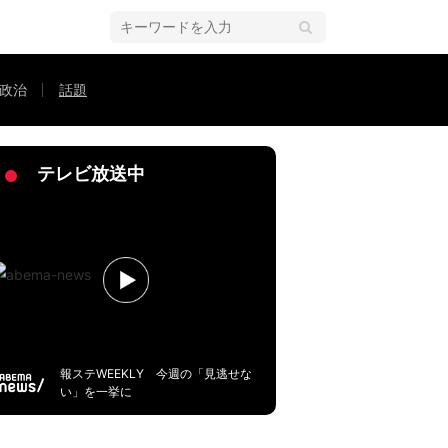
政治
話題
ップに共感の声
テレビ放送中
報ステWEEKLY 今週の「見逃せな
い」を一挙に