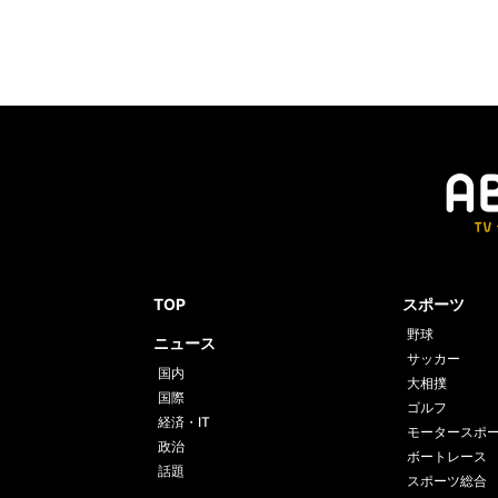
TOP
スポーツ
野球
ニュース
サッカー
国内
大相撲
国際
ゴルフ
経済・IT
モータースポ
政治
ボートレース
話題
スポーツ総合