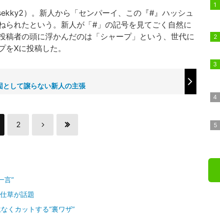
isekky2）。新人から「センパーイ、この『#』ハッシュ
ねられたという。新人が「#」の記号を見てごく自然に
投稿者の頭に浮かんだのは「シャープ」という、世代に
プをXに投稿した。
固として譲らない新人の主張
2
一言”
”仕草が話題
なくカットする“裏ワザ”