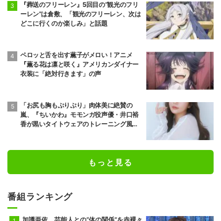
『葬送のフリーレン』5回目の“観光のフリ
ーレン”は倉敷、「観光のフリーレン、次は
どこに行くのか楽しみ」と話題
ペロッと舌を出す薫子がメロい！アニメ
『薫る花は凛と咲く』アメリカンダイナー
衣装に「絶対行きます」の声
「お尻も胸もぷりぷり」肉体美に絶賛の
嵐、『ちいかわ』モモンガ役声優・井口裕
香が黒いタイトウェアのトレーニング風景
公開
もっと見る
番組ランキング
加護亜依、芸能人との“体の関係”を赤裸々