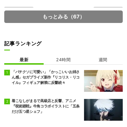
もっとみる（67）
記事ランキング
メダリスト 第2
最推しの義兄を
期
愛でるため、長
最新
24時間
週間
生きします！
「バチクソに可愛い」「かっこいいお姉さ
ん感」セガプライズ新作『リコリス・リコ
イル』フィギュア解禁に反響続々
着こなしがまるで高級店と反響、アニメ
『呪術廻戦』牛角コラボイラストに「五条
だけ五つ星シェフ」