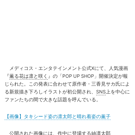
メディコス・エンタテインメント公式Xにて、人気漫画
『
薫る花は凛と咲く
』の「POP UP SHOP」開催決定が報
じられた。この発表に合わせて原作者・三香見サカ氏によ
る新規描き下ろしイラストが初公開され、
SNS
上を中心に
ファンたちの間で大きな話題を呼んでいる。
【画像】タキシード姿の凛太郎と晴れ着姿の薫子
公開された画像には、作中に登場する紬
凛
太郎