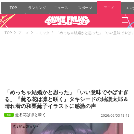
TOP
ランキング
ニュース
スポーツ
アニメ
エン
TOP
アニメ
コミック
「めっちゃ結婚かと思った」「いい意味でやば
「めっちゃ結婚かと思った」「いい意味でやばすぎ
る」『薫る花は凛と咲く』タキシードの紬凛太郎＆
晴れ着の和栗薫子イラストに感激の声
薫る花は凛と咲く
2026/06/03 18:48