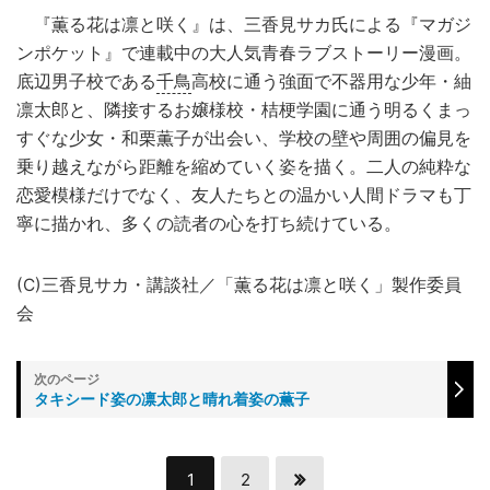
『薫る花は凛と咲く』は、三香見サカ氏による『マガジ
ンポケット』で連載中の大人気青春ラブストーリー漫画。
底辺男子校である
千鳥
高校に通う強面で不器用な少年・紬
凛太郎と、隣接するお嬢様校・桔梗学園に通う明るくまっ
すぐな少女・和栗薫子が出会い、学校の壁や周囲の偏見を
乗り越えながら距離を縮めていく姿を描く。二人の純粋な
恋愛模様だけでなく、友人たちとの温かい人間ドラマも丁
寧に描かれ、多くの読者の心を打ち続けている。
(C)三香見サカ・講談社／「薫る花は凛と咲く」製作委員
会
タキシード姿の凛太郎と晴れ着姿の薫子
1
2