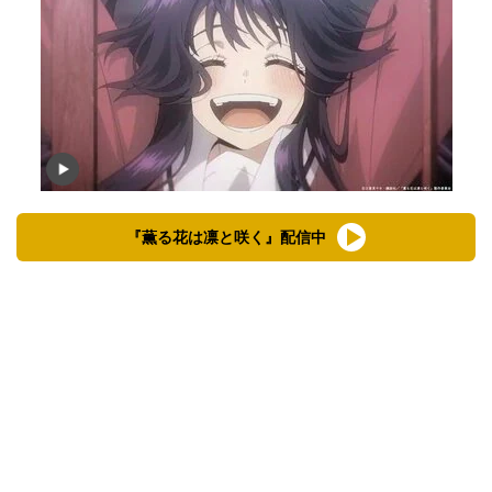
『薫る花は凛と咲く』配信中