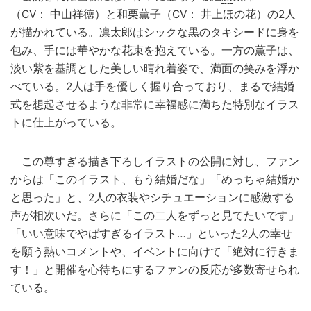
（CV： 中山祥徳）と和栗薫子（CV： 井上ほの花）の2人
が描かれている。凛太郎はシックな黒のタキシードに身を
包み、手には華やかな花束を抱えている。一方の薫子は、
淡い紫を基調とした美しい晴れ着姿で、満面の笑みを浮か
べている。2人は手を優しく握り合っており、まるで結婚
式を想起させるような非常に幸福感に満ちた特別なイラス
トに仕上がっている。
この尊すぎる描き下ろしイラストの公開に対し、ファン
からは「このイラスト、もう結婚だな」「めっちゃ結婚か
と思った」と、2人の衣装やシチュエーションに感激する
声が相次いだ。さらに「この二人をずっと見てたいです」
「いい意味でやばすぎるイラスト…」といった2人の幸せ
を願う熱いコメントや、イベントに向けて「絶対に行きま
す！」と開催を心待ちにするファンの反応が多数寄せられ
ている。