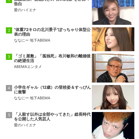
告白
愛のハイエナ
“体重72キロの北川景子”ぽっちゃり体型公
表の理由
ななにー 地下ABEMA
「ゴミ屋敷」「孤独死」布川敏和の離婚後
の絶望生活
ABEMAエンタメ
小学生ギャル（12歳）の登校姿＆すっぴん
に衝撃
ななにー 地下ABEMA
「人殺す以外は全部やってきた」総長時代
を公開した人気芸人
愛のハイエナ