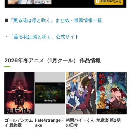
ABEMAでみる
■
『薫る花は凛と咲く』まとめ・最新情報一覧
・
「薫る花は凛と咲く」公式サイト
2026年冬アニメ（1月クール） 作品情報
ゴールデンカム
Fate/strange F
拷問バイトくん
地獄楽 第2期
イ 最終章
ake
の日常