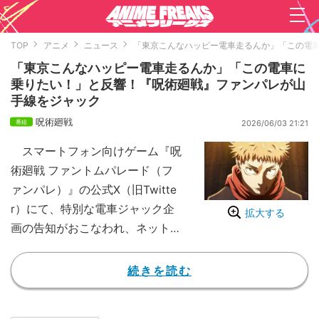
TOP
アニメ
ニュース
「東京こんなハッピー電車走るんか」「この電
「東京こんなハッピー電車走るんか」「この電車に
乗りたい！」と反響！『呪術廻戦』ファンパレが山
手線をジャック
呪術廻戦
2026/06/03 21:21
スマートフォン向けゲーム『呪
術廻戦 ファントムパレード（フ
ァンパレ）』の公式X（旧Twitte
r）にて、特別な電車ジャック企
拡大する
画の告知がおこなわれ、ネット上
で大きな話題を集めている。
公開された情報によると、6月1
続きを読む
日から15日までの期間、山手線の
1編成を同作がジャックする「山