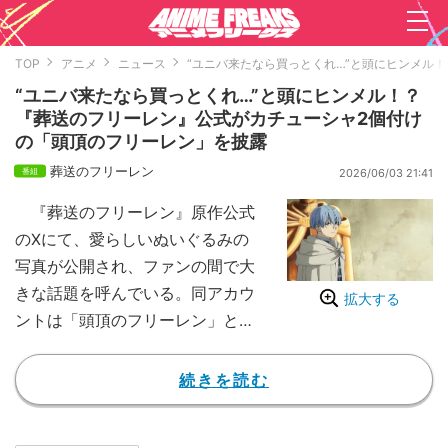
TOP
アニメ
ニュース
“ユニバ来たなら買っとくれ…”と頭にヒンメル
“ユニバ来たなら買っとくれ…”と頭にヒンメル！？
『葬送のフリーレン』公式がカチューシャ2個付け
の「頭頂のフリーレン」を披露
葬送のフリーレン
2026/06/03 21:41
『葬送のフリーレン』原作公式
のXにて、愛らしいぬいぐるみの
写真が公開され、ファンの間で大
きな話題を呼んでいる。同アカウ
拡大する
ントは「頭頂のフリーレン」とい
うメッセージとともに、頭の上に
さらに小さなぬいぐるみを乗せ
続きを読む
た、ユニークなフリーレン（C
V：種崎敦美）のぬいぐるみの姿