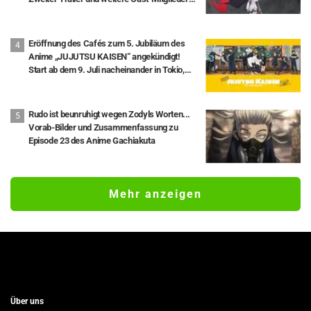
enthüllt
Eröffnung des Cafés zum 5. Jubiläum des
Anime „JUJUTSU KAISEN“ angekündigt!
Start ab dem 9. Juli nacheinander in Tokio,
Aichi und Osaka
Rudo ist beunruhigt wegen Zodyls Worten...
Vorab-Bilder und Zusammenfassung zu
Episode 23 des Anime Gachiakuta
Mehr anzeigen
Über uns