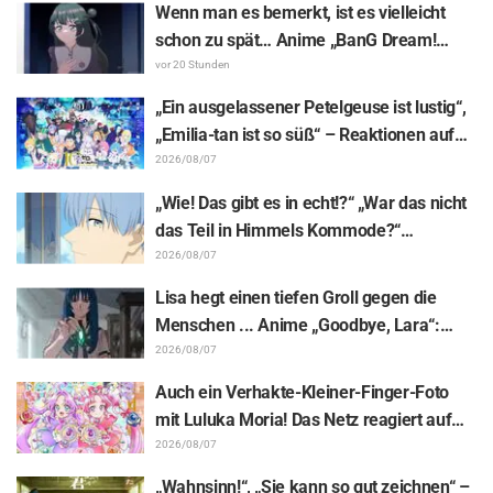
(movie)“ im Kinofilm-Outfit als
Wenn man es bemerkt, ist es vielleicht
aufwendige Figuren umgesetzt
schon zu spät… Anime „BanG Dream!
Yume∞Mita“ Episode 8, Inhaltsangabe
vor 20 Stunden
und Szenenbilder veröffentlicht
„Ein ausgelassener Petelgeuse ist lustig“,
„Emilia-tan ist so süß“ – Reaktionen auf
das enthüllte Visuelle zum Event
2026/08/07
anlässlich des 10-jährigen Anime-
„Wie! Das gibt es in echt!?“ „War das nicht
Jubiläums von „Re:ZERO -Starting Life in
das Teil in Himmels Kommode?“
Another World-“
Enthüllung des „Horns des Dunklen
2026/08/07
Drachen“ aus Episode 1 von „Frieren –
Lisa hegt einen tiefen Groll gegen die
Nach dem Ende der Reise“ versetzt Fans
Menschen ... Anime „Goodbye, Lara“:
in Erstaunen
Synopsis und Vorab-Screenshots zu Folge
2026/08/07
6 veröffentlicht
Auch ein Verhakte-Kleiner-Finger-Foto
mit Luluka Moria! Das Netz reagiert auf
den Bericht der Synchronsprecherin Nao
2026/08/07
Tōyama vom Besuch der Dream Stage zu
„Wahnsinn!“, „Sie kann so gut zeichnen“ –