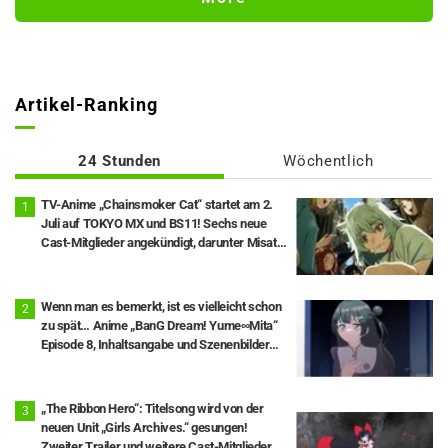
Artikel-Ranking
24 Stunden
Wöchentlich
TV-Anime „Chainsmoker Cat“ startet am 2.
Juli auf TOKYO MX und BS11! Sechs neue
Cast-Mitglieder angekündigt, darunter Misato
Matsuoka als Yaku Neko.
Wenn man es bemerkt, ist es vielleicht schon
zu spät… Anime „BanG Dream! Yume∞Mita“
Episode 8, Inhaltsangabe und Szenenbilder
veröffentlicht
„The Ribbon Hero“: Titelsong wird von der
neuen Unit „Girls Archives.“ gesungen!
Zweiter Trailer und weitere Cast-Mitglieder