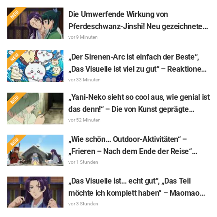
Die Umwerfende Wirkung von
Pferdeschwanz-Jinshi! Neu gezeichnete
„Yukata-Illustration“ zum Sommer-Event
vor 9 Minuten
von „Die Tagebücher der Apothekerin“ löst
„Der Sirenen-Arc ist einfach der Beste“,
Reaktionen aus wie „Mein Herz hat
„Das Visuelle ist viel zu gut“ – Reaktionen
ungelogen einen Aussetzer gehabt“
auf „Chiikawa The Movie: The Secret of
vor 33 Minuten
the Mermaid Island“, der heute am 24.
„Yani-Neko sieht so cool aus, wie genial ist
Juli Premiere feiert
das denn!“ – Die von Kunst geprägte
„Chainsmoker Cat“-Illustration der „Blue
vor 52 Minuten
Period“-Autorin erntet Reaktionen wie
„Wie schön… Outdoor-Aktivitäten“ –
„Sie könnte glatt an der Geidai-
„Frieren – Nach dem Ende der Reise“
Kunsthochschule sein“
macht als „Makiwari-ren“ beim
vor 1 Stunden
Holzspalten auf dem Campingplatz von
„Das Visuelle ist… echt gut“, „Das Teil
sich reden, surrealer Weltanblick sorgt für
möchte ich komplett haben“ – Maomao
Reaktionen wie „Sie genießt wirklich
und Jinshi aus „The Apothecary Diaries
vor 3 Stunden
jeden Tag“