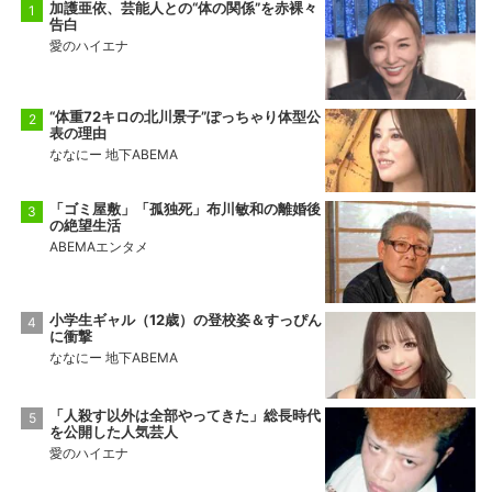
加護亜依、芸能人との“体の関係”を赤裸々
告白
愛のハイエナ
“体重72キロの北川景子”ぽっちゃり体型公
表の理由
ななにー 地下ABEMA
「ゴミ屋敷」「孤独死」布川敏和の離婚後
の絶望生活
ABEMAエンタメ
小学生ギャル（12歳）の登校姿＆すっぴん
に衝撃
ななにー 地下ABEMA
「人殺す以外は全部やってきた」総長時代
を公開した人気芸人
愛のハイエナ