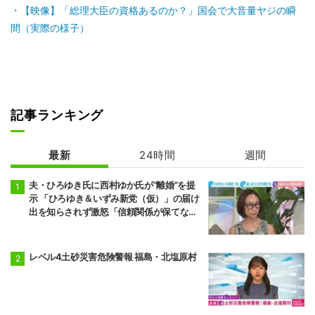
【映像】「総理大臣の資格あるのか？」国会で大音量ヤジの瞬
間（実際の様子）
記事ランキング
最新
24時間
週間
夫・ひろゆき氏に西村ゆか氏が“離婚”を提
示 「ひろゆき＆いずみ新党（仮）」の届け
出を知らされず激怒「信頼関係が保てない
状態で夫婦を続けるのは無理」
レベル4土砂災害危険警報 福島・北塩原村