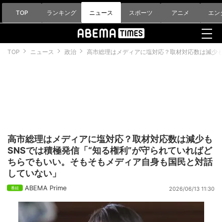
TOP
ランキング
ニュース
スポーツ
アニメ
エン
TOP
ニュース
政治
高市総理はメディアに塩対応？取材対応数は減少も
高市総理はメディアに塩対応？取材対応数は減少も
SNSでは積極発信「“知る権利”が守られていればど
ちらでもいい。そもそもメディア自身も国民と対話
していない」
ABEMA Prime
2026/06/13 11:30