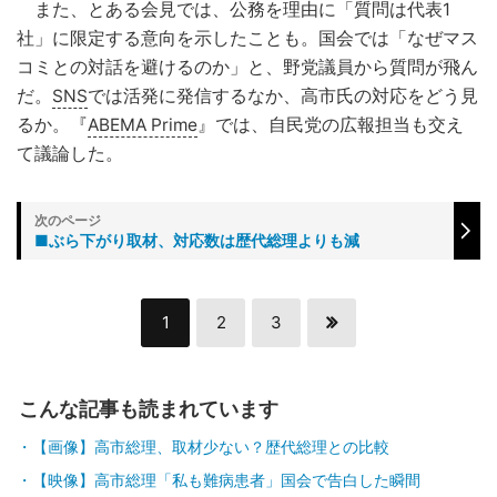
また、とある会見では、公務を理由に「質問は代表1
社」に限定する意向を示したことも。国会では「なぜマス
コミとの対話を避けるのか」と、野党議員から質問が飛ん
だ。
SNS
では活発に発信するなか、高市氏の対応をどう見
るか。『
ABEMA Prime
』では、自民党の広報担当も交え
て議論した。
■ぶら下がり取材、対応数は歴代総理よりも減
1
2
3
こんな記事も読まれています
【画像】高市総理、取材少ない？歴代総理との比較
【映像】高市総理「私も難病患者」国会で告白した瞬間