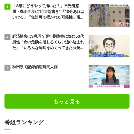
「8階にどうやって描いた？」日光鬼怒
川・廃ホテルに“巨大落書き” 「10分あれば
いける」「無許可で描かれた可能性」現役
アーティストらが見解
経済損失は3兆円？更年期障害に悩む50代
男性「命の危険を感じるくらい追い込まれ
た」「いろんな病院をめぐってきた状況が1
0年続いた」“ゆらぎ世代”の本音と社会の支
え方
秋田県で記録的短時間大雨
もっと見る
番組ランキング