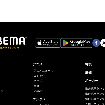
Face
Twi
book
er
アニメ
将棋
アニメニュース
麻雀
コミック
ポーカー
グッズ
声優
総合記事ランキ
ーツ
Vtuber
総合記事ランキ
エンタメ
総合記事ランキ
人物・グループ