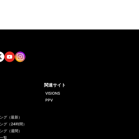
tt
Yout
Insta
ube
gram
関連サイト
VISIONS
PPV
ング（最新）
ング（24時間）
ング（週間）
一覧