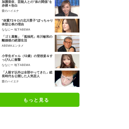
加護亜依、芸能人との“体の関係”を
赤裸々告白
愛のハイエナ
“体重72キロの北川景子”ぽっちゃり
体型公表の理由
ななにー 地下ABEMA
「ゴミ屋敷」「孤独死」布川敏和の
離婚後の絶望生活
ABEMAエンタメ
小学生ギャル（12歳）の登校姿＆す
っぴんに衝撃
ななにー 地下ABEMA
「人殺す以外は全部やってきた」総
長時代を公開した人気芸人
愛のハイエナ
もっと見る