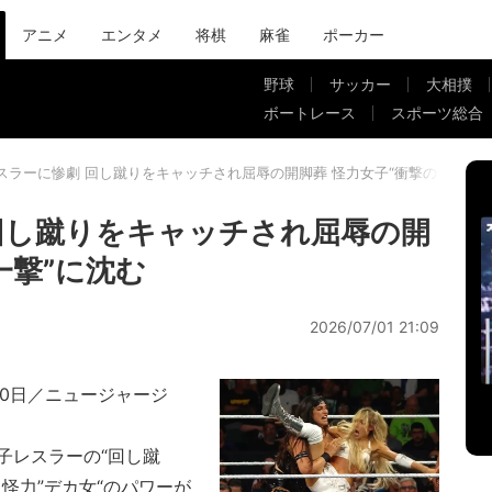
アニメ
エンタメ
将棋
麻雀
ポーカー
野球
サッカー
大相撲
ボートレース
スポーツ総合
スラーに惨劇 回し蹴りをキャッチされ屈辱の開脚葬 怪力女子“衝撃の一撃”に
回し蹴りをキャッチされ屈辱の開
一撃”に沈む
2026/07/01 21:09
30日／ニュージャージ
レスラーの“回し蹴
怪力”デカ女“のパワーが