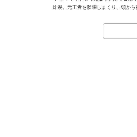
炸裂。元王者を蹂躙しまくり、頭から
葬"にファンからも「やる意味のない
が相次いだ。
ラケル・ロドリゲスとマキシン・デ
ンターコンチネンタル王者ソル・ルカ
は"怪力女子レスラー"のカウンターの
自信みなぎるマキシンを"デカ女"こと
せてみせた。