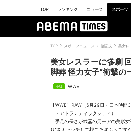
TOP
ランキング
ニュース
スポーツ
TOP
スポーツニュース
格闘技
美女レ
美女レスラーに惨劇 
脚葬 怪力女子“衝撃の
WWE
【WWE】RAW（6月29日・日本時間
ー・アトランティックシティ）
手足の長さが武器の元チアの美形女子
り”をキャッチして根こそぎぶっこ抜く