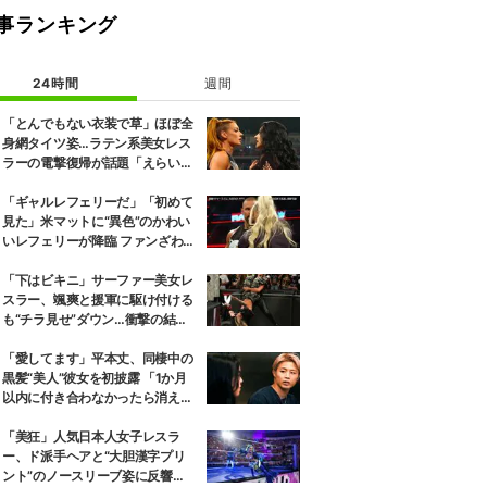
事ランキング
24時間
週間
「とんでもない衣装で草」ほぼ全
身網タイツ姿…ラテン系美女レス
ラーの電撃復帰が話題「えらいセ
クシー」
「ギャルレフェリーだ」「初めて
見た」米マットに“異色”のかわい
いレフェリーが降臨 ファンざわめ
き
「下はビキニ」サーファー美女レ
スラー、颯爽と援軍に駆け付ける
も“チラ見せ”ダウン…衝撃の結末
にファン騒然
「愛してます」平本丈、同棲中の
黒髪“美人”彼女を初披露 「1か月
以内に付き合わなかったら消え
る」馴れ初めも
「美狂」人気日本人女子レスラ
ー、ド派手ヘアと“大胆漢字プリ
ント”のノースリーブ姿に反響