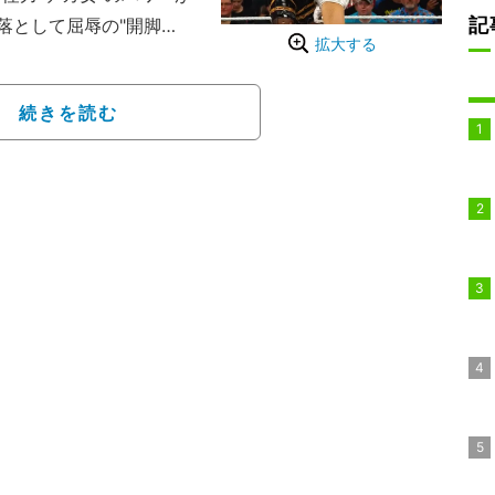
記
落として屈辱の"開脚
拡大する
試合」と手厳しいコメント
続きを読む
ュプリによる、現女子イ
への挑戦権をかけた戦い
一撃で決着。実力がつき
パワーウーマンがねじ伏