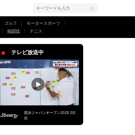
ゴルフ
モータースポーツ
格闘技
テニス
沈む
テレビ放送中
競泳ジャパンオープン2025 2日
目